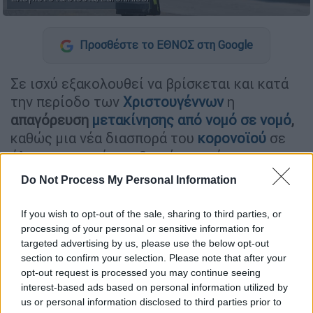
Προσθέστε το ΕΘΝΟΣ στη Google
Σε ισχύ εξακολουθεί να βρίσκεται και κατά
την περίοδο των
Χριστουγέννων
η
απαγόρευση
μετακίνησης
από
νομό σε νομό
,
καθώς μια νέα διασπορά του
κορονοϊού
σε
όλη την επικράτεια θα φέρει ακόμα
μεγαλύτερη πίεση στο
ΕΣΥ
.
Do Not Process My Personal Information
Όπως έχουν ξεκαθαρίσει οι
αρμόδιοι
τις
If you wish to opt-out of the sale, sharing to third parties, or
τελευταίες ημέρες, το άνοιγμα ορισμένων
processing of your personal or sensitive information for
επιχειρήσεων
με περιοριστικά μέτρα αλλά
targeted advertising by us, please use the below opt-out
και η εφαρμογή της μεθόδου
click away
για
section to confirm your selection. Please note that after your
opt-out request is processed you may continue seeing
αγορές από ορισμένα καταστήματα δεν
interest-based ads based on personal information utilized by
σημαίνει σε καμία περίπτωση απόλυτη
us or personal information disclosed to third parties prior to
χαλάρωση του καθολικού
lockdown
.