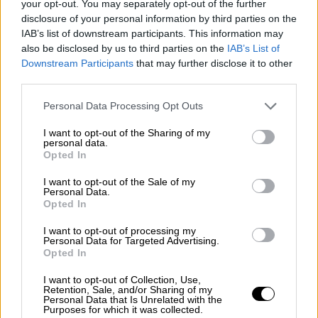
your opt-out. You may separately opt-out of the further
disclosure of your personal information by third parties on the
Επομένως, οι
μετακινήσεις
μεταξύ νομών
IAB’s list of downstream participants. This information may
δεν θα επιτραπούν
, πόσο μάλλον για
also be disclosed by us to third parties on the
IAB’s List of
Downstream Participants
that may further disclose it to other
εκείνους που σχεδιάζουν
διακοπές στα
third parties.
εξοχικά
τους. Ωστόσο, υπάρχουν ορισμένες
μόνο
περιπτώσεις
-
εξαιρέσεις
στις οποίες
Please note that this website/app uses one or more Google
Personal Data Processing Opt Outs
services and may gather and store information including but
θα επιτραπούν οι μετακινήσεις από νομό σε
not limited to your visit or usage behaviour. You may click to
I want to opt-out of the Sharing of my
νομό κατά την περίοδο των
Χριστουγέννων
.
personal data.
grant or deny consent to Google and its third-party tags to
Opted In
use your data for below specified purposes in below Google
Συγκεκριμένα, όπως έχει ξεκαθαρίσει ο
consent section.
I want to opt-out of the Sale of my
κυβερνητικό εκπρόσωπος
Στέλιος Πέτσας
,
Personal Data.
Opted In
θα υπάρξει κάποια ευελιξία για
επανένωση
οικογενειών
. Για παράδειγμα για ανθρώπους
I want to opt-out of processing my
Personal Data for Targeted Advertising.
οι οποίοι
δουλεύουν σε διαφορετικό νομό
,
Opted In
απ’ αυτόν που είναι η οικογένειά τους και θα
χρειαστεί να επιστρέψουν, φυσικά, με την
I want to opt-out of Collection, Use,
Retention, Sale, and/or Sharing of my
προβλεπόμενη διαδικασία, με το
Ε1 και το
Personal Data that Is Unrelated with the
Purposes for which it was collected.
Ε9,
ή κάποιοι φοιτητές που έχουν