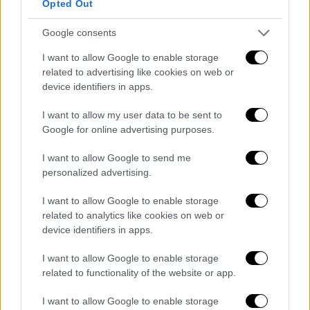
Opted Out
εγκλωβιστεί, πριν τη λήψη των μέτρων του
lockdown
, στην πόλη που σπουδάζουν και
Google consents
θέλουν να γυρίσουν στην
οικογένειά
τους».
I want to allow Google to enable storage
related to advertising like cookies on web or
Κατά την ενημέρωση από το Υπουργείο
device identifiers in apps.
Υγείας ο υφυπουργός Πολιτικής Προστασίας
I want to allow my user data to be sent to
Νίκος Χαρδαλιάς
σημείωσε ότι η μετακίνηση
Google for online advertising purposes.
θα αφορά
μόνο την κατεύθυνση προς την
μόνιμη κατοικία
και θα είναι
άπαξ
.
I want to allow Google to send me
Παράλληλα, εξήγησε, ότι θα μπορούν να
personalized advertising.
επιστρέψουν στις οικογένειές τους εκείνοι
I want to allow Google to enable storage
που εργάζονται μόνιμα σε άλλους νόμους,
related to analytics like cookies on web or
όπως για παράδειγμα οι εκπαιδευτικοί, ενώ
device identifiers in apps.
το ίδιο ισχύει και για τους φοιτητές εντός
I want to allow Google to enable storage
και εκτός συνόρων.
related to functionality of the website or app.
Επιπλέον, ξεκαθάρισε ότι η υποχρεωτική
I want to allow Google to enable storage
προληπτική καραντίνα για όσους ταξιδεύουν