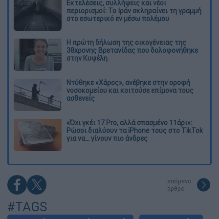
Εκτελέσεις, συλλήψεις και νέοι
περιορισμοί: Το Ιράν σκληραίνει τη γραμμή
στο εσωτερικό εν μέσω πολέμου
Η πρώτη δήλωση της οικογένειας της
38χρονης Βρετανίδας που δολοφονήθηκε
στην Κυψέλη
Ντύθηκε «Χάρος», ανέβηκε στην οροφή
νοσοκομείου και κοιτούσε επίμονα τους
ασθενείς
«Όχι γκέι 17 Pro, αλλά σπασμένο 11άρι»:
Ρώσοι διαλύουν τα iPhone τους στο TikTok
για να... γίνουν πιο άνδρες
επόμενο
άρθρο
#TAGS