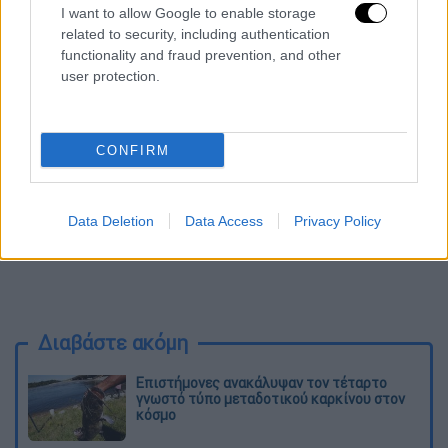
I want to allow Google to enable storage
στιγμής ο 35χρονος και φυσικά αν υπάρχουν
related to security, including authentication
και άλλοι που συμμετείχαν στο κύκλωμα.
functionality and fraud prevention, and other
user protection.
CONFIRM
Data Deletion
Data Access
Privacy Policy
Διαβάστε ακόμη
Επιστήμονες ανακάλυψαν τον τέταρτο
γνωστό τύπο μεταδοτικού καρκίνου στον
κόσμο