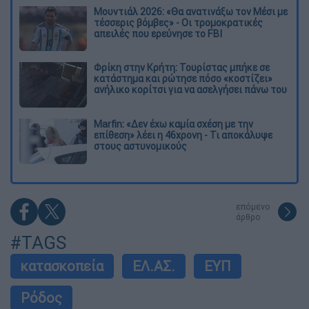
Μουντιάλ 2026: «Θα ανατινάξω τον Μέσι με
τέσσερις βόμβες» - Οι τρομοκρατικές
απειλές που ερεύνησε το FBI
Φρίκη στην Κρήτη: Τουρίστας μπήκε σε
κατάστημα και ρώτησε πόσο «κοστίζει»
ανήλικο κορίτσι για να ασελγήσει πάνω του
Marfin: «Δεν έχω καμία σχέση με την
επίθεση» λέει η 46χρονη - Τι αποκάλυψε
στους αστυνομικούς
επόμενο
άρθρο
#TAGS
κατασκοπεία
ΕΛ.ΑΣ.
ΕΥΠ
Ρόδος