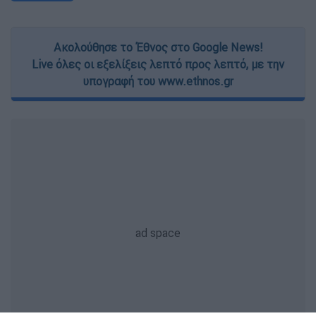
Ακολούθησε το Έθνος στο Google News!
Live όλες οι εξελίξεις λεπτό προς λεπτό, με την
υπογραφή του www.ethnos.gr