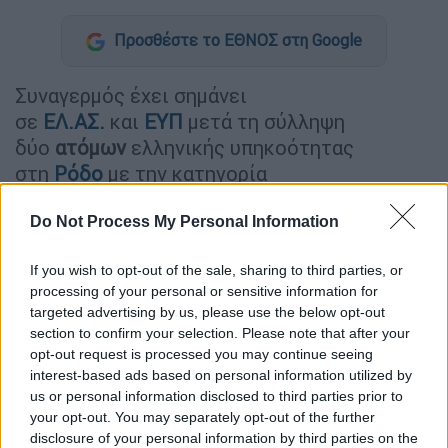
Προσθέστε το ΕΘΝΟΣ στη Google
Συναγερμός έχει σημάνει
σε
ΕΛ.ΑΣ.
και
ΕΥΠ
μετά τη σύλληψη
δύο
ατόμων
ελληνικής υπηκοότητας
στη
Ρόδο
με την κατηγορία
της
κατασκοπείας
και του Α.Ν. 376/1936
(περί μέτρων ασφαλείας οχυρών θέσεων)
Do Not Process My Personal Information
κατά συναυτουργία. Σύμφωνα με το
If you wish to opt-out of the sale, sharing to third parties, or
ρεπορτάζ της Μίνας Καραμήτρου στο Open
processing of your personal or sensitive information for
η
ΕΥΠ
είχε την πληροφορία ότι υπάλληλος
targeted advertising by us, please use the below opt-out
που εργάζεται στο
προξενείο
της
Τουρκίας
section to confirm your selection. Please note that after your
στη
Ρόδο
στρατολογεί άτομα για να
opt-out request is processed you may continue seeing
interest-based ads based on personal information utilized by
συγκεντρώνει πληροφορίες για ευαίσθητα
us or personal information disclosed to third parties prior to
στρατιωτικά δεδομένα της Ελλάδας. Η ΕΥΠ
your opt-out. You may separately opt-out of the further
διαπίστωσε ότι πρόκειται για
έναν άνδρα 35
disclosure of your personal information by third parties on the