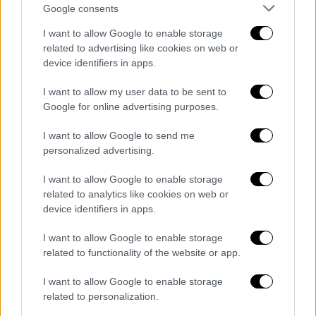
Google consents
Ο 56χρονος ομολόγησε τα πάντα στην
I want to allow Google to enable storage
Αστυνομία και είπε ότι δεν το έκανε για τα
related to advertising like cookies on web or
χρήματα αλλά για να βοηθήσει την πατρίδα
device identifiers in apps.
του
. Η δράση των φερόμενων ως
I want to allow my user data to be sent to
κατασκόπων ξεκίνησε από τον Αύγουστο
και
Google for online advertising purposes.
μετά όταν Έλληνες πράκτορες άρχισαν να
τους παρακολουθούν
. Οι ελληνικές Αρχές
I want to allow Google to send me
personalized advertising.
πραγματοποίησαν έρευνα στο σπίτι του
μάγειρα, όπου βρέθηκαν λαπτοπ και κινητά
I want to allow Google to enable storage
τηλέφωνα, η εξέταση των οποίων θα δείξει
related to analytics like cookies on web or
στις Αρχές το μέγεθος της
device identifiers in apps.
κατασκοπευτικής τους δράσης.
I want to allow Google to enable storage
related to functionality of the website or app.
Μένει να διευκρινιστεί πώς και για
λογαριασμό ποιων λειτουργούσε ο
I want to allow Google to enable storage
υπάλληλος του τουρκικού προξενείου της
related to personalization.
Ρόδου, τι ακριβώς έχει παραδώσει μέχρι