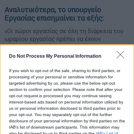
Αναλυτικότερα, το υπουργείο
Εργασίας επισημαίνει τα εξής:
«Οι χώροι εργασίας σε όλη τη διάρκεια του
ωραρίου εργασίας πρέπει να έχουν
θερμοκρασία ανάλογη με τη φύση της
εργασίας και τη σωματική προσπάθεια που
Do Not Process My Personal Information
απαιτείται για την εκτέλεσή της,
λαμβανομένων υπόψη και των
If you wish to opt-out of the sale, sharing to third parties, or
κλιματολογικών συνθηκών των εποχών του
processing of your personal or sensitive information for
targeted advertising by us, please use the below opt-out
έτους.
section to confirm your selection. Please note that after your
opt-out request is processed you may continue seeing
Εφόσον οι εργαζόμενοι απασχολούνται σε
interest-based ads based on personal information utilized by
εξωτερικές θέσεις εργασίας, αυτές πρέπει
us or personal information disclosed to third parties prior to
να διευθετούνται κατά τέτοιο τρόπο, ώστε
your opt-out. You may separately opt-out of the further
οι εργαζόμενοι να προστατεύονται από τις
disclosure of your personal information by third parties on the
IAB’s list of downstream participants. This information may
ατμοσφαιρικές επιδράσεις (δυσμενείς
also be disclosed by us to third parties on the
IAB’s List of