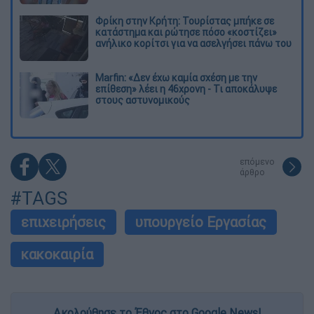
Φρίκη στην Κρήτη: Τουρίστας μπήκε σε
κατάστημα και ρώτησε πόσο «κοστίζει»
ανήλικο κορίτσι για να ασελγήσει πάνω του
Marfin: «Δεν έχω καμία σχέση με την
επίθεση» λέει η 46χρονη - Τι αποκάλυψε
στους αστυνομικούς
επόμενο
άρθρο
#TAGS
επιχειρήσεις
υπουργείο Εργασίας
κακοκαιρία
Ακολούθησε το Έθνος στο Google News!