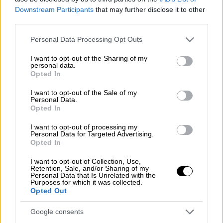
καιρικές συνθήκες) και να μην κινδυνεύουν
Downstream Participants
that may further disclose it to other
να γλιστρήσουν ή να πέσουν.
third parties.
Να χορηγείται στους εργαζόμενους, στις
Please note that this website/app uses one or more Google
Personal Data Processing Opt Outs
services and may gather and store information including but
περιπτώσεις που αυτό απαιτείται,
not limited to your visit or usage behaviour. You may click to
I want to opt-out of the Sharing of my
εξοπλισμός ατομικής προστασίας για
personal data.
grant or deny consent to Google and its third-party tags to
Opted In
προστασία από το ψύχος.
use your data for below specified purposes in below Google
consent section.
I want to opt-out of the Sale of my
Στην περίπτωση εγκύων και γαλουχουσών
Personal Data.
Opted In
εργαζομένων, για κάθε δραστηριότητα που
ενδέχεται να εγκλείει συγκεκριμένο κίνδυνο
I want to opt-out of processing my
Personal Data for Targeted Advertising.
έκθεσής τους σε ακραίες συνθήκες
Opted In
καταπόνησης, λόγω ψύχους, πρέπει να
αξιολογείται ο κίνδυνος για την ασφάλεια ή
I want to opt-out of Collection, Use,
Retention, Sale, and/or Sharing of my
την υγεία τους, καθώς και κάθε επίπτωση
Personal Data that Is Unrelated with the
Purposes for which it was collected.
στην εγκυμοσύνη ή γαλουχία και να
Opted Out
καθορίζονται τα ληπτέα μέτρα.
Google consents
Απαγορεύεται η απασχόληση ανήλικων