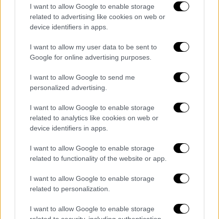
I want to allow Google to enable storage
εργαζομένων σε εργασίες κατά τις οποίες ο
related to advertising like cookies on web or
νέος εκτίθεται σε δυσμενείς καιρικές
device identifiers in apps.
συνθήκες κατά την εκτέλεση υπαίθριων
I want to allow my user data to be sent to
εργασιών.
Google for online advertising purposes.
Επίσης, επιβάλλεται η λήψη των
I want to allow Google to send me
απαραίτητων μέτρων πρόληψης και
personalized advertising.
προστασίας στην περίπτωση απασχόλησης
εργαζομένων που ανήκουν στις ομάδες
I want to allow Google to enable storage
related to analytics like cookies on web or
υψηλού κινδύνου, όπως π.χ. καρδιοπαθείς.
device identifiers in apps.
Ειδικότερα, για τα τεχνικά και οικοδομικά
I want to allow Google to enable storage
έργα, επισημαίνονται τα παρακάτω:
related to functionality of the website or app.
Αντιστηρίξεις, εκσκαφές κ.λπ. πρέπει να
I want to allow Google to enable storage
επανελέγχονται από το επιβλέποντα
related to personalization.
μηχανικό, πριν από την επανάληψη εργασιών
I want to allow Google to enable storage
διακοπεισών, λόγω θεομηνίας ή παγετού και
related to security, including authentication