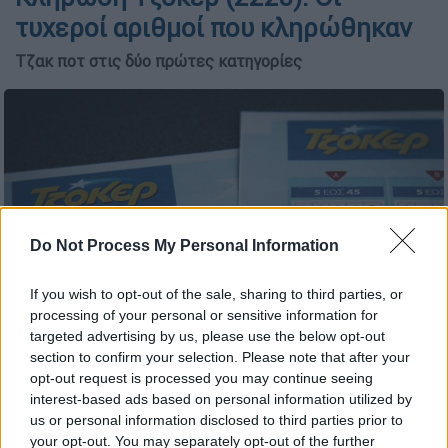
τυχεροί αριθμοί που κληρώθηκαν
Τζακ ποτ στις δύο πρώτες κατηγορίες
Do Not Process My Personal Information
If you wish to opt-out of the sale, sharing to third parties, or
processing of your personal or sensitive information for
targeted advertising by us, please use the below opt-out
Copyright: Eurokinissi
section to confirm your selection. Please note that after your
opt-out request is processed you may continue seeing
interest-based ads based on personal information utilized by
us or personal information disclosed to third parties prior to
Προσθέστε το ΕΘΝΟΣ στη Google
your opt-out. You may separately opt-out of the further