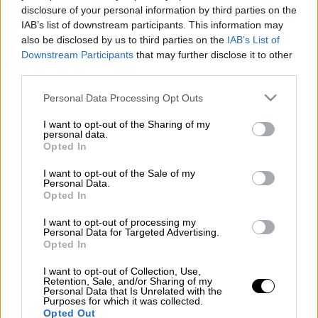
disclosure of your personal information by third parties on the
Τζακ ποτ σημειώθηκε στην κύρια κατηγορία
IAB’s list of downstream participants. This information may
των 5+1 αριθμών, αλλά και στην επόμενη των
also be disclosed by us to third parties on the
IAB’s List of
Downstream Participants
that may further disclose it to other
5 αριθμών, στην αποψινή κλήρωση του
third parties.
Τζόκερ
(2223) κατά την οποία το τυχερό
παιχνίδι του ΟΠΑΠ μοίραζε τουλάχιστον
Please note that this website/app uses one or more Google
Personal Data Processing Opt Outs
services and may gather and store information including but
785.000 ευρώ.
not limited to your visit or usage behaviour. You may click to
I want to opt-out of the Sharing of my
personal data.
grant or deny consent to Google and its third-party tags to
Οι
τυχεροί αριθμοί
που ανέδειξε η
Opted In
use your data for below specified purposes in below Google
κληρωτίδα είναι οι εξής: 17, 21, 23, 24, 42 και
consent section.
I want to opt-out of the Sale of my
Personal Data.
Τζόκερ
ο αριθμός 20.
Opted In
I want to opt-out of processing my
Personal Data for Targeted Advertising.
Opted In
I want to opt-out of Collection, Use,
Retention, Sale, and/or Sharing of my
Personal Data that Is Unrelated with the
Purposes for which it was collected.
Opted Out