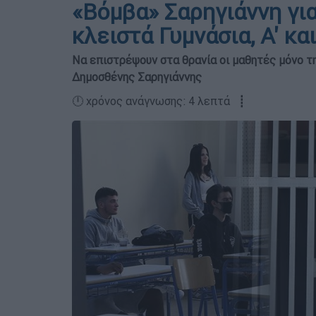
«Βόμβα» Σαρηγιάννη για
κλειστά Γυμνάσια, Α' κα
Να επιστρέψουν στα θρανία οι μαθητές μόνο τ
Δημοσθένης Σαρηγιάννης
🕛 χρόνος ανάγνωσης: 4 λεπτά ┋