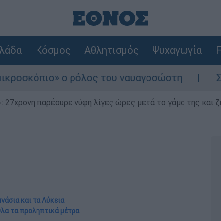
λάδα
Κόσμος
Αθλητισμός
Ψυχαγωγία
F
ο» ο ρόλος του ναυαγοσώστη
Συναγερμός σ
 27χρονη παρέσυρε νύφη λίγες ώρες μετά το γάμο της και ζη
μνάσια και τα Λύκεια
 Όλα τα προληπτικά μέτρα