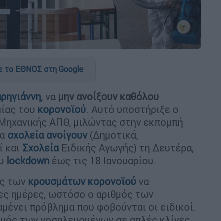
 το ΕΘΝΟΣ στη Google
ρηγιάννη
, να
μην ανοίξουν καθόλου
μίας του
κορονοϊού
. Αυτό υποστήριξε ο
 Μηχανικής ΑΠΘ, μιλώντας στην εκπομπή
τα
σχολεία ανοίγουν
(Δημοτικά,
ί και
Σχολεία
Ειδικής Αγωγής) τη Δευτέρα,
ου
lockdown
έως τις 18 Ιανουαρίου.
ός των
κρουσμάτων
κορονοϊού
να
ες ημέρες, ωστόσο ο αριθμός των
μένει πρόβλημα που φοβούνται οι ειδικοί.
ιθμός των νοσηλευομένων σε απλές κλίνες,