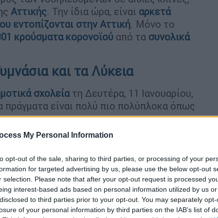
της
Αττικής
. Την ίδια ώρα, είναι
αρκετά
ου εντοπίζονται στην Αττική
. Μόνο το
301 κρούσματα κορονοϊού
από τα
συνολικά
Γυμνάσια και τα Λύκεια
μοτικά σχολεία
τη Δευτέρα, 11 Ιανουαρίου,
 πράγματα είναι πολύ πιο πολύπλοκα όπως
ocess My Personal Information
ικών σχολείων
φαίνεται πως
νες προστασίας από τον κορονοϊό
, κάτι που
to opt-out of the sale, sharing to third parties, or processing of your per
ιο βαθμό - για τους μεγαλύτερους σε ηλικία
formation for targeted advertising by us, please use the below opt-out s
ονες φτάνουν ακόμη και στο σημείο να
r selection. Please note that after your opt-out request is processed y
 κλειστά μέχρι το τέλος της χρονιάς
eing interest-based ads based on personal information utilized by us or
disclosed to third parties prior to your opt-out. You may separately opt-
ν Γ΄ λυκείου λόγω των
πανελληνίων
…
losure of your personal information by third parties on the IAB’s list of