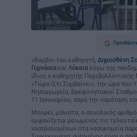
copyright: APImages
Προσθέστε
«Βόμβα» του καθηγητή,
Δημοσθένη Σα
Γυμνάσια
και
Λύκεια
λόγω της πανδη
ίδιος ο καθηγητής Περιβαλλοντικής
«Τώρα Ο,τι Συμβαίνει», την ώρα που 
Νηπιαγωγεία, Βρεφονηπιακοί Σταθμο
11 Ιανουαρίου, παρά την παράταση τ
Μπορεί, μάλιστα, ο συνολικός αριθμ
εμφανίζεται μειωμένος τις τελευταί
νοσηλευομένων στα νοσοκομεία παρα
Συγκεκριμένα, αυξημένος είναι ο αρ