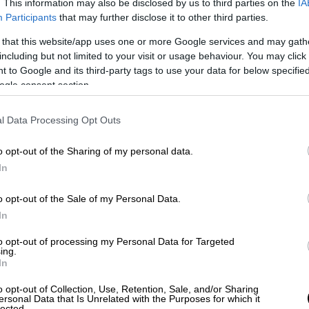
. This information may also be disclosed by us to third parties on the
IA
ιάννης
ανέφερε τα εξής στο OPEN TV: «Η Γ'
Participants
that may further disclose it to other third parties.
ση λόγω των
πανελληνίων εξετάσεων
. Τα
ωρώ, ότι δεν θα έπρεπε να ανοίξουν καθόλου
 that this website/app uses one or more Google services and may gath
including but not limited to your visit or usage behaviour. You may click 
 to Google and its third-party tags to use your data for below specifi
ogle consent section.
l Data Processing Opt Outs
o opt-out of the Sharing of my personal data.
In
o opt-out of the Sale of my Personal Data.
In
to opt-out of processing my Personal Data for Targeted
ing.
In
o opt-out of Collection, Use, Retention, Sale, and/or Sharing
ersonal Data that Is Unrelated with the Purposes for which it
lected.