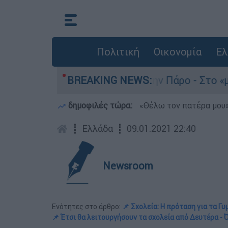
Πολιτική
Οικονομία
Ελ
άνατο του 4χρονου στην Πάρο - Στο «μικροσκόπι
BREAKING NEWS:
δημοφιλές τώρα:
«Θέλω τον πατέρα μου»:
┋
Ελλάδα
┋
09.01.2021 22:40
Newsroom
Ενότητες στο άρθρο:
📌 Σχολεία: Η πρόταση για τα Γυ
📌 Έτσι θα λειτουργήσουν τα σχολεία από Δευτέρα -