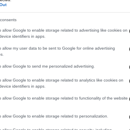
Out
consents
o allow Google to enable storage related to advertising like cookies on
χολεία από Δευτέρα - Όλα τα
evice identifiers in apps.
o allow my user data to be sent to Google for online advertising
s.
αθητών στα σχολεία
, επιστρέφουν και οι
η πανδημία του κορονοϊού
, δηλαδή τα
to allow Google to send me personalized advertising.
ουργία
των δομών της Πρωτοβάθμιας
o allow Google to enable storage related to analytics like cookies on
θα ισχύσουν τα μέτρα που ίσχυαν και όταν
evice identifiers in apps.
επτέμβριο.
o allow Google to enable storage related to functionality of the website
 στους εσωτερικούς και τους εξωτερικούς
 είναι «εξοπλισμένα» με αντισηπτικά.
εία, σχετικά με τη λειτουργία τους και τα
o allow Google to enable storage related to personalization.
υν προς πώληση.
o allow Google to enable storage related to security, including