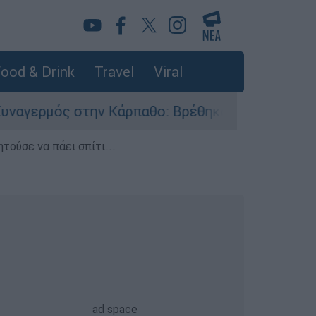
ood & Drink
Travel
Viral
την Κάρπαθο: Βρέθηκαν παλιά πυρομαχικά στο Α
τούσε να πάει σπίτι...