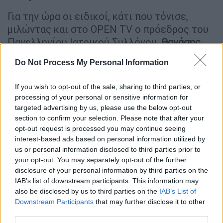
Για την ώρα οι ειδικοί, κάτι που τόνισε,
μιλώντας και στο OPEN TV ο πρόεδρος του
Πανελληνίου Ιατρικού Συλλόγου,
Θανάσης
Εξαδάκτυλος
, προτιμούν να περιμένουν μία
Do Not Process My Personal Information
εβδομάδα ακόμη για να δώσουν το πράσινο
φως για τη
μετακίνηση εκτός νομού
. Κι αυτό
If you wish to opt-out of the sale, sharing to third parties, or
γιατί θεωρούν ότι μέχρι τώρα έχουν ανοίξει
processing of your personal or sensitive information for
αρκετές δραστηριότητες και θέλουν να
targeted advertising by us, please use the below opt-out
αποφύγουν το ενδεχόμενο να επιβαρυνθεί η
section to confirm your selection. Please note that after your
opt-out request is processed you may continue seeing
επιδημιολογική εικόνα της χώρας και
interest-based ads based on personal information utilized by
θέλουν να αποφύγουν το ενδεχόμενο
us or personal information disclosed to third parties prior to
διασποράς του κορονοϊού
.
your opt-out. You may separately opt-out of the further
disclosure of your personal information by third parties on the
Και η κυβέρνηση, πάντως, έχει κάνει σαφές
IAB’s list of downstream participants. This information may
ότι
προηγούνται τα σχολεία από τη
also be disclosed by us to third parties on the
IAB’s List of
Downstream Participants
that may further disclose it to other
μετακίνηση εκτός νομού
, το άνοιγμα των
third parties.
χιονοδρομικών κέντρων
, την
εστίαση
κ.ο.κ.