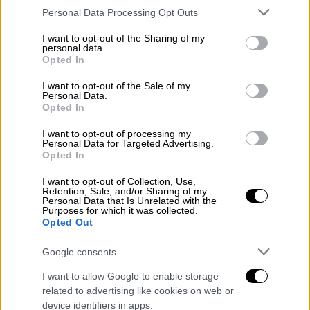
Σε κάθε περίπτωση, η
μετακίνηση εκτός
Please note that this website/app uses one or more Google
Personal Data Processing Opt Outs
services and may gather and store information including but
νομού
, σύμφωνα με το ρεπορτάζ του
not limited to your visit or usage behaviour. You may click to
I want to opt-out of the Sharing of my
ethnos.gr,
αναμένεται να ξεκινήσει από τις 8
personal data.
grant or deny consent to Google and its third-party tags to
Opted In
Φεβρουαρίου
.
use your data for below specified purposes in below Google
consent section.
I want to opt-out of the Sale of my
Οι ημερομηνίες για τη μετακίνηση
Personal Data.
Opted In
εκτός νομού
I want to opt-out of processing my
Με βάση τις μέχρι τώρα πληροφορίες, πιο
Personal Data for Targeted Advertising.
Opted In
πιθανή ημερομηνία για την
άρση της
απαγόρευσης υπό όρους
όμως, είναι η 8η
I want to opt-out of Collection, Use,
Retention, Sale, and/or Sharing of my
Φεβρουαρίου. Το σενάριο αυτό όμως θα έχει
Personal Data that Is Unrelated with the
Purposes for which it was collected.
και περιορισμούς, καθώς
είναι πιθανό να
Opted Out
υπάρξουν απαγορεύσεις να μετακινηθούν
πολίτες από κόκκινες περιοχές προς νομούς
Google consents
που σήμερα είναι πράσινοι.
I want to allow Google to enable storage
Και βέβαια το άνοιγμα των
μετακινήσεων
related to advertising like cookies on web or
από νομό σε νομό
θα αφορά συγκεκριμένες
device identifiers in apps.