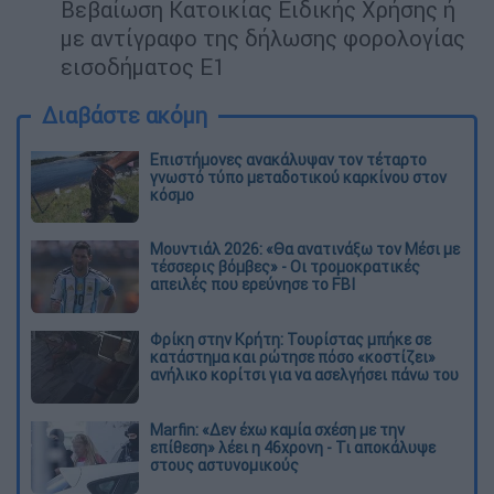
Βεβαίωση Κατοικίας Ειδικής Χρήσης ή
με αντίγραφο της δήλωσης φορολογίας
εισοδήματος Ε1
Διαβάστε ακόμη
Επιστήμονες ανακάλυψαν τον τέταρτο
γνωστό τύπο μεταδοτικού καρκίνου στον
κόσμο
Μουντιάλ 2026: «Θα ανατινάξω τον Μέσι με
τέσσερις βόμβες» - Οι τρομοκρατικές
απειλές που ερεύνησε το FBI
Φρίκη στην Κρήτη: Τουρίστας μπήκε σε
κατάστημα και ρώτησε πόσο «κοστίζει»
ανήλικο κορίτσι για να ασελγήσει πάνω του
Marfin: «Δεν έχω καμία σχέση με την
επίθεση» λέει η 46χρονη - Τι αποκάλυψε
στους αστυνομικούς