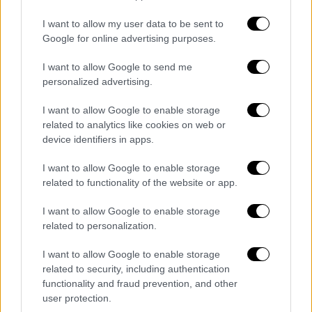
δραστηριότητες όπως το
ψάρεμα
, το
κυνήγι
I want to allow my user data to be sent to
και την επίσκεψη σε
χιονοδρομικό κέντρο.
Google for online advertising purposes.
Oι εξαιρέσεις για τη μετακίνηση
I want to allow Google to send me
εκτός νομού
personalized advertising.
Πάντως, η
μετακίνηση εκτός νομού
I want to allow Google to enable storage
related to analytics like cookies on web or
επιτρέπεται μόνο για συγκεκριμένες
device identifiers in apps.
περιπτώσεις και υπό συγκεκριμένες
προϋποθέσεις:
I want to allow Google to enable storage
related to functionality of the website or app.
Μετάβαση από και προς την εργασία
,
που πιστοποιείται με σχετική έγγραφη
I want to allow Google to enable storage
related to personalization.
βεβαίωση του εργοδότη ή άλλα
κατάλληλα έγγραφα ή, εφόσον πρόκειται
I want to allow Google to enable storage
για αυτοαπασχολούμενο, με έγγραφη
related to security, including authentication
δήλωση του ιδίου.
functionality and fraud prevention, and other
user protection.
Μετακίνηση για λόγους υγείας
που