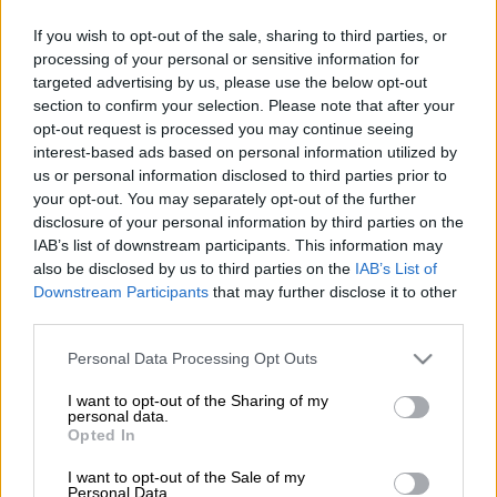
Προσθέστε το ΕΘΝΟΣ στη Google
If you wish to opt-out of the sale, sharing to third parties, or
processing of your personal or sensitive information for
targeted advertising by us, please use the below opt-out
Επεισόδια σημειώνονται
αυτή την ώρα στο
section to confirm your selection. Please note that after your
πανεκπαιδευτικό συλλαλητήριο
που
opt-out request is processed you may continue seeing
βρίσκεται σε εξέλιξη στη
Θεσσαλονίκη
.
interest-based ads based on personal information utilized by
us or personal information disclosed to third parties prior to
Σύμφωνα με τις πρώτες πληροφορίες,
your opt-out. You may separately opt-out of the further
υπήρξε επίθεση από ομάδα διαδηλωτών
disclosure of your personal information by third parties on the
προς τις δυνάμεις της
Αστυνομίας
, οι
IAB’s list of downstream participants. This information may
οποίες απάντησαν με ρήξη
χημικών
και
also be disclosed by us to third parties on the
IAB’s List of
κρότου
-
λάμψης
. Μάλιστα, κατά τη διάρκεια
Downstream Participants
that may further disclose it to other
third parties.
των
επεισοδίων
σημειώθηκε και
ρίψη
μολότοφ.
Please note that this website/app uses one or more Google
Personal Data Processing Opt Outs
services and may gather and store information including but
Τα
επεισόδια
εκτυλίσσονται κοντά στο
not limited to your visit or usage behaviour. You may click to
I want to opt-out of the Sharing of my
personal data.
grant or deny consent to Google and its third-party tags to
υπουργείο
Μακεδονίας Θράκης
και
Opted In
use your data for below specified purposes in below Google
συγκεκριμένα στη συμβολή των οδών
Ιωνος
consent section.
I want to opt-out of the Sale of my
Δραγούμη
και
Ελευθερίου Βενιζέλου.
Personal Data.