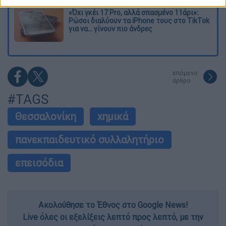
«Όχι γκέι 17 Pro, αλλά σπασμένο 11άρι»:
Ρώσοι διαλύουν τα iPhone τους στο TikTok
για να... γίνουν πιο άνδρες
επόμενο
άρθρο
#TAGS
Θεσσαλονίκη
χημικά
πανεκπαιδευτικό συλλαλητήριο
επεισόδια
Ακολούθησε το Έθνος στο Google News!
Live όλες οι εξελίξεις λεπτό προς λεπτό, με την