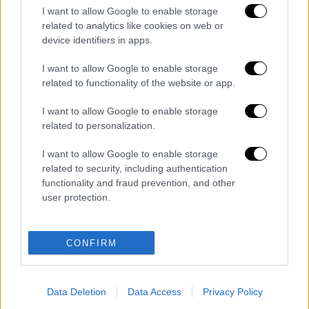
I want to allow Google to enable storage
related to analytics like cookies on web or
video
device identifiers in apps.
I want to allow Google to enable storage
related to functionality of the website or app.
I want to allow Google to enable storage
related to personalization.
Διαβάστε ακόμη
I want to allow Google to enable storage
Εκτελέσεις, συλλήψεις και νέοι
περιορισμοί: Το Ιράν σκληραίνει τη γραμμή
related to security, including authentication
στο εσωτερικό εν μέσω πολέμου
functionality and fraud prevention, and other
user protection.
Η πρώτη δήλωση της οικογένειας της
38χρονης Βρετανίδας που δολοφονήθηκε
στην Κυψέλη
CONFIRM
Ντύθηκε «Χάρος», ανέβηκε στην οροφή
νοσοκομείου και κοιτούσε επίμονα τους
ασθενείς
Data Deletion
Data Access
Privacy Policy