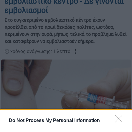
εμβολιαστικό κέντρο - Δε γίνονται
εμβολιασμοί
Στο συγκεκριμένο εμβολιαστικό κέντρο έχουν
προσέλθει από το πρωί δεκάδες πολίτες, ωστόσο,
περιμένουν στην ουρά, μήπως τελικά το πρόβλημα λυθεί
και καταφέρουν να εμβολιαστούν σήμερα.
🕛 χρόνος ανάγνωσης: 1 λεπτό ┋
Do Not Process My Personal Information
AP PHOTOS