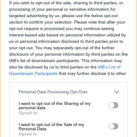
If you wish to opt-out of the sale, sharing to third parties, or
processing of your personal or sensitive information for
targeted advertising by us, please use the below opt-out
Προσθέστε το ΕΘΝΟΣ στη Google
section to confirm your selection. Please note that after your
opt-out request is processed you may continue seeing
Στο πολύ σοβαρό ενδεχόμενο να μη γίνουν
interest-based ads based on personal information utilized by
us or personal information disclosed to third parties prior to
σήμερα, Τετάρτη 17 Φεβρουαρίου, οι
your opt-out. You may separately opt-out of the further
προγραμματισμένοι
εμβολιασμοί
πολιτών
disclosure of your personal information by third parties on the
για τον
κορονοϊό
στο εμβολιαστικό κέντρο
IAB’s list of downstream participants. This information may
του
Δήμου Αμπελοκήπων – Μενεμένης
, στην
also be disclosed by us to third parties on the
IAB’s List of
οδό Ελευθερίας, οδηγεί ένα πρόβλημα που
Downstream Participants
that may further disclose it to other
third parties.
προέκυψε στο ηλεκτρονικό σύστημα
καταχώρησης.
Please note that this website/app uses one or more Google
Personal Data Processing Opt Outs
services and may gather and store information including but
Όπως αναφέρει στο ethnos.gr διοικητής της
not limited to your visit or usage behaviour. You may click to
I want to opt-out of the Sharing of my
personal data.
grant or deny consent to Google and its third-party tags to
Γ' ΥΠΕΣ,
Παναγιώτης Μπογιατζίδης,
Opted In
use your data for below specified purposes in below Google
προέκυψε ένα ηλεκτρονικό ζήτημα με το
consent section.
I want to opt-out of the Sale of my
καταγραφικό που παρακολουθεί τις
Personal Data.
θερμοκρασίες όπου φυλάσσονται τα
Opted In