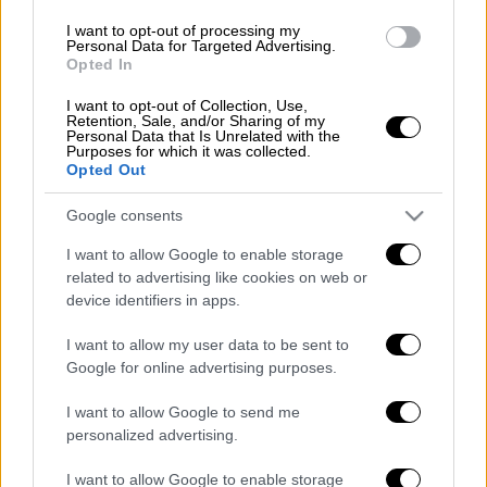
εμβόλια
. Παρατηρήθηκαν σε αυτές κάποιες
I want to opt-out of processing my
μεταβολές και η Γ΄ ΥΠΕ δεν προχωρεί στους
Personal Data for Targeted Advertising.
Opted In
εμβολιασμούς, μέχρις ότου πιστοποιηθεί ότι
δεν υπάρχει κάποιο πρόβλημα.
I want to opt-out of Collection, Use,
Retention, Sale, and/or Sharing of my
Personal Data that Is Unrelated with the
Στο συγκεκριμένο εμβολιαστικό κέντρο
Purposes for which it was collected.
Opted Out
έχουν προσέλθει από το πρωί δεκάδες
πολίτες, ωστόσο, περιμένουν στην ουρά,
Google consents
μήπως τελικά το πρόβλημα λυθεί και
I want to allow Google to enable storage
καταφέρουν να εμβολιαστούν σήμερα.
related to advertising like cookies on web or
device identifiers in apps.
«Είμαι κατηγορηματικός ότι
δεν πρόκειται
να χαθεί κανένα εμβόλιο και κανένας
I want to allow my user data to be sent to
πολίτης δεν πρόκειται να χάσει το ραντεβού
Google for online advertising purposes.
του
. Είναι πολύ πιθανό το πρόβλημα να λυθεί
I want to allow Google to send me
ακόμα και μέσα στα επόμενα λεπτά κι εμείς
personalized advertising.
να συμπτύξουμε το χρόνο, ώστε να
εμβολιαστούν όλοι οι πολίτες που έχουν
I want to allow Google to enable storage