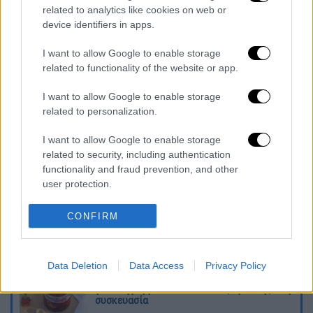
related to analytics like cookies on web or
προγραμματισμένο ραντεβού. Ωστόσο, αν
device identifiers in apps.
δεν καταστεί κάτι τέτοιο εφικτό και το
πρόβλημα δε λυθεί μέσα στην ημέρα, όσοι
I want to allow Google to enable storage
είχαν προγραμματισμένο ραντεβού, θα
related to functionality of the website or app.
εμβολιαστούν τις επόμενες ημέρες», τονίζει
I want to allow Google to enable storage
στο ethnos.gr o κ. Μπογιατζίδης.
related to personalization.
Διαβάστε ακόμη
I want to allow Google to enable storage
related to security, including authentication
Θρήνος για τον Λιονέλ Μέσι: Πέθανε στα 68
functionality and fraud prevention, and other
του χρόνια ο πατέρας του, Χόρχε
user protection.
CONFIRM
Φωτιά στην Αττικοβοιωτία: Πώς στήθηκε η
μεγάλη επιχείρηση διάσωσης - 254 πολίτες
απομακρύνθηκαν διά θαλάσσης
Data Deletion
Data Access
Privacy Policy
Συναγερμός από τον ΕΦΕΤ: Ανακαλείται
γνωστή μαρμελάδα - Κίνδυνος θραύσης στη
συσκευασία