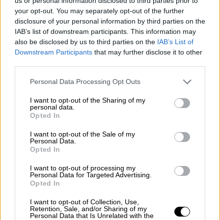
us or personal information disclosed to third parties prior to
your opt-out. You may separately opt-out of the further
disclosure of your personal information by third parties on the
IAB’s list of downstream participants. This information may
also be disclosed by us to third parties on the
IAB’s List of
Downstream Participants
that may further disclose it to other
video
third parties.
Please note that this website/app uses one or more Google
Personal Data Processing Opt Outs
services and may gather and store information including but
not limited to your visit or usage behaviour. You may click to
I want to opt-out of the Sharing of my
personal data.
grant or deny consent to Google and its third-party tags to
Opted In
Τι ισχυρίστηκε ο Στρατός στην
use your data for below specified purposes in below Google
consent section.
αναπαράσταση…
I want to opt-out of the Sale of my
Personal Data.
Opted In
Ο τεχνικός σύμβουλος της οικογένειας,
I want to opt-out of processing my
αναίρεσε στην κάμερα του «Τούνελ» τους
Personal Data for Targeted Advertising.
«ανυπόστατους ισχυρισμούς» του Στρατού,
Opted In
περί αυτοκτονίας.
I want to opt-out of Collection, Use,
Retention, Sale, and/or Sharing of my
«Για να έχουμε έναν
πυροβολισμό
με ένα
Personal Data that Is Unrelated with the