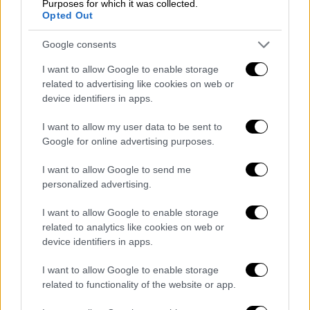
Purposes for which it was collected.
τυφέκιο, θα πρέπει να αξιολογήσουμε το
Opted Out
υλικό από την αυτοψία. Κανένας από τους
Google consents
δύο τρόπους αυτοτραυματισμού που
αναφέρει ο Στρατός, δεν ευσταθούν.
I want to allow Google to enable storage
Εξαρχής η αναπαράσταση είναι λάθος.
related to advertising like cookies on web or
device identifiers in apps.
Παρουσιάζουν μία ασυμβατότητα. Οι κηλίδες
αίματος και το μέρος που βρέθηκε το σώμα
I want to allow my user data to be sent to
του, μαρτυρούν τη δολοφονία του. Το χέρι
Google for online advertising purposes.
του θύματος είναι πάνω από το όπλο του με
I want to allow Google to send me
αίματα και κρατάει ακόμα την άκρη του
personalized advertising.
αορτήρα. Ενδεχομένως να σήκωσε κάποιος
το όπλο και να τοποθέτησε από πάνω το
I want to allow Google to enable storage
χέρι του», ανέφερε χαρακτηριστικά.
related to analytics like cookies on web or
device identifiers in apps.
I want to allow Google to enable storage
related to functionality of the website or app.