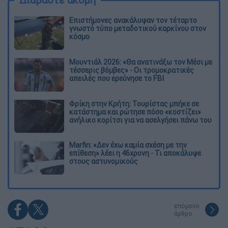
Επιστήμονες ανακάλυψαν τον τέταρτο
γνωστό τύπο μεταδοτικού καρκίνου στον
κόσμο
Μουντιάλ 2026: «Θα ανατινάξω τον Μέσι με
τέσσερις βόμβες» - Οι τρομοκρατικές
απειλές που ερεύνησε το FBI
Φρίκη στην Κρήτη: Τουρίστας μπήκε σε
κατάστημα και ρώτησε πόσο «κοστίζει»
ανήλικο κορίτσι για να ασελγήσει πάνω του
Marfin: «Δεν έχω καμία σχέση με την
επίθεση» λέει η 46χρονη - Τι αποκάλυψε
στους αστυνομικούς
επόμενο
άρθρο