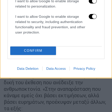
I want to allow Google to enable storage
related to personalization.
video
I want to allow Google to enable storage
related to security, including authentication
functionality and fraud prevention, and other
user protection.
«Η δική μας έρευνα ανέδειξε την
ανθρωποκτονία»
CONFIRM
Ο κ. Ραυτογιάννης μιλώντας σε
δημοσιογράφο της εκπομπής, ανέφερε πως η
Data Deletion
Data Access
Privacy Policy
στρατιωτική Δικαιοσύνη
αποδέχτηκε τη
δική του έκθεση που ανέδειξε την
ανθρωποκτονία. «Στην αναπαράσταση που
κάναμε εμείς όχι βάσει εκτιμήσεων, αλλά
βάσει ευρημάτων, προέκυψαν μεταξύ άλλων,
τα εξής: