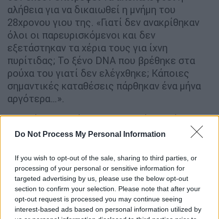
αλήθεια για να δικαιωθεί η μνήμη του
28χρονου γιου της. «Γιατί δεν ανακρίθηκαν
όλοι οι παρευρισκόμενοι και δεν
εξετάστηκαν τα χέρια τους για ίχνη
πυρίτιδας; Το ξένο DNA που βρέθηκε στα
ρούχα του γιατί δεν ελέγχθηκε; Κάποιες
σημαντικές καταθέσεις πάρθηκαν ένα μήνα
αργότερα…».
Ο πατέρας του άτυχου στρατιώτη ανέφερε
χαρακτηριστικά: «Οι μάρτυρες έπεφταν σε
Do Not Process My Personal Information
αντιφάσεις στις καταθέσεις τους. Δύο
φαντάροι που ήταν στα κοντινά μαγειρεία
If you wish to opt-out of the sale, sharing to third parties, or
εκείνη την ώρα, είπαν πως δεν άκουσαν
processing of your personal or sensitive information for
targeted advertising by us, please use the below opt-out
τίποτα και θεώρησαν πως ο πυροβολισμός
section to confirm your selection. Please note that after your
ήταν το… καπάκι της κατσαρόλας!».
opt-out request is processed you may continue seeing
interest-based ads based on personal information utilized by