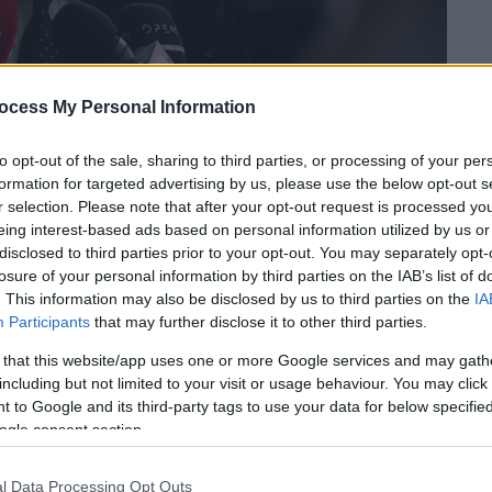
ocess My Personal Information
to opt-out of the sale, sharing to third parties, or processing of your per
formation for targeted advertising by us, please use the below opt-out s
r selection. Please note that after your opt-out request is processed y
 το ΕΘΝΟΣ στη Google
eing interest-based ads based on personal information utilized by us or
disclosed to third parties prior to your opt-out. You may separately opt-
losure of your personal information by third parties on the IAB’s list of
ης Κούγιας
γνωστοποιεί πως πρόκειται να
. This information may also be disclosed by us to third parties on the
IA
άγο
εναντίον της ανακρίτριας που ανέλαβε
Participants
that may further disclose it to other third parties.
 ανακοίνωση, ο
Αλέξης Κούγιας
κάνει λόγο
 that this website/app uses one or more Google services and may gath
γασία της ως άνω Ανακρίτριας με τους
including but not limited to your visit or usage behaviour. You may click 
ιστους και ανήθικους μάρτυρες
 to Google and its third-party tags to use your data for below specifi
ogle consent section.
του Αλέξη Κούγια:
l Data Processing Opt Outs