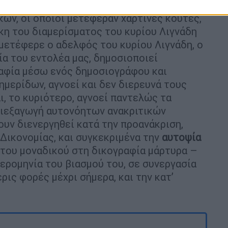
ον πληρεξούσιο δικηγόρο του, όπως έκανε
κών, οι οποίοι μετέφεραν χάρτινες κούτες,
κη του διαμερίσματος του κυρίου Λιγνάδη
 μετέφερε ο αδελφός του κυρίου Λιγνάδη, ο
ία του εντολέα μας, δημοσιοποιεί
ραφία μέσω ενός δημοσιογράφου και
μερίδων, αγνοεί και δεν διερευνά τους
ι, το κυριότερο, αγνοεί παντελώς τα
 διεξαγωγή αυτονόητων ανακριτικών
ουν διενεργηθεί κατά την προανάκριση,
Δικονομίας, και συγκεκριμένα την
αυτοψία
 του μοναδικού στη δικογραφία μάρτυρα –
μερομηνία του βιασμού του, σε συνεργασία
ρις φορές μέχρι σήμερα, και την κατ’