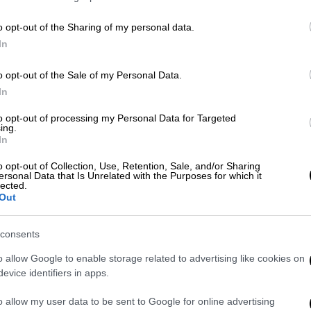
δικηγορικού μας γραφείου κύριος
Αλέξιος
o opt-out of the Sharing of my personal data.
ρεοπαγίτη Επιθεωρήτρια του Πρωτοδικείου
In
ης 19ης Τακτικής Ανακρίτριας του
 οριστεί για την τακτική ανάκριση και
o opt-out of the Sale of my Personal Data.
υν αποδοθεί εις βάρος του εντολέως μου
In
φωνα με αδιάσειστα στοιχεία που θα
to opt-out of processing my Personal Data for Targeted
υρίας Επιθεωρητού, αποδεικνύεται χωρίς
ing.
In
γασία
της ως άνω Ανακρίτριας με τους
ιστους και ανήθικους μάρτυρες κατηγορίας,
o opt-out of Collection, Use, Retention, Sale, and/or Sharing
ersonal Data that Is Unrelated with the Purposes for which it
λλάξει τέσσερις φορές την κατάθεσή του.
lected.
Out
εσή του ο ένας εκ των δύο φερομένων ως
α του δήθεν βιασμού του από 08.08.2015 σε
consents
ό και το
διατακτικό
του εκδοθέντος
o allow Google to enable storage related to advertising like cookies on
ελειοδικών Αθηνών που δεν έκανε δεκτή
evice identifiers in apps.
οινικής διώξεως όσο και του
εντάλματος
ό του ότι ο καταγγέλλων λέει αλήθεια ότι
o allow my user data to be sent to Google for online advertising