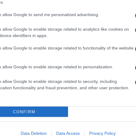
.2015 και ότι ο κύριος Λιγνάδης λέει
s.
ην ημέρα, αφού πλέον ο ίδιος ο δήθεν
to allow Google to send me personalized advertising.
ια, διαπιστώνοντας ότι τα στοιχεία του
 ότι ήταν πράγματι στην
Ιθάκη
καθ’ όλη την
o allow Google to enable storage related to analytics like cookies on
ν ημερομηνία και την τοποθέτησαν τον
evice identifiers in apps.
 αδιάσειστα στοιχεία θα καταρρεύσει,
o allow Google to enable storage related to functionality of the website
κθετη και αντιμέτωπη με τα πειθαρχικά
o allow Google to enable storage related to personalization.
 καθήκον της, αντί να διερευνήσει τους
ντολέως μου κυρίου Λιγνάδη όπως έχει
o allow Google to enable storage related to security, including
ιης δίκης, οι οποίες καθορίζονται από το
cation functionality and fraud prevention, and other user protection.
εξουσία της, προσπαθεί με κάθε τρόπο σε
ι τους δικηγόρους τους να καλύψει τη
χθεί από τα μέχρι τώρα παραδοθέντα
CONFIRM
 οποία προσκόμισε ο κύριος Λιγνάδης.
ίς την παρουσία Εισαγγελέως και χωρίς να
Data Deletion
Data Access
Privacy Policy