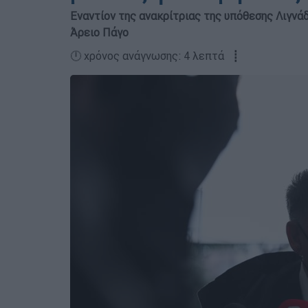
Εναντίον της ανακρίτριας της υπόθεσης Λιγνά
Άρειο Πάγο
🕛 χρόνος ανάγνωσης: 4 λεπτά ┋