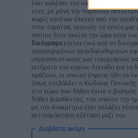
έχει καλέσει τον κατηγορούμενο ή τ
χτες, με μόνη την παρουσία αστυνομι
χωρίς κανέναν έλεγχο από την αποθή
στην ταράτσα, γεγονός το οποίο μας
οποίος ήταν εκείνη την ώρα στην οικ
δικόγραφα
επιλεκτικά από τη δικογ
συγκεκριμένων σκανδαλοθηρικών εφη
υπερασπιστικούς μας ισχυρισμούς κα
αιτήματα του κυρίου Λιγνάδη για τη
πράξεων, οι οποίες έπρεπε ήδη να έχ
όπως επιβάλλει ο Κώδικας Ποινικής 
στο χώρο που δήθεν έγινε ο βιασμός
δήθεν βιασθέντος, του οποίου την η
με την Ανακρίτρια έχει αλλάξει τέσσε
αντιπαράσταση εξέταση μαζί του.
Διαβάστε ακόμη