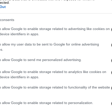
lected.
διευθύνσεις, με εντάσεις που στο Νότιο
Out
consents
αιγίδες θα εκδηλωθούν σχεδόν στο σύνολο
υς να είναι έντονα. Χιόνια θα πέσουν στα
o allow Google to enable storage related to advertising like cookies on
evice identifiers in apps.
ιοχές της Ηπείρου και της Δυτικής
. Παράλληλα, θα επικρατήσουν πολύ
o allow my user data to be sent to Google for online advertising
σεων με εντάσεις που από τις μεσημεριανές
s.
 μποφόρ.
to allow Google to send me personalized advertising.
o allow Google to enable storage related to analytics like cookies on
evice identifiers in apps.
o allow Google to enable storage related to functionality of the website
o allow Google to enable storage related to personalization.