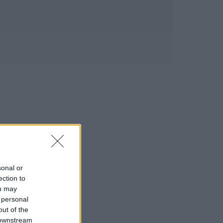
sonal or
ection to
ou may
 personal
out of the
 downstream