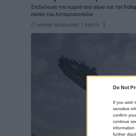
Επιδείνωση του καιρού από αύριο και την Καθ
meteo του Αστεροσκοπείου
🕛 χρόνος ανάγνωσης: 1 λεπτό ┋
Do Not Pr
If you wish 
sensitive in
confirm you
continue se
information 
further disc