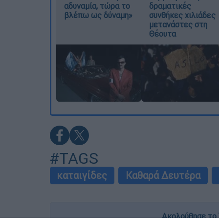
αδυναμία, τώρα το
δραματικές
βλέπω ως δύναμη»
συνθήκες χιλιάδες
μετανάστες στη
Θέουτα
#TAGS
καταιγίδες
Καθαρά Δευτέρα
Ακολούθησε το 