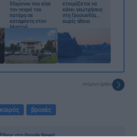
55χρονου που είχε
ετοιμάζεται να
τον νεκρό του
κάνει γεωτρήσεις
πατέρα σε
στη Γροιλανδία...
καταψύκτη στον
χωρίς άδεια
Μυστρά
επόμενο άρθρο
καιρός
βροχές
Έθνος στο Google News!