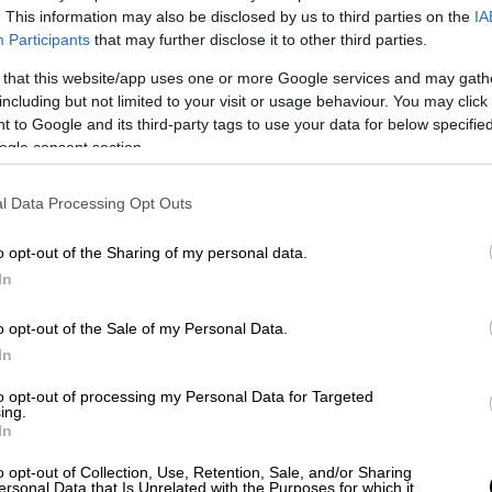
. This information may also be disclosed by us to third parties on the
IA
Participants
that may further disclose it to other third parties.
 that this website/app uses one or more Google services and may gath
including but not limited to your visit or usage behaviour. You may click 
 to Google and its third-party tags to use your data for below specifi
ogle consent section.
l Data Processing Opt Outs
 το ΕΘΝΟΣ στη Google
o opt-out of the Sharing of my personal data.
ι ο
καιρός
από την Κυριακή με
βροχές
και
In
προγνωστικά στοιχεία του
Εθνικού
ην
Καθαρά Δευτέρα,
πέραν του άστατου
o opt-out of the Sale of my Personal Data.
 άνεμοι δυτικών διευθύνσεων,
In
ά και θάλασσα.
to opt-out of processing my Personal Data for Targeted
ing.
 θα καταστεί άστατος με βροχές και
In
υκλάδες, Κρήτη και Δωδεκάνησα, καθώς
o opt-out of Collection, Use, Retention, Sale, and/or Sharing
 της Δυτικής και Βόρειας Ελλάδας. Οι
ersonal Data that Is Unrelated with the Purposes for which it