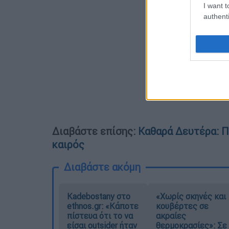
I want t
authenti
Διαβάστε επίσης:
Καθαρά Δευτέρα: Π
καιρός
Διαβάστε ακόμη
Kadebostany στο
«Χωρίς σκηνές και
ethnos.gr: «Κάποτε
κουβέρτες σε
πίστευα ότι το να
ακραίες
είσαι outsider ήταν
θερμοκρασίες»: Σε