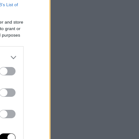
B’s List of
er and store
to grant or
ed purposes