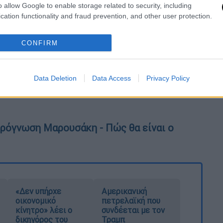
o allow Google to enable storage related to security, including
cation functionality and fraud prevention, and other user protection.
CONFIRM
Data Deletion
Data Access
Privacy Policy
ρόγνωση Μαρουσάκη - Πώς θα είναι ο
«Δεν υπήρχε
Αμερικανική
οικονομικό
πετρελαϊκή που
κίνητρο» λέει ο
συνδέεται με τον
δικηγόρος του
Τραμπ