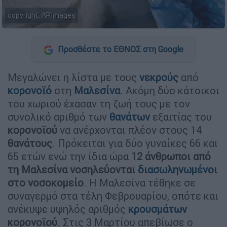
copyright: APImages
Προσθέστε το ΕΘΝΟΣ στη Google
Μεγαλώνει η λίστα με τους
νεκρούς
από
κορονοϊό
στη
Μαλεσίνα
. Ακόμη δύο κάτοικοι
του χωριού έχασαν τη ζωή τους με τον
συνολικό αριθμό των
θανάτων
εξαιτίας του
κορονοϊού
να ανέρχονται πλέον στους 14
θανάτους
. Πρόκειται για δύο γυναίκες 66 και
65 ετών ενώ την ίδια ώρα
12 άνθρωποι από
τη Μαλεσίνα νοσηλεύονται
διασωληνωμένοι
στο νοσοκομείο
. Η Μαλεσίνα τέθηκε σε
συναγερμό στα τέλη Φεβρουαρίου, οπότε και
ανέκυψε υψηλός αριθμός
κρουσμάτων
κορονοϊού
. Στις 3 Μαρτίου απεβίωσε ο