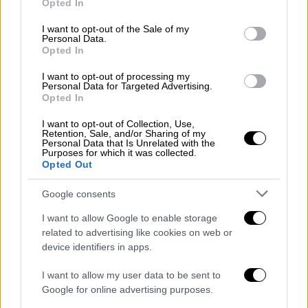
Opted In
στα καφενεία, προκειμένου να
use your data for below specified purposes in below Google
παρακολουθήσουν αγώνες ποδοσφαίρου,
consent section.
I want to opt-out of the Sale of my
Personal Data.
αναφέρουν. Ύστερα από τον
πρώτο θάνατο
Opted In
στη Μαλεσίνα
, η κατάσταση έγινε δραματική.
Τέσσερις κάτοικοι του χωριού πέθαναν μέσα
I want to opt-out of processing my
Personal Data for Targeted Advertising.
σε τρεις ημέρες
: μία 69χρονη και ένας
Opted In
38χρονος, τα ξημερώματα της Κυριακής
I want to opt-out of Collection, Use,
ακολούθησε ο θάνατος ενός 44χρονου
Retention, Sale, and/or Sharing of my
Personal Data that Is Unrelated with the
πατέρα
δύο παιδιών, ο οποίος μάλιστα δεν
Purposes for which it was collected.
Opted Out
είχε κάποιο υποκείμενο νόσημα, ενώ χθες
έφυγε από τη ζωή μία γυναίκα 66 ετών.
Google consents
Η 66χρονη είχε διακομισθεί στο
I want to allow Google to enable storage
Αχιλλοπούλειο Νοσοκομείο Βόλου, όπου
related to advertising like cookies on web or
device identifiers in apps.
νοσηλευόταν στην Μονάδα Εντατικής
Θεραπείας. Αυτήν την ώρα, περισσότεροι
I want to allow my user data to be sent to
από 50 άνθρωποι από την περιοχή
Google for online advertising purposes.
νοσηλεύονται με COVID-19.