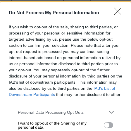
πρώτος κάτοικος της περιοχής.
Do Not Process My Personal Information
«Από γάμο άρχισε η έκρηξη
κρουσμάτων»
If you wish to opt-out of the sale, sharing to third parties, or
processing of your personal or sensitive information for
Σύμφωνα με τον μητροπολίτη Λαμίας,
targeted advertising by us, please use the below opt-out
Συμεών, αλλά και δηλώσεις κατοίκων, αίτια
section to confirm your selection. Please note that after your
opt-out request is processed you may continue seeing
του αυξημένου επιδημιολογικού φορτίου
interest-based ads based on personal information utilized by
αποτέλεσε η
τελετή ενός γάμου με 30
us or personal information disclosed to third parties prior to
καλεσμένους εντός της εκκλησίας
, καθώς
your opt-out. You may separately opt-out of the further
και
άλλων 200 έξω από αυτήν
. Ακόμη, όπως
disclosure of your personal information by third parties on the
IAB’s list of downstream participants. This information may
είπε ο δήμαρχος Λοκρών,
Αθανάσιος
also be disclosed by us to third parties on the
IAB’s List of
Ζακεντές
, μιλώντας στο ethnos.gr,
αιτία για
Downstream Participants
that may further disclose it to other
τη διασπορά του κορονοϊού έπαιξαν και οι
third parties.
αρνητές.
Please note that this website/app uses one or more Google
Personal Data Processing Opt Outs
services and may gather and store information including but
Στην περιοχή υπήρχε μια
χαλάρωση των
not limited to your visit or usage behaviour. You may click to
I want to opt-out of the Sharing of my
μέτρων
και μάλιστα κάτοικοι συνωστίζονταν
personal data.
grant or deny consent to Google and its third-party tags to