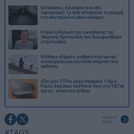
Εκτελέσεις, συλλήψεις και νέοι
περιορισμοί: Το Ιράν σκληραίνει τη γραμμή
στο εσωτερικό εν μέσω πολέμου
Η πρώτη δήλωση της οικογένειας της
38χρονης Βρετανίδας που δολοφονήθηκε
στην Κυψέλη
Ντύθηκε «Χάρος», ανέβηκε στην οροφή
νοσοκομείου και κοιτούσε επίμονα τους
ασθενείς
«Όχι γκέι 17 Pro, αλλά σπασμένο 11άρι»:
Ρώσοι διαλύουν τα iPhone τους στο TikTok
για να... γίνουν πιο άνδρες
επόμενο
άρθρο
#TAGS