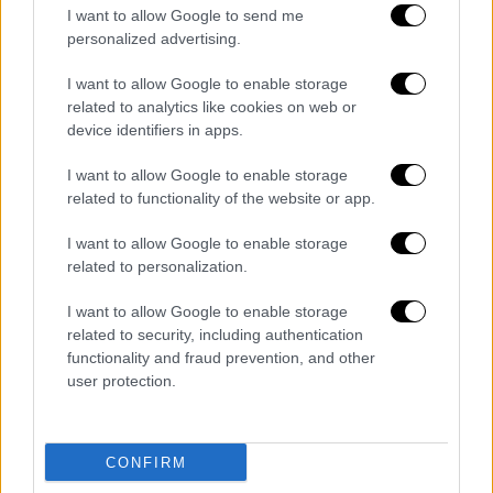
I want to allow Google to send me
personalized advertising.
I want to allow Google to enable storage
related to analytics like cookies on web or
device identifiers in apps.
I want to allow Google to enable storage
related to functionality of the website or app.
I want to allow Google to enable storage
related to personalization.
I want to allow Google to enable storage
«Φοβάμαι ότι θα έχουμε κι άλλες
related to security, including authentication
απώλειες»
functionality and fraud prevention, and other
user protection.
«Πάνω από 50 νοσηλεύονται, περίπου 12 σε
ΜΕΘ. Φοβάμαι ότι θα έχουμε κι άλλες
απώλειες. Υπάρχει αριθμός ανθρώπων που
CONFIRM
είναι σε πολύ κρίσιμη κατάσταση. Έχουμε