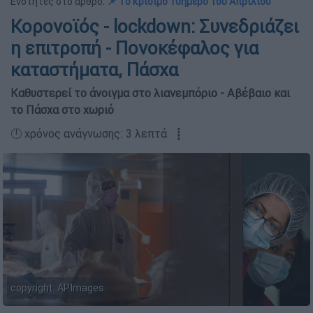
Ενότητες στο άρθρο:
📌 Το κρίσιμο 10ήμερο του Απριλίου
Κορονοϊός - lockdown: Συνεδριάζει
η επιτροπή - Πονοκέφαλος για
καταστήματα, Πάσχα
Καθυστερεί το άνοιγμα στο λιανεμπόριο - Αβέβαιο και
το Πάσχα στο χωριό
🕛 χρόνος ανάγνωσης: 3 λεπτά ┋
copyright: APImages