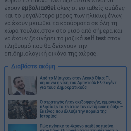
νομού το Πάσχα. Μεταξύ αυτών είναι να
έχουν
εμβολιασθεί
όλες οι ευπαθείς ομάδες
και το μεγαλύτερο μέρος των ηλικιωμένων,
να έχουν μειωθεί τα κρούσματα σε όλη τη
χώρα τουλάχιστον στο μισό από σήμερα και
να έχουν ξεκινήσει τα μαζικά
self test
στον
πληθυσμό που θα δείχνουν την
επιδημιολογική εικόνα της χώρας.
Διαβάστε ακόμη
Από το Μίσιγκαν στον Λευκό Οίκο: Τι
σημαίνει η νίκη του Αμπντούλ Ελ-Σαγέντ
για τους Δημοκρατικούς
O στρατηγός ήταν σχιζοφρενής, εμμονικός,
πλησίαζε τα 75 όταν τον αντάμωσε η δόξα –
Εκείνος που άλλαξε την πορεία της
Ιστορίας!
Πώς πνίγηκε το 4χρονο παιδί σε πισίνα
στην Πάρο: Οι γονείς ήταν στη θάλασσα, ο