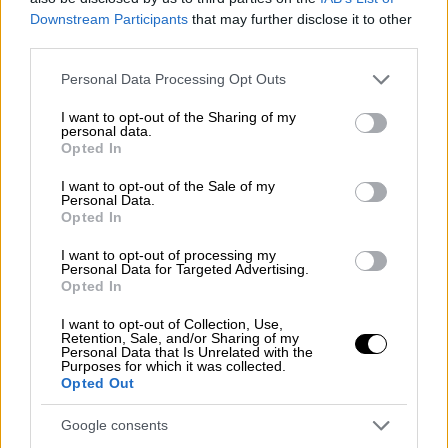
κομμωτηρίων
και των
κέντρων περιποίησης
Downstream Participants
that may further disclose it to other
third parties.
άκρων
.
Please note that this website/app uses one or more Google
Personal Data Processing Opt Outs
Γι' αυτό και όλα δείχνουν ότι το
λιανεμπόριο
services and may gather and store information including but
μετατίθεται για την πρώτη εβδομάδα του
not limited to your visit or usage behaviour. You may click to
I want to opt-out of the Sharing of my
personal data.
Απριλίου. Μάλιστα εάν μέχρι τότε δεν
grant or deny consent to Google and its third-party tags to
Opted In
use your data for below specified purposes in below Google
πέσουν σημαντικά τα νέα κρούσματα, είναι
consent section.
I want to opt-out of the Sale of my
πιθανό τα
καταστήματα
να ανοίξουν μόνο με
Personal Data.
click away
και όχι με φυσική παρουσία. Κάτι
Opted In
που θα γίνει πιθανώς μία εβδομάδα μετά
I want to opt-out of processing my
δηλαδή στις 12 Απριλίου.
Personal Data for Targeted Advertising.
Opted In
Το κρίσιμο 10ήμερο του Απριλίου
I want to opt-out of Collection, Use,
Retention, Sale, and/or Sharing of my
Πάντως από τις δύο πρώτες εβδομάδες του
Personal Data that Is Unrelated with the
Purposes for which it was collected.
Απριλίου θα κριθεί και πώς θα περάσουμε το
Opted Out
Πάσχα
, αναφέρουν υψηλόβαθμες
Google consents
κυβερνητικές πηγές στο ethnos.gr.