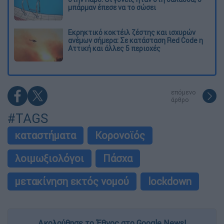
μπάρμαν έπεσε να το σώσει
Εκρηκτικό κοκτέιλ ζέστης και ισχυρών
ανέμων σήμερα: Σε κατάσταση Red Code η
Αττική και άλλες 5 περιοχές
επόμενο
άρθρο
#TAGS
καταστήματα
Κορονοϊός
λοιμωξιολόγοι
Πάσχα
μετακίνηση εκτός νομού
lockdown
Ακολούθησε το Έθνος στο Google News!