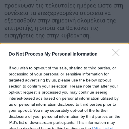
προέκυψαν τις τελευταίες ημέρες ώστε στη
συνέχεια τα επεξεργασμένα στοιχεία να
εξετασθούν στην σημερινή ολομέλεια της
επιτροπής, η οποία και θα κάνει τις
εισηγήσεις της στην κυβέρνηση.
Με βάση τις πληροφορίες του
ethnos.gr
,
σχεδόν κανένας επιστήμονας δεν επιθυμεί
Do Not Process My Personal Information
αυτή τη στιγμή να βάλει την υπογραφή του
If you wish to opt-out of the sale, sharing to third parties, or
σε
νέα χαλάρωση των μέτρων
του lockdown.
processing of your personal or sensitive information for
Εξαιρούνται κάποιοι που θεωρούν πως αν
targeted advertising by us, please use the below opt-out
ήταν ανοικτή η
εστίαση
οι πολίτες δεν θα
section to confirm your selection. Please note that after your
συνωστίζονταν σε κλειστούς χώρους όπως
opt-out request is processed you may continue seeing
interest-based ads based on personal information utilized by
σε σπίτια για να πάρουν μια ανάσα.
us or personal information disclosed to third parties prior to
your opt-out. You may separately opt-out of the further
Παρ αυτά οι απόψεις της πλειοψηφίας των
disclosure of your personal information by third parties on the
ειδικών λένε πως θα πρέπει να περιμένουμε
IAB’s list of downstream participants. This information may
πριν γίνει άλλη μία χαλάρωση όπως αυτή των
also be disclosed by us to third parties on the
IAB’s List of