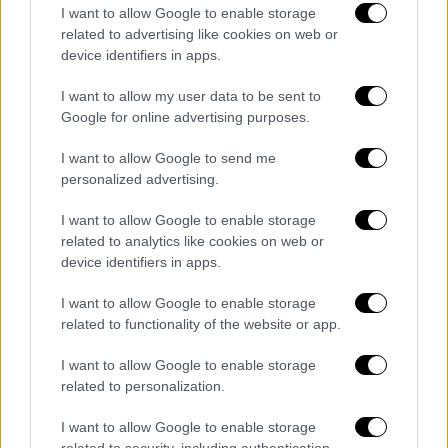
I want to allow Google to enable storage
Εάν δηλαδή αρχίσει η πτωτική πορεία του
related to advertising like cookies on web or
επιδημιολογικού φορτίου και διαφανεί πως
device identifiers in apps.
μπορεί μέχρι το τέλος Απριλίου να
I want to allow my user data to be sent to
φθάσουμε σε ικανοποιητικό βαθμό
Google for online advertising purposes.
μειωμένων κρουσμάτων, τότε είναι πιθανό
να ανοίξει η εστίαση ακόμη και την
Μεγάλη
I want to allow Google to send me
Εβδομάδα
και ίσως να δοθεί και η
personalized advertising.
δυνατότητα
μετακίνησης εκτός νομού
.
I want to allow Google to enable storage
related to analytics like cookies on web or
Η μετακίνηση εκτός νομού βέβαια δεν
device identifiers in apps.
θεωρείται γενικώς πολύ πιθανή, καθώς θα
πρέπει να πέσουν σημαντικά οι νέες
I want to allow Google to enable storage
related to functionality of the website or app.
λοιμώξεις πριν η κυβέρνηση δώσει το
πράσινο φως για να πάμε στα χωριά μας.
I want to allow Google to enable storage
related to personalization.
Και αυτό διότι οι φόβοι της εστιάζονται
εκτός των άλλων πως αν δοθεί η
I want to allow Google to enable storage
related to security, including authentication