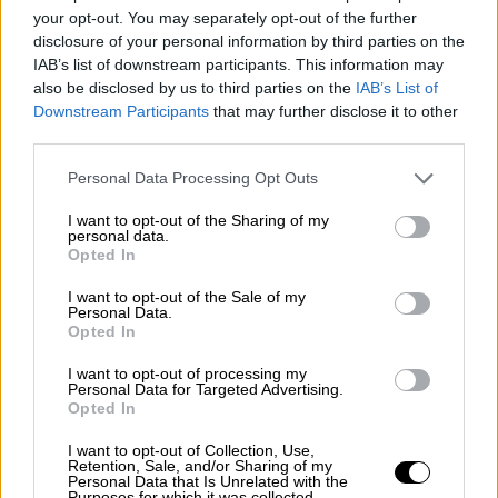
«Κόβεται πολύ συχνά το ρεύμα, είναι πολύ
your opt-out. You may separately opt-out of the further
δύσκολο να κάνεις εδώ μάθημα και έχει
disclosure of your personal information by third parties on the
κρύο», λέει η μαθήτρια στην κάμερα του
IAB’s list of downstream participants. This information may
OPEN TV.
«Είναι μεγάλη αμαρτία, αν μπορείτε
also be disclosed by us to third parties on the
IAB’s List of
Downstream Participants
that may further disclose it to other
να το διανοηθείτε, να μην χάσεις την ζωή
third parties.
σου από στον σεισμό και να την χάσεις στον
μετασεισμό ή από πνευμονία», τονίζει ο
Please note that this website/app uses one or more Google
Personal Data Processing Opt Outs
services and may gather and store information including but
πρόεδρος του Μεσοχωρίου, Γιάννης
not limited to your visit or usage behaviour. You may click to
I want to opt-out of the Sharing of my
Ζαρζαλιάνος, φέρνοντας το παράδειγμα ενός
personal data.
grant or deny consent to Google and its third-party tags to
Opted In
ζευγαριού υπερήλικων από το Δομένικο. Το
use your data for below specified purposes in below Google
σπίτι τους έπεσε σαν χάρτινος πύργος από
consent section.
I want to opt-out of the Sale of my
Personal Data.
τον καταστροφικό
σεισμό
. Ο 90χρονος με
Opted In
την σύζυγό βρήκαν καταφύγιο στο πάρκινγκ
συγγενών τους, το οποίο μετέγραψαν, με
I want to opt-out of processing my
Personal Data for Targeted Advertising.
νάιλον και κουβέρτες σε πρόχειρό
Opted In
κατάλυμα.
I want to opt-out of Collection, Use,
Retention, Sale, and/or Sharing of my
Διαβάστε επίσης:
Βούλα: Σοβαρό τροχαίο
Personal Data that Is Unrelated with the
Purposes for which it was collected.