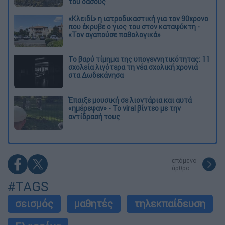
του δάσους
«Κλειδί» η ιατροδικαστική για τον 90χρονο
που έκρυβε ο γιος του στον καταψύκτη -
«Τον αγαπούσε παθολογικά»
Το βαρύ τίμημα της υπογεννητικότητας: 11
σχολεία λιγότερα τη νέα σχολική χρονιά
στα Δωδεκάνησα
Έπαιξε μουσική σε λιοντάρια και αυτά
«ημέρεψαν» - Το viral βίντεο με την
αντίδρασή τους
επόμενο
άρθρο
#TAGS
σεισμός
μαθητές
τηλεκπαίδευση