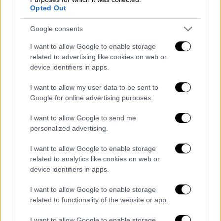
στην παραλιακή - Αναφορές για τραυματίες
Opted Out
Google consents
I want to allow Google to enable storage
related to advertising like cookies on web or
device identifiers in apps.
I want to allow my user data to be sent to
Google for online advertising purposes.
I want to allow Google to send me
personalized advertising.
I want to allow Google to enable storage
Στο χωριό Αμούρι ηλικιωμένοι άνθρωποι
related to analytics like cookies on web or
επέστρεψαν στα μισογκρεμισμένα σπίτια με
device identifiers in apps.
κίνδυνο της ζωής τους. Αλλοι κάτοικοι της
πληγείσας περιοχής έχουν βρει καταφύγιο
I want to allow Google to enable storage
related to functionality of the website or app.
στα αυτοκίνητά τους. «Εδώ κάθομαι, εδώ
ξεκουράζομαι τα μεσημέρια γιατί έχω
I want to allow Google to enable storage