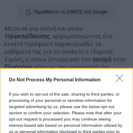
Προσθέστε το ΕΘΝΟΣ στη Google
Mέσα σε μια σκηνή και μέσω
τηλεκπαίδευσης
, χρησιμοποιώντας ένα
κινητό τηλέφωνο παρακολουθεί τα
μαθήματά της για το σχολείο η 15χρονη
Ειρήνη, η οποία ύστερα από τον
σεισμό
στην
Ελασσόνα
μένει με την οικογένειά της
στη σκηνή μακριά από το σπίτι της. Ενα
Do Not Process My Personal Information
ράντζο έχει μετατραπεί σε θρανίο της και η
μάχη που η ίδια δίνει για να μελετήσει είναι
If you wish to opt-out of the sale, sharing to third parties, or
αξιέπαινη. H 15χρονη είναι μία από τους
processing of your personal or sensitive information for
δεκάδες
μαθητές
των σεισμόπληκτων
targeted advertising by us, please use the below opt-out
χωριών της
Ελασσόνας
που εδώ και 25
section to confirm your selection. Please note that after your
opt-out request is processed you may continue seeing
ημέρες δοκιμάζονται.
interest-based ads based on personal information utilized by
us or personal information disclosed to third parties prior to