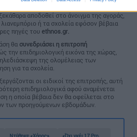
ς ημέρες αυξηθεί περαιτέρω ο αριθμός των
ξεκάθαρα αποδοθεί στο άνοιγμα της αγοράς,
το λιανεμπόριο ή τα σχολεία εφόσον βέβαια
υρες πηγές του
ethnos.gr.
άση θα
συνεδριάσει η επιτροπή
ς την επιδημιολογική εικόνα της χώρας,
τηλεδιάσκεψη της ολομέλειας των
ηση για τα σχολεία.
εργάζονται οι ειδικοί της επιτροπής, αυτή
ειρότερη επιδημιολογικά αφού αναμένεται
ση η οποία βέβαια δεν θα οφείλεται στο
ων των προηγούμενων εβδομάδων.
Ντύθηκε «Χάρος»,
«Όχι γκέι 17 Pro,