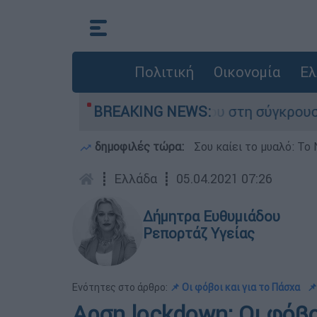
Πολιτική
Οικονομία
Ελ
γο που έχασε τη ζωή του στη σύγκρουση ελικοπ
BREAKING NEWS:
δημοφιλές τώρα:
Σου καίει το μυαλό: Το 
┋
Ελλάδα
┋
05.04.2021 07:26
Δήμητρα Ευθυμιάδου
Ρεπορτάζ Υγείας
Ενότητες στο άρθρο:
📌 Οι φόβοι και για το Πάσχα
📌
Αρση lockdown: Οι φόβοι