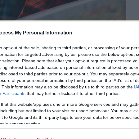
ocess My Personal Information
 το ΕΘΝΟΣ στη Google
to opt-out of the sale, sharing to third parties, or processing of your per
formation for targeted advertising by us, please use the below opt-out s
r selection. Please note that after your opt-out request is processed y
 ειδικοί επιστήμονες από το σημερινό
eing interest-based ads based on personal information utilized by us or
γοράς σε διάφορες περιοχές της χώρας και
disclosed to third parties prior to your opt-out. You may separately opt-
ο πράσινο φως να επαναλειτουργήσουν τα
losure of your personal information by third parties on the IAB’s list of
. This information may also be disclosed by us to third parties on the
IA
ς η απόφασή τους ελήφθη με βαριά καρδιά.
Participants
that may further disclose it to other third parties.
νη στην τελευταία συνεδρίασή τους (με
 that this website/app uses one or more Google services and may gath
ικές δυσοίωνες προβλέψεις), όμως όπως
including but not limited to your visit or usage behaviour. You may click 
.gr
, αρκετοί ειδικοί συμφώνησαν να ανοίξει
 to Google and its third-party tags to use your data for below specifi
ogle consent section.
υρίως συναισθανόμενοι την ανάγκη του
και την οικονομία της χώρας να «ξεπαγώσει»