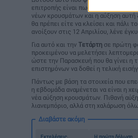
επιτροπής είναι πως αν τις επόμενε
νέων κρουσμάτων και η αύξηση αυτή 
θα πρέπει είτε να κλείσει και πάλι 
ανοίξουν στις 12 Απριλίου, λένε έγκ
Για αυτό και την
Τετάρτη
σε πρώτη φ
προκειμένου να μελετήσει λεπτομερώ
ώστε την Παρασκευή που θα γίνει η 
επιστημόνων να δοθεί η τελική εισήγ
Πάντως με βάση τα στοιχεία που επεξ
η εβδομάδα αναμένεται να είναι η χ
νέα αύξηση κρουσμάτων. Πιθανή αύξη
λιανεμπόριο, αλλά στη χαλάρωση όλ
Διαβάστε ακόμη
Εκτελέσεις,
Η πρώτη δήλωση