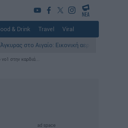
ood & Drink
Travel
Viral
 Αιγαίο: Εικονική αερομαχία ανάμεσα σε ελλην
 νο1 στην καρδιά...