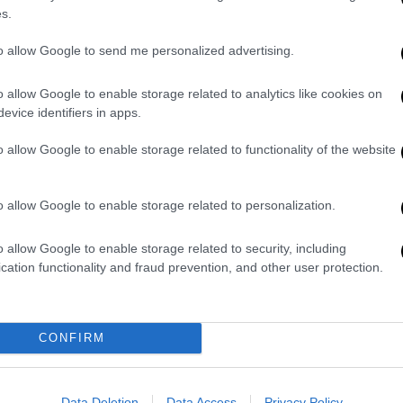
s.
 κρουσμάτων.
to allow Google to send me personalized advertising.
ς, λένε πηγές του
ethnos.gr,
που θεωρούν
, των
σχολείων
την επόμενη εβδομάδα, αλλά
o allow Google to enable storage related to analytics like cookies on
ι συγκεντρώσεων που είχαν γίνει
evice identifiers in apps.
 παραμείνει υψηλό το επιδημιολογικό
ε στους τόπους κατοικίας.
o allow Google to enable storage related to functionality of the website
ιωθούν οι δυσοίωνες αυτές προβλέψεις
o allow Google to enable storage related to personalization.
 δοθεί το πράσινο φως για
μετακινήσεις
ίνει στη περίπτωση αυτή μόνο όταν ανοίξει
o allow Google to enable storage related to security, including
.
cation functionality and fraud prevention, and other user protection.
τά το
Πάσχα
, όπως άλλωστε έχει εκτιμήσει
CONFIRM
θέσει ως προϋπόθεση ορισμένοι ειδικοί της
Data Deletion
Data Access
Privacy Policy