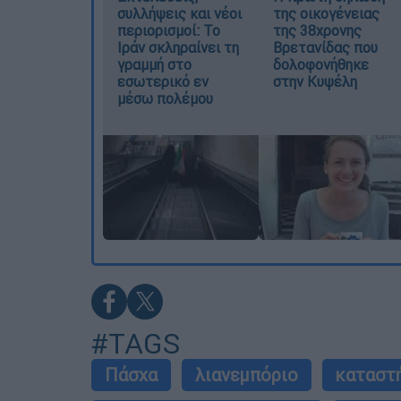
συλλήψεις και νέοι
της οικογένειας
περιορισμοί: Το
της 38χρονης
Ιράν σκληραίνει τη
Βρετανίδας που
γραμμή στο
δολοφονήθηκε
εσωτερικό εν
στην Κυψέλη
μέσω πολέμου
#TAGS
Πάσχα
λιανεμπόριο
καταστ