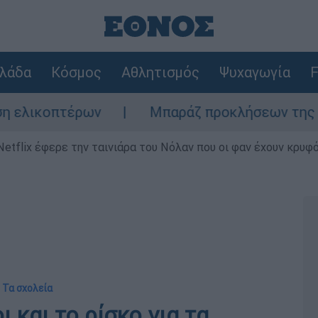
λάδα
Κόσμος
Αθλητισμός
Ψυχαγωγία
F
τέρων
Μπαράζ προκλήσεων της Άγκυρας στο
Netflix έφερε την ταινιάρα του Νόλαν που οι φαν έχουν κρυφό
 Τα σχολεία
 και το ρίσκο για τα