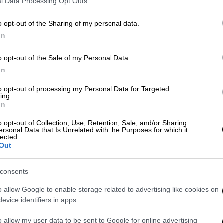
l Data Processing Opt Outs
o opt-out of the Sharing of my personal data.
νησης που διατυπώθηκαν από τον υπουργό
In
ε τη συνήθη ψυχραιμία του, έπεισαν πολλά
», μεταφέρουν καλά γνωρίζοντες στο
o opt-out of the Sale of my Personal Data.
In
ωνα με έγκυρες πληροφορίες του
ethnos.gr-
to opt-out of processing my Personal Data for Targeted
ing.
 που ήταν αποφασισμένη να πει «όχι» σε
In
γω της ανησυχίας για αύξηση
κρουσμάτων
ς οι αντιρρήσεις των συγκεκριμένων
o opt-out of Collection, Use, Retention, Sale, and/or Sharing
ersonal Data that Is Unrelated with the Purposes for which it
 συνεδρίαση, αλλά και την παρέμβαση του
lected.
Out
ή οικονομική εικόνα του λιανεμπορίου.
consents
o allow Google to enable storage related to advertising like cookies on
και σήμερα πρώτη ημέρα επαναλειτουργίας
evice identifiers in apps.
στήμονες εκτιμούν ότι τις επόμενες
νέα αύξηση του επιδημιολογικού φορτίου
o allow my user data to be sent to Google for online advertising