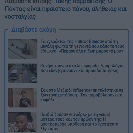
Διαβάστε επίσης:
Τάκης Βαμβακίδης: Ο
Πόντος είναι ηφαίστειο πόνου, αλήθειας και
νοσταλγίας
Διαβάστε ακόμη
Τα «γεράκια» της Ψάθας: Έσωσαν από τη
μεγάλη φωτιά τη γειτονιά που κάποτε τους
έδιωχνε - «Πέρασε όλη η ζωή μπροστά μου»
Κυνήγι χρόνου στα λεωφορεία: Δρομολόγια
που «δεν βγαίνουν» και προειδοποιήσεις
Σοκ στο Μεξικό: Influencer εκτελέστηκε σε
ζωντανή μετάδοση - Τον πυροβόλησαν στο
κεφάλι
Παιδιά ζούσαν για μέρες με τη νεκρή
μητέρα τους και τον πρώην της: Η
μυστηριώδης υπόθεση και το livestream
λίγο πριν