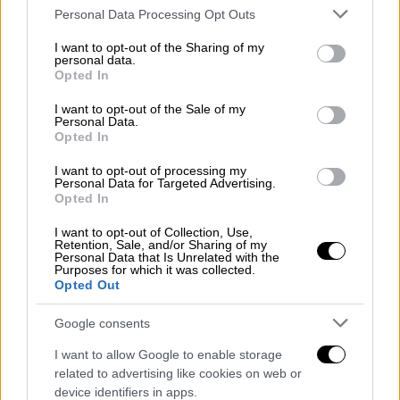
συνολικού εμβαδού 600 τετραγωνικών
Please note that this website/app uses one or more Google
Personal Data Processing Opt Outs
services and may gather and store information including but
μέτρων, ενώ
με το δικό μας αρχείο για τον
not limited to your visit or usage behaviour. You may click to
I want to opt-out of the Sharing of my
Πόντο μπορούμε να γεμίσουμε ένα χώρο
personal data.
grant or deny consent to Google and its third-party tags to
Opted In
ακόμα και 5.000 τετραγωνικών μέτρων
. Όλο
use your data for below specified purposes in below Google
το υλικό που συγκέντρωσα στα 45 χρόνια
consent section.
I want to opt-out of the Sale of my
Personal Data.
της ακαδημαϊκής μου καριέρας, θέλω να το
Opted In
κληροδοτήσω στις επόμενες γενιές, αφού
I want to opt-out of processing my
ανήκει στον ποντιακό ελληνισμό. Θέλω να
Personal Data for Targeted Advertising.
το καταθέσω και να χαίρομαι από εκεί που
Opted In
θα βρίσκομαι. Στην προσπάθειά μου για την
I want to opt-out of Collection, Use,
ίδρυση Μουσείου Ποντιακού και
Retention, Sale, and/or Sharing of my
Personal Data that Is Unrelated with the
Παρευξείνιου Ελληνισμού και Ερευνητικού
Purposes for which it was collected.
Opted Out
Κέντρου έχω αρωγό το Θεό και ζητώ να
συστρατευθούν μαζί μου, να γίνουν
Google consents
σημαιοφόροι, πανεπιστημιακοί, ποντιακά
I want to allow Google to enable storage
σωματεία και επιφανείς Πόντιοι με
related to advertising like cookies on web or
οικονομική δυνατότητα, όπως ο
Ιβάν
device identifiers in apps.