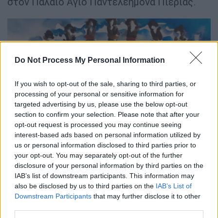
στον Παλαιό Άγιο Παντελεήμονα Πιερίας.
Do Not Process My Personal Information
If you wish to opt-out of the sale, sharing to third parties, or
processing of your personal or sensitive information for
targeted advertising by us, please use the below opt-out
section to confirm your selection. Please note that after your
opt-out request is processed you may continue seeing
interest-based ads based on personal information utilized by
us or personal information disclosed to third parties prior to
fotiadis4.jpg
your opt-out. You may separately opt-out of the further
disclosure of your personal information by third parties on the
«Το μουσείο προσφυγικού ελληνισμού, που
IAB’s list of downstream participants. This information may
εξαγγέλθηκε από την Πολιτεία ότι θα γίνει
also be disclosed by us to third parties on the
IAB’s List of
Downstream Participants
that may further disclose it to other
στο πρώην στρατόπεδο Παύλου Μελά, στη
third parties.
δυτική Θεσσαλονίκη, δε μας χωράει. Θα είναι