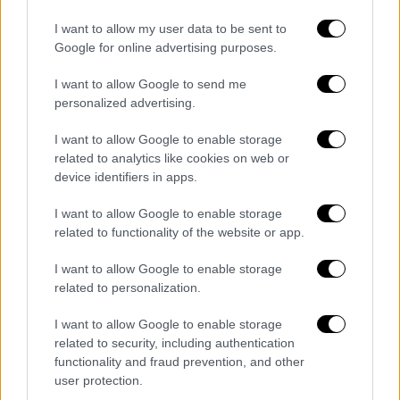
Σαββίδης
, ο
Δημήτρης Μελισσανίδης
και
άλλοι. Δεν έχουμε το δικαίωμα να
I want to allow my user data to be sent to
Google for online advertising purposes.
στερήσουμε από κανένα να συμμετάσχει
στην προσπάθεια», τονίζει στο ethnos.gr ο κ.
I want to allow Google to send me
Φωτιάδης.
personalized advertising.
I want to allow Google to enable storage
related to analytics like cookies on web or
device identifiers in apps.
I want to allow Google to enable storage
related to functionality of the website or app.
I want to allow Google to enable storage
related to personalization.
I want to allow Google to enable storage
related to security, including authentication
functionality and fraud prevention, and other
user protection.
fotiadis3.jpg