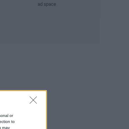
sonal or
ection to
ou may