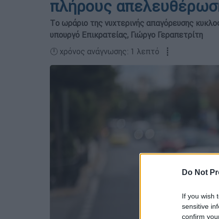
πλήρους απελευθέρωση
Tο ωράριο της νυχτερινής απαγόρευσης κυκλοφ
υπουργό Επικρατείας, Γιώργο Γεραπετρίτη
🕛 χρόνος ανάγνωσης: 1 λεπτό ┋
Do Not Pr
If you wish 
sensitive in
confirm you