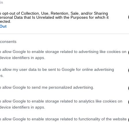
 φάση θα υπάρξει μια επέκταση μετά τις 11
In
 πιο μετά».
o opt-out of Collection, Use, Retention, Sale, and/or Sharing
ersonal Data that Is Unrelated with the Purposes for which it
υργός Επικρατείας μιλώντας στον ΑΝΤ1,
lected.
Out
αση πηγαίνει καλά και δεν πρέπει να
όμη να είμαστε προσεκτικοί και
consents
ράμμισε πως το SMS «θα εξακολουθεί να
επαναξιολογηθεί με το άνοιγμα των
o allow Google to enable storage related to advertising like cookies on
evice identifiers in apps.
o allow my user data to be sent to Google for online advertising
s.
to allow Google to send me personalized advertising.
o allow Google to enable storage related to analytics like cookies on
evice identifiers in apps.
o allow Google to enable storage related to functionality of the website