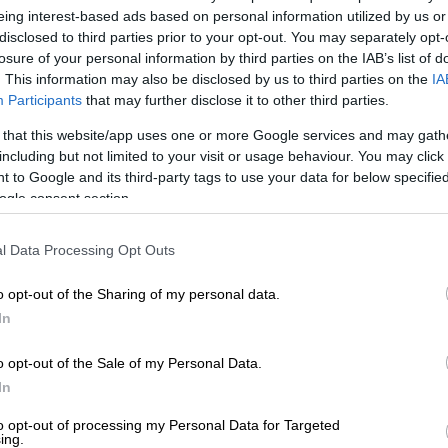
eing interest-based ads based on personal information utilized by us or
disclosed to third parties prior to your opt-out. You may separately opt-
losure of your personal information by third parties on the IAB’s list of
. This information may also be disclosed by us to third parties on the
IA
Participants
that may further disclose it to other third parties.
 that this website/app uses one or more Google services and may gath
including but not limited to your visit or usage behaviour. You may click 
 to Google and its third-party tags to use your data for below specifi
ogle consent section.
 το ΕΘΝΟΣ στη Google
l Data Processing Opt Outs
ίας
δεν θα καταργηθεί σύντομα, όπως
o opt-out of the Sharing of my personal data.
ίας,
Γιώργος Γεραπετρίτης
. «Δεν μπορούμε
In
, στην απόλυτη ελευθερία» είπε
ο που κάνουμε είναι να πηγαίνουμε βήμα-
o opt-out of the Sale of my Personal Data.
τερινής απαγόρευσης κυκλοφορίας
«θα
In
to opt-out of processing my Personal Data for Targeted
ing.