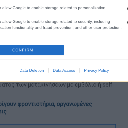
o allow Google to enable storage related to personalization.
o allow Google to enable storage related to security, including
cation functionality and fraud prevention, and other user protection.
CONFIRM
 Γεραπετρίτης επισήμανε πως το
Data Deletion
Data Access
Privacy Policy
ναι έτοιμο τις επόμενες ημέρες», ενώ
ματος των μετακινήσεων με εμβόλιο ή self
οίγουν φροντιστήρια, οργανωμένες
εις