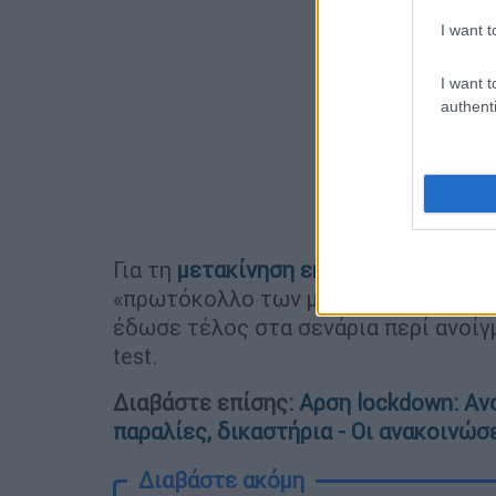
I want t
I want t
authenti
Για τη
μετακίνηση εκτός νομού
, ο κ.
«πρωτόκολλο των μετακινήσεων θα εί
έδωσε τέλος στα σενάρια περί ανοίγ
test.
Διαβάστε επίσης:
Αρση lockdown: Αν
παραλίες, δικαστήρια - Οι ανακοινώσ
Διαβάστε ακόμη