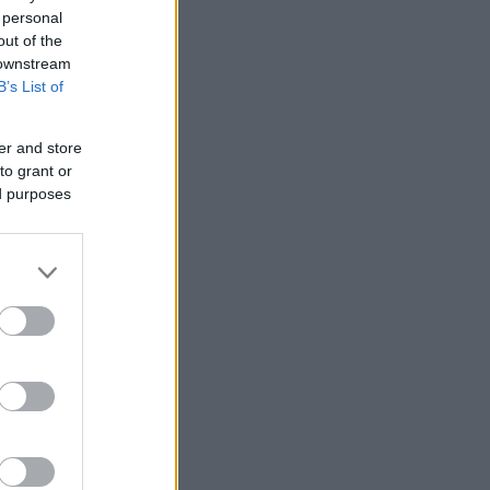
 personal
out of the
 downstream
B’s List of
er and store
to grant or
ed purposes