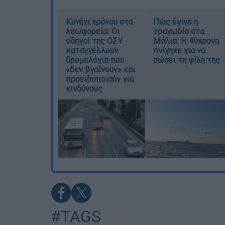
Κυνήγι χρόνου στα
Πώς έγινε η
λεωφορεία: Οι
τραγωδία στα
οδηγοί της ΟΣΥ
Μάλια: Η 40χρονη
καταγγέλλουν
πνίγηκε για να
δρομολόγια που
σώσει τη φίλη της
«δεν βγαίνουν» και
προειδοποιούν για
κινδύνους
#TAGS