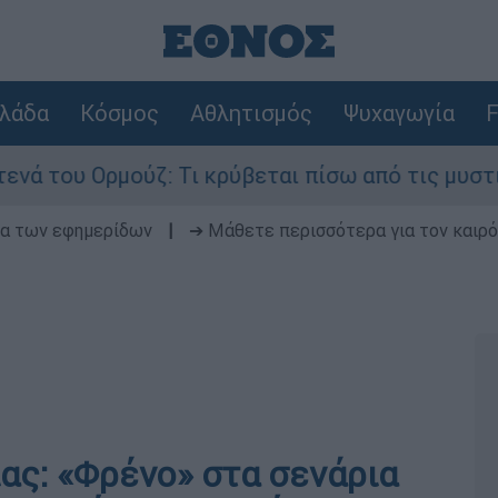
λάδα
Κόσμος
Αθλητισμός
Ψυχαγωγία
F
υ Ορμούζ: Τι κρύβεται πίσω από τις μυστικές δι
δα των εφημερίδων
|
➔ Μάθετε περισσότερα για τον καιρό
ς: «Φρένο» στα σενάρια