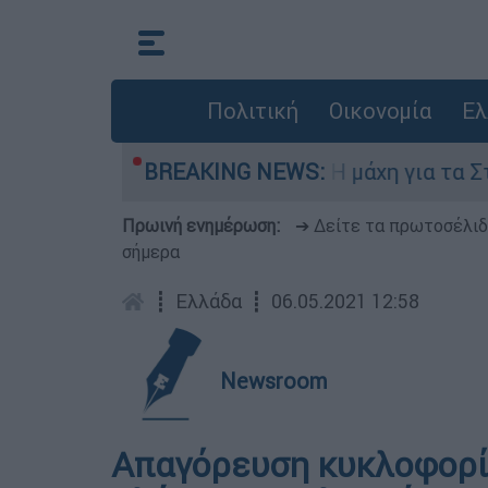
Πολιτική
Οικονομία
Ελ
μπτη 6 Αυγούστου
BREAKING NEWS:
Η μάχη για τα Στενά το
Πρωινή ενημέρωση:
➔ Δείτε τα πρωτοσέλι
σήμερα
┋
Ελλάδα
┋
06.05.2021 12:58
Newsroom
Απαγόρευση κυκλοφορία