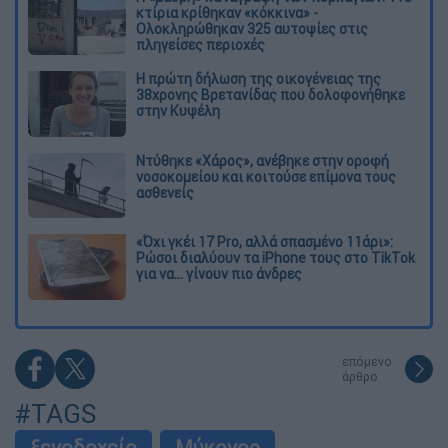
κτίρια κρίθηκαν «κόκκινα» -
Ολοκληρώθηκαν 325 αυτοψίες στις
πληγείσες περιοχές
Η πρώτη δήλωση της οικογένειας της
38χρονης Βρετανίδας που δολοφονήθηκε
στην Κυψέλη
Ντύθηκε «Χάρος», ανέβηκε στην οροφή
νοσοκομείου και κοιτούσε επίμονα τους
ασθενείς
«Όχι γκέι 17 Pro, αλλά σπασμένο 11άρι»:
Ρώσοι διαλύουν τα iPhone τους στο TikTok
για να... γίνουν πιο άνδρες
επόμενο
άρθρο
#TAGS
ξενοδοχείο
Μύκονος