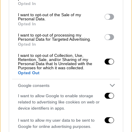
grant or deny consent to Google and its third-party tags to
fotorealistiko3_pergkola_aerodromioy_mykonoy.jpg
Opted In
use your data for below specified purposes in below Google
consent section.
I want to opt-out of the Sale of my
Αφορά σε προσθήκη
πέργκολας με χρήση
Personal Data.
Opted In
χώρου αναμονής επιβατών ιδιωτικών
πτήσεων στο αεροδρόμιο της Μυκόνου
, στο
I want to opt-out of processing my
Personal Data for Targeted Advertising.
βόρειο άκρο των εγκαταστάσεων, στην
Opted In
απόληξη της οδού που εξυπηρετεί την
I want to opt-out of Collection, Use,
κίνηση των οχημάτων από και προς το
Retention, Sale, and/or Sharing of my
αεροδρόμιο. Η παρέμβαση διατηρεί την
Personal Data that Is Unrelated with the
Purposes for which it was collected.
αίσθηση της χαμηλής κλίμακας, στηρίζεται
Opted Out
σε 2 αρχές παθητικού δροσισμού, αερισμού
Google consents
και ηλιοπροστασίας και διατηρεί στοιχεία
της παραδοσιακής κυκλαδίτικης
I want to allow Google to enable storage
αρχιτεκτονικής.
related to advertising like cookies on web or
device identifiers in apps.
I want to allow my user data to be sent to
Google for online advertising purposes.