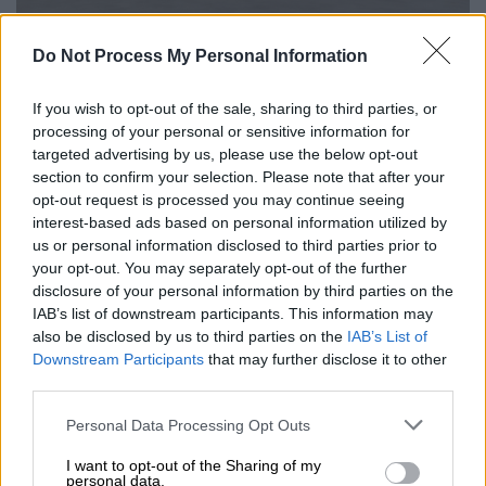
Do Not Process My Personal Information
fotorealistiko12_aerodromio_thessalonikis.jpg
If you wish to opt-out of the sale, sharing to third parties, or
processing of your personal or sensitive information for
Μελέτη αρχιτεκτονικού σχεδιασμού για την
targeted advertising by us, please use the below opt-out
προσθήκη πέργκολας σε υφιστάμενο
section to confirm your selection. Please note that after your
φυλάκιο ελέγχου εντός του Αερολιμένα
opt-out request is processed you may continue seeing
Μυκόνου
.
interest-based ads based on personal information utilized by
us or personal information disclosed to third parties prior to
your opt-out. You may separately opt-out of the further
disclosure of your personal information by third parties on the
IAB’s list of downstream participants. This information may
also be disclosed by us to third parties on the
IAB’s List of
Downstream Participants
that may further disclose it to other
third parties.
Please note that this website/app uses one or more Google
Personal Data Processing Opt Outs
services and may gather and store information including but
not limited to your visit or usage behaviour. You may click to
I want to opt-out of the Sharing of my
personal data.