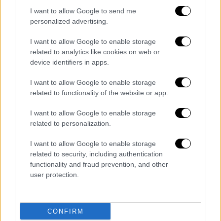
I want to allow Google to send me
personalized advertising.
I want to allow Google to enable storage
related to analytics like cookies on web or
device identifiers in apps.
I want to allow Google to enable storage
fotorealistiko2_pergkola_aerodromioy_mykonoy.jpg
related to functionality of the website or app.
Ανέγερση ξενοδοχειακού καταλύματος 5 *
I want to allow Google to enable storage
related to personalization.
εκτός οικισμού Μπαλί, στη θέση «Κατεβατή»
της τοπικής κοινότητας Μελιδονίου, του
I want to allow Google to enable storage
Δήμου Μυλοποτάμου περιφερειακής
related to security, including authentication
Ενότητας Ρεθύμνου
functionality and fraud prevention, and other
user protection.
Αφορά σε ξενοδοχειακό κατάλυμα
πολυτελείας 5* στα βόρεια κρητικά παράλια,
εκτός οικισμού Μπαλί, συνολικής έκτασης
CONFIRM