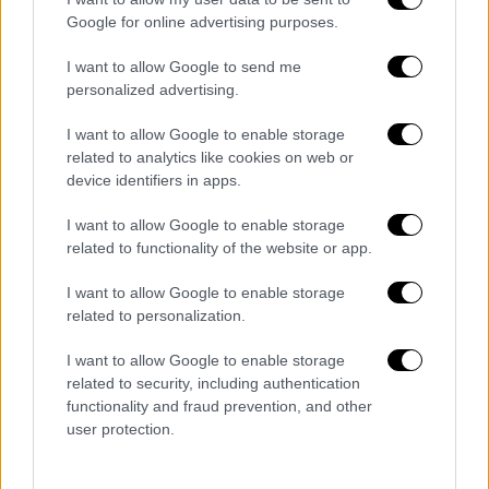
Google for online advertising purposes.
I want to allow Google to send me
personalized advertising.
I want to allow Google to enable storage
related to analytics like cookies on web or
device identifiers in apps.
Οι ειδικοί έχουν καταφέρει να
περιορίσουν
I want to allow Google to enable storage
τα πρόσωπα στην λίστα υπόπτων αφήνοντας
related to functionality of the website or app.
κυρίως βαρυποινίτες από τα Βαλκάνια,
I want to allow Google to enable storage
πιθανότατα σεσημασμένους.
Στη διάθεση
related to personalization.
της
ΕΛ.ΑΣ. είναι και οπτικό υλικό που έχει
καταγράψει έναν ύποπτο να κινείται σε
I want to allow Google to enable storage
μικρή απόσταση από το σπίτι τις επίμαχες
related to security, including authentication
functionality and fraud prevention, and other
ώρες 5-6 το πρωί της περασμένης Τρίτης.
user protection.
Διαβάστε επίσης:
Συγκίνηση και σιωπή στην