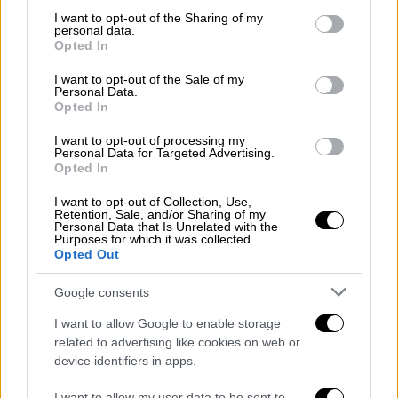
Μάλιστα οι πληροφορίες της Αστυνομίας
not limited to your visit or usage behaviour. You may click to
I want to opt-out of the Sharing of my
personal data.
grant or deny consent to Google and its third-party tags to
λένε ότι οι
εγκληματίες
είχαν ανοιχτή
Opted In
use your data for below specified purposes in below Google
επικοινωνία με τον
τσιλιαδόρο
τους και τα
consent section.
I want to opt-out of the Sale of my
στοιχεία αυτά θα τους βοηθήσουν ιδιαίτερα
Personal Data.
στην ερευνά τους.
Opted In
I want to opt-out of processing my
Σύμμαχος των Αρχών για να εντοπίσουν σήμα
Personal Data for Targeted Advertising.
από τα τηλέφωνα των δραστών είναι το
Opted In
γεγονός ότι η
περιοχή είναι
I want to opt-out of Collection, Use,
αραιοκατοικημένη
αλλά και το γεγονός ότι
Retention, Sale, and/or Sharing of my
Personal Data that Is Unrelated with the
στις 5.00 το πρωί που έγινε η ληστεία δεν
Purposes for which it was collected.
Opted Out
κυκλοφορεί κόσμος έξω και έτσι μπορούν
πιο εύκολα να αποκαλυφθούν εκπομπές από
Google consents
ύποπτα κινητά τηλέφωνα.
I want to allow Google to enable storage
related to advertising like cookies on web or
device identifiers in apps.
I want to allow my user data to be sent to