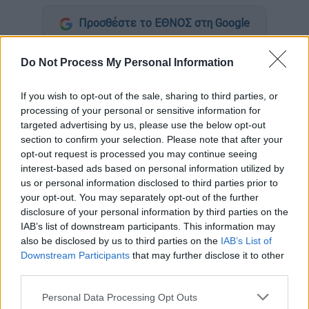
Προσθέστε το ΕΘΝΟΣ στη Google
Με εντατικούς ρυθμούς συνεχίζεται η
Do Not Process My Personal Information
έρευνα για το
έγκλημα
στα
Γλυκά Νερά
, που
στέρησε τη ζωή σε μία
20χρονη μάνα
. Σήμερα
If you wish to opt-out of the sale, sharing to third parties, or
processing of your personal or sensitive information for
μάλιστα ξεκίνησε νέα έρευνα μετά
targeted advertising by us, please use the below opt-out
την άρση του απορρήτου των τηλεφωνικών
section to confirm your selection. Please note that after your
επικοινωνιών, όπως αναφέρθηκε στο
OPEN
.
opt-out request is processed you may continue seeing
Σύμφωνα με την ΕΛ.ΑΣ. είναι σημαντικό να
interest-based ads based on personal information utilized by
us or personal information disclosed to third parties prior to
έχουν όλα τα δεδομένα από όλες
your opt-out. You may separately opt-out of the further
τις εταιρείες κινητής τηλεφωνίας τις
disclosure of your personal information by third parties on the
συγκεκριμένες ώρες που έγινε το έγκλημα.
IAB’s list of downstream participants. This information may
Ψάχνουν έτσι όλα τα κινητά που ήταν
also be disclosed by us to third parties on the
IAB’s List of
ανοιχτά στην περιοχή εκείνη την ώρα, γιατί
Downstream Participants
that may further disclose it to other
third parties.
θεωρούν οτι οι δολοφόνοι έχουν κάνει
λάθος, που θα τους οδηγήσει στα ίχνη τους.
Please note that this website/app uses one or more Google
Personal Data Processing Opt Outs
services and may gather and store information including but