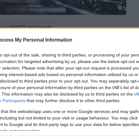
 το ΕΘΝΟΣ στη Google
ocess My Personal Information
μέτρων
του
lockdown
που επιβλήθηκαν τους
 Παρασκευή 28 Μαΐου επιστρέφουν στη ζωή
to opt-out of the sale, sharing to third parties, or processing of your per
ους χώρους με μέτρα προστασίας. Έτσι από
formation for targeted advertising by us, please use the below opt-out s
ι άλλες δραστηριότητες.
r selection. Please note that after your opt-out request is processed y
eing interest-based ads based on personal information utilized by us or
disclosed to third parties prior to your opt-out. You may separately opt-
losure of your personal information by third parties on the IAB’s list of
. This information may also be disclosed by us to third parties on the
IA
χει προγραμματισθεί το άνοιγμα των
Participants
that may further disclose it to other third parties.
κής
και των χώρων
δεξιώσεων
. Ήδη έχουν
 that this website/app uses one or more Google services and may gath
υς και βαφτίσεις, με το αγκάθι όμως του
including but not limited to your visit or usage behaviour. You may click 
ο τραπέζι.
 to Google and its third-party tags to use your data for below specifi
ogle consent section.
 αναμένεται στη σημερινή τους τηλεδιάσκεψη