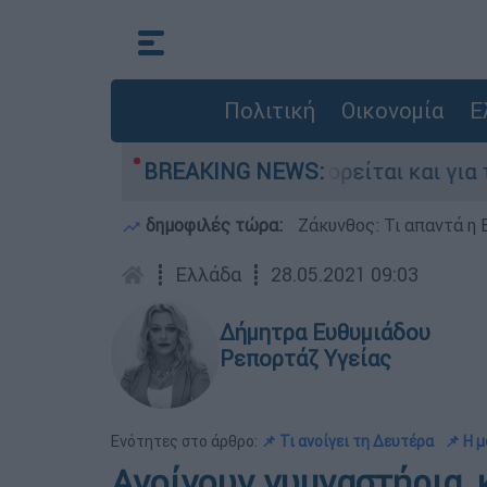
Πολιτική
Οικονομία
Ε
 στην Ελλάδα - Κατηγορείται και για την εκτέ
BREAKING NEWS:
δημοφιλές τώρα:
Ζάκυνθος: Τι απαντά η 
┋
Ελλάδα
┋
28.05.2021 09:03
Δήμητρα Ευθυμιάδου
Ρεπορτάζ Υγείας
Ενότητες στο άρθρο:
📌 Τι ανοίγει τη Δευτέρα
📌 Η 
Ανοίγουν γυμναστήρια, 