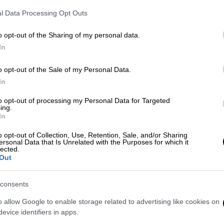
ου ορίου των 100 ατόμων που μπορούν να
l Data Processing Opt Outs
δομένο πως πολλά κτήματα και χώροι
εν θεωρείται συμφέρουσα η λειτουργία
o opt-out of the Sharing of my personal data.
In
o opt-out of the Sale of my Personal Data.
In
η έχει ζητήσει από τους ειδικούς
α της μουσικής στην
εστίαση
, με δεδομένο
to opt-out of processing my Personal Data for Targeted
ing.
ίες από τους επαγγελματίες του κλάδου.
In
ευή 28 και το Σάββατο 29 Μαΐου 2021 από
o opt-out of Collection, Use, Retention, Sale, and/or Sharing
ersonal Data that Is Unrelated with the Purposes for which it
λματιών Εστίασης καλεί τους επαγγελματίες
lected.
Out
δειξη διαμαρτυρίας απέναντι στην
ιορισμό του ωραρίου λειτουργίας τους.
consents
ναμένεται να ορίσουν το πότε θα μπορεί να
o allow Google to enable storage related to advertising like cookies on
παρότι οι φόβοι τους εστιάζονται στο
evice identifiers in apps.
ηγήσει σε μεγαλύτερο
συνωστισμό σε