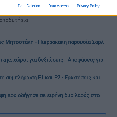
Data Deletion
Data Access
Privacy Policy
 αποδυτήρια
ις Μητσοτάκη - Πιερρακάκη παρουσία Σαρλ
ικής, χώροι για δεξιώσεις - Αποφάσεις για
τη συμπλήρωση Ε1 και Ε2 - Ερωτήσεις και
ιψη που οδήγησε σε ειρήνη δυο λαούς στο