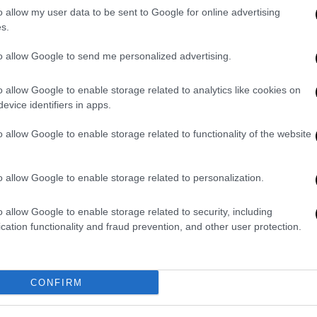
o allow my user data to be sent to Google for online advertising
ρ
που έχουν ανοίξει με ΚΑΔ εστιατορίων ή
s.
to allow Google to send me personalized advertising.
 Μητσοτάκης
σε
συνέντευξή του στη
δεν θα επιστρέψει από αυτό το
o allow Google to enable storage related to analytics like cookies on
κανονικά όταν θα έρθουν οι τουρίστες.
evice identifiers in apps.
 επανέρχεται η μουσική αυτή τη στιγμή
o allow Google to enable storage related to functionality of the website
ν και των café όταν υπάρχει μουσική είναι
 συνεπώς έρχονται και πιο κοντά μεταξύ
o allow Google to enable storage related to personalization.
ποράς σταγονιδίων.
τήρια
o allow Google to enable storage related to security, including
cation functionality and fraud prevention, and other user protection.
νοίγουν τις πύλες τους τη Δευτέρα 31
 μέτρα.
CONFIRM
ν με:
κάθε εργαζόμενο την εβδομάδα