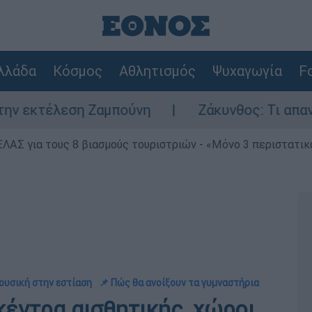
λλάδα
Κόσμος
Αθλητισμός
Ψυχαγωγία
Fo
λεση Ζαμπούνη
Ζάκυνθος: Τι απαντά η ΕΛΑΣ
ΕΛΑΣ για τους 8 βιασμούς τουριστριών - «Μόνο 3 περιστατικ
μουσική στην εστίαση
📌 Πώς θα ανοίξουν τα γυμναστήρια
κέντρα αισθητικής, χώροι