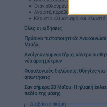
Έναν αθλούμενο ανά 10 τ.μ.
Ανοιχτά παράθυρα
Κλειστό κλιματισμό και κλειστά
Όλες οι ειδήσεις
Πράσινο πιστοποιητικό: Ανακοινώσε
Μισέλ
Ανοίγουν γυμναστήρια, κέντρα αισθητ
νέα άρση μέτρων
Φορολογικές δηλώσεις: Οδηγίες για 
απαντήσεις
Σαν σήμερα 28 Μαΐου: Η ηλιακή έκλε
πεδίο της μάχης
Διαβάστε ακόμη