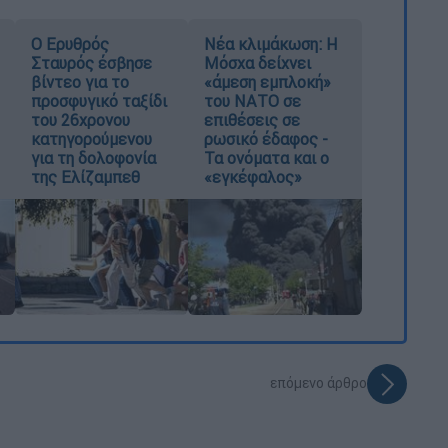
Ο Ερυθρός
Νέα κλιμάκωση: Η
Σταυρός έσβησε
Μόσχα δείχνει
βίντεο για το
«άμεση εμπλοκή»
προσφυγικό ταξίδι
του ΝΑΤΟ σε
του 26χρονου
επιθέσεις σε
κατηγορούμενου
ρωσικό έδαφος -
για τη δολοφονία
Τα ονόματα και ο
της Ελίζαμπεθ
«εγκέφαλος»
επόμενο άρθρο