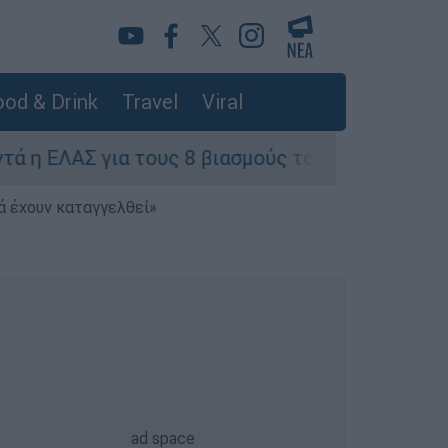
od & Drink
Travel
Viral
 για τους 8 βιασμούς τουριστριών - «Μόνο 3 πε
ά έχουν καταγγελθεί»