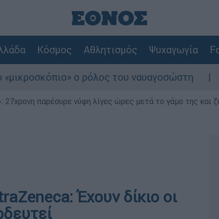
λλάδα
Κόσμος
Αθλητισμός
Ψυχαγωγία
Fo
οσκόπιο» ο ρόλος του ναυαγοσώστη
Συναγε
 27χρονη παρέσυρε νύφη λίγες ώρες μετά το γάμο της και ζη
raZeneca: Έχουν δίκιο οι
ρδευτεί