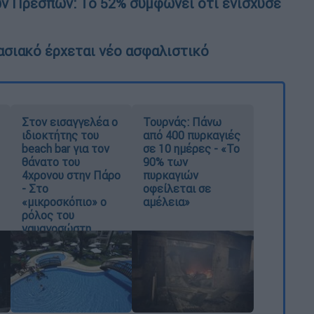
ων Πρεσπών: Το 52% συμφωνεί ότι ενίσχυσε
ασιακό έρχεται νέο ασφαλιστικό
Στον εισαγγελέα ο
Τουρνάς: Πάνω
ιδιοκτήτης του
από 400 πυρκαγιές
beach bar για τον
σε 10 ημέρες - «Το
θάνατο του
90% των
4χρονου στην Πάρο
πυρκαγιών
- Στο
οφείλεται σε
«μικροσκόπιο» ο
αμέλεια»
ρόλος του
ναυαγοσώστη