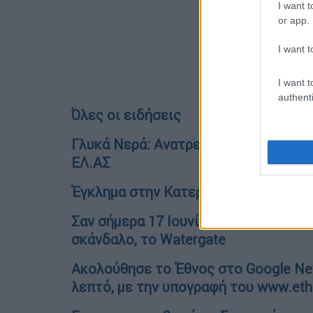
I want t
or app.
I want t
I want t
authenti
Όλες οι ειδήσεις
Γλυκά Νερά: Aνατρεπτικές εξελίξεις
EΛ.ΑΣ
Έγκλημα στην Κατερίνη: Συνελήφθη ο
Σαν σήμερα 17 Ιουνίου ξεσπάει στις
σκάνδαλο, το Watergate
Ακολούθησε το Έθνος στο Google New
λεπτό, με την υπογραφή του www.eth