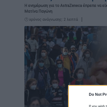
Η ενημέρωση για το AstraZeneca έπρεπε να είχε
Ματίνα Παγώνη
🕛 χρόνος ανάγνωσης: 2 λεπτά ┋
Do Not Pr
If you wish 