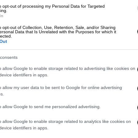
 ότι οφείλει ως γιατρός να πάει να
to opt-out of processing my Personal Data for Targeted
ing.
ο απέναντι στους ασθενείς του όσο και
In
Παγώνη ξεκαθάρισε, τέλος, ότι δεν υπάρχει
o opt-out of Collection, Use, Retention, Sale, and/or Sharing
ειται για εγκεκριμένα εμβόλια που έχουν
ersonal Data that Is Unrelated with the Purposes for which it
lected.
α οποία έγιναν και σώθηκε κόσμος.
Out
consents
o allow Google to enable storage related to advertising like cookies on
evice identifiers in apps.
o allow my user data to be sent to Google for online advertising
s.
to allow Google to send me personalized advertising.
o allow Google to enable storage related to analytics like cookies on
evice identifiers in apps.