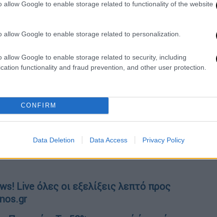
o allow Google to enable storage related to functionality of the website
o allow Google to enable storage related to personalization.
o allow Google to enable storage related to security, including
cation functionality and fraud prevention, and other user protection.
 - Κοντά στον δολοφόνο της Καρολάιν η
CONFIRM
 δράστης - Έκαψε και έδεσε το θύμα
Data Deletion
Data Access
Privacy Policy
 ΗΠΑ το μεγαλύτερο μέχρι σήμερα πολιτικό
s! Live όλες οι εξελίξεις λεπτό προς
nos.gr