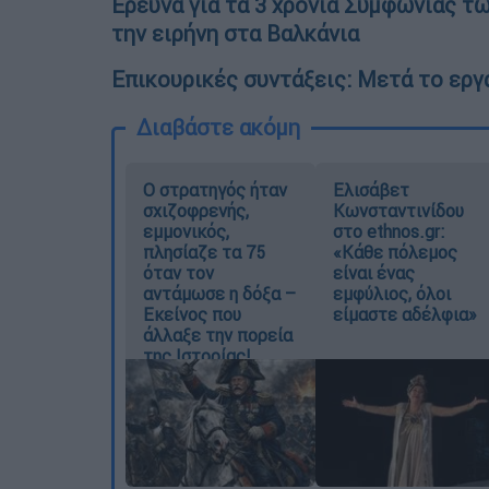
Ερευνα για τα 3 χρόνια Συμφωνίας τ
την ειρήνη στα Βαλκάνια
Επικουρικές συντάξεις: Μετά το εργ
Διαβάστε ακόμη
O στρατηγός ήταν
Ελισάβετ
σχιζοφρενής,
Κωνσταντινίδου
εμμονικός,
στο ethnos.gr:
πλησίαζε τα 75
«Κάθε πόλεμος
όταν τον
είναι ένας
αντάμωσε η δόξα –
εμφύλιος, όλοι
Εκείνος που
είμαστε αδέλφια»
άλλαξε την πορεία
της Ιστορίας!