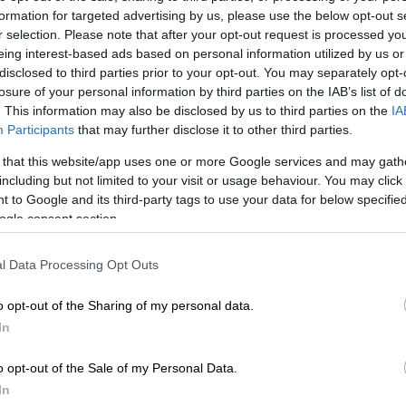
formation for targeted advertising by us, please use the below opt-out s
r selection. Please note that after your opt-out request is processed y
eing interest-based ads based on personal information utilized by us or
 το ΕΘΝΟΣ στη Google
disclosed to third parties prior to your opt-out. You may separately opt-
losure of your personal information by third parties on the IAB’s list of
. This information may also be disclosed by us to third parties on the
IA
πό την Επιτροπή
Εμβολιασμών
έκανε λόγο η
Participants
that may further disclose it to other third parties.
η
μιλώντας στο OPEN TV για το εμβόλιο της
ιο που έχουν μπερδευτεί», προσθέτοντας ότι
 that this website/app uses one or more Google services and may gath
including but not limited to your visit or usage behaviour. You may click 
ει να κάνει τη δεύτερη δόση να
 to Google and its third-party tags to use your data for below specifi
ν υπήρχε στην πρώτη δόση εμβόλιο
ogle consent section.
l Data Processing Opt Outs
ρατηρηθεί 1,3 περιστατικά στη δεύτερη
ύς με AstraZeneca. Είναι ασήμαντη η
o opt-out of the Sharing of my personal data.
παμε υπάρχει αλλαγή στα επιδημιολογικά
In
 να είχε γίνει με διαφορετικό τρόπο από
πλούς πολίτες και όχι σε γιατρούς. Εκεί
o opt-out of the Sale of my Personal Data.
In