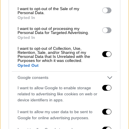
use your data for below specified purposes in below Google
Όπως αναφέρει το ΑΠΕ-ΜΠΕ,
στις
consent section.
απολογίες τους ισχυρίστηκαν ότι η
I want to opt-out of the Sale of my
Personal Data.
οικονομική τους θέση είναι ιδιαίτερα δεινή
Opted In
και τους αναγκάζει να καταφύγουν στην
I want to opt-out of processing my
επαιτεία για να επιβιώσουν
. Σε βάρος τους
Personal Data for Targeted Advertising.
Opted In
είχε απαγγελθεί ποινική δίωξη για εμπορία
ανθρώπων και έκθεση ανηλίκων σε κίνδυνο.
I want to opt-out of Collection, Use,
Retention, Sale, and/or Sharing of my
Οι συνήγοροί τους εξέφρασαν την εκτίμηση
Personal Data that Is Unrelated with the
Purposes for which it was collected.
ότι δεν στοιχειοθετείται η πρώτη από τις
Opted Out
παραπάνω κατηγορίες, παρά μόνο στην
πλημμεληματική της μορφή, αυτή δηλαδή της
Google consents
εξώθησης ανηλίκων σε επαιτεία.
I want to allow Google to enable storage
related to advertising like cookies on web or
Πάντως,
η γονική μέριμνα των συνολικά
device identifiers in apps.
οκτώ παιδιών, ηλικίας από 4 μηνών έως 11
ετών, αφαιρέθηκε και φιλοξενούνται σε
I want to allow my user data to be sent to
Google for online advertising purposes.
δομές αρωγής ανηλίκων.