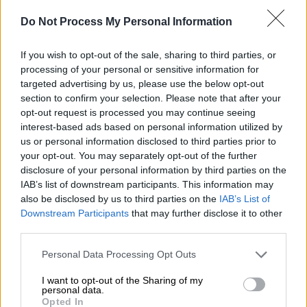
Do Not Process My Personal Information
Δικαστήριο/pixabay.com
If you wish to opt-out of the sale, sharing to third parties, or
processing of your personal or sensitive information for
targeted advertising by us, please use the below opt-out
Προσθέστε το ΕΘΝΟΣ στη Google
section to confirm your selection. Please note that after your
opt-out request is processed you may continue seeing
Ελεύθερα, χωρίς περιοριστικούς όρους
,
interest-based ads based on personal information utilized by
μετά την απολογία τους στον ανακριτή
us or personal information disclosed to third parties prior to
your opt-out. You may separately opt-out of the further
Θεσσαλονίκης, αφέθηκαν τα δυο ανδρόγυνα
disclosure of your personal information by third parties on the
από τη Βουλγαρία,
που κατηγορούνται ότι
IAB’s list of downstream participants. This information may
εξωθούσαν τα ανήλικα παιδιά τους να
also be disclosed by us to third parties on the
IAB’s List of
ζητιανεύουν σε κεντρικούς δρόμους της
Downstream Participants
that may further disclose it to other
Θεσσαλονίκης.
third parties.
Please note that this website/app uses one or more Google
Personal Data Processing Opt Outs
Την ίδια ποινική μεταχείριση είχαν και δυο
services and may gather and store information including but
ακόμη συγγενικά πρόσωπα των ζευγαριών
not limited to your visit or usage behaviour. You may click to
I want to opt-out of the Sharing of my
personal data.
που κατηγορούνται για την ίδια υπόθεση.
grant or deny consent to Google and its third-party tags to
Opted In