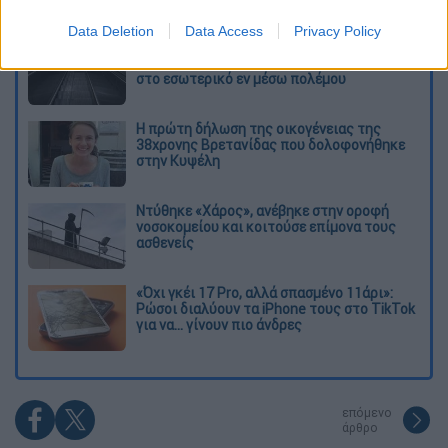
Διαβάστε ακόμη
Data Deletion
Data Access
Privacy Policy
Εκτελέσεις, συλλήψεις και νέοι
περιορισμοί: Το Ιράν σκληραίνει τη γραμμή
στο εσωτερικό εν μέσω πολέμου
Η πρώτη δήλωση της οικογένειας της
38χρονης Βρετανίδας που δολοφονήθηκε
στην Κυψέλη
Ντύθηκε «Χάρος», ανέβηκε στην οροφή
νοσοκομείου και κοιτούσε επίμονα τους
ασθενείς
«Όχι γκέι 17 Pro, αλλά σπασμένο 11άρι»:
Ρώσοι διαλύουν τα iPhone τους στο TikTok
για να... γίνουν πιο άνδρες
επόμενο
άρθρο