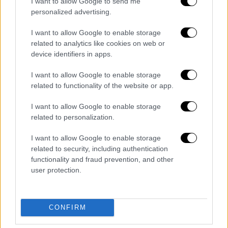
I want to allow Google to send me
Όλες οι ειδήσεις
personalized advertising.
Γλυκά Νερά: Με αλεξίσφαιρο γιλέκο
I want to allow Google to enable storage
οδηγήθηκε στον εισαγγελέα ο 32χρονος
related to analytics like cookies on web or
device identifiers in apps.
συζυγοκτόνος
I want to allow Google to enable storage
Γλυκά Νερά: Τι θα γίνει με την επιμέλεια της
related to functionality of the website or app.
μικρής Λυδίας
I want to allow Google to enable storage
ΕΛΑΣ για Γλυκά Νερά: Αυτό μας οδήγησε
related to personalization.
στην ομολογία - «Δεν ήθελα να πάω φυλακή,
ήθελα να μεγαλώσω την κόρη μας»
I want to allow Google to enable storage
related to security, including authentication
Ασπρόπυργος: Φωτιά σε βυτιοφόρο με
functionality and fraud prevention, and other
user protection.
προπάνιο - Εκκένωση της περιοχής
Δολοφονία στα Γλυκά Νερά: Η οδηγία στο
εγχειρίδιο του FBI που «έδειξε» τον δράστη
CONFIRM