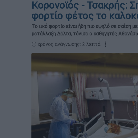
Κορονοϊός - Τσακρής: Σ
φορτίο φέτος το καλοκ
Tο ιικό φορτίο είναι ήδη πιο υψηλό σε σχέση μ
μετάλλαξη Δέλτα, τόνισε ο καθηγητής Αθανάσ
🕛 χρόνος ανάγνωσης: 2 λεπτά ┋