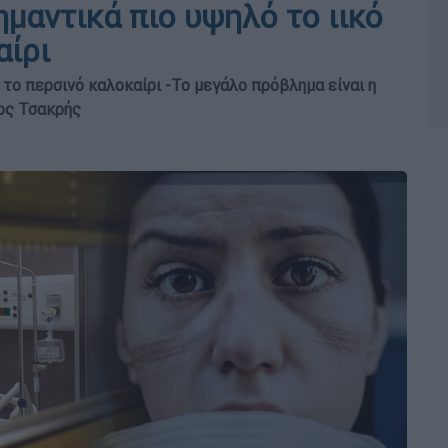
ημαντικά πιο υψηλό το ιικό
αίρι
ε το περσινό καλοκαίρι -Το μεγάλο πρόβλημα είναι η
ιος Τσακρής