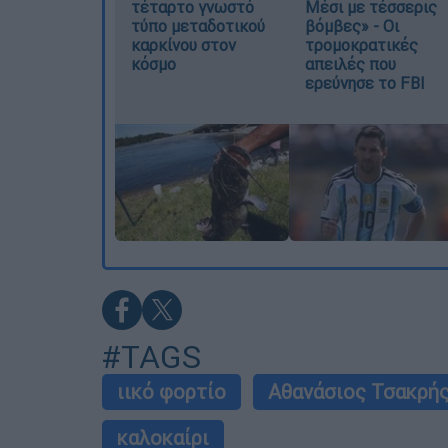
τέταρτο γνωστό
Μέσι με τέσσερις
τύπο μεταδοτικού
βόμβες» - Οι
καρκίνου στον
τρομοκρατικές
κόσμο
απειλές που
ερεύνησε το FBI
#TAGS
ιικό φορτίο
Αθανάσιος Τσακρή
καλοκαίρι