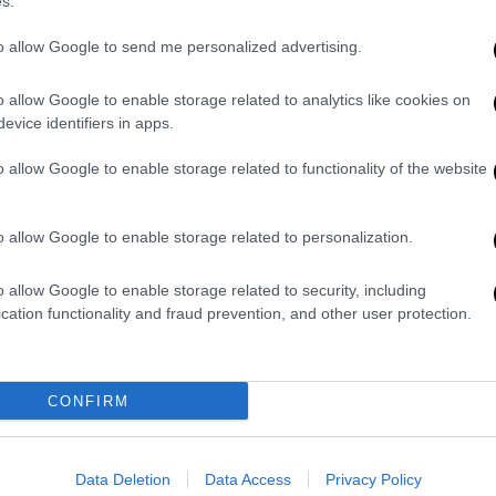
s.
to allow Google to send me personalized advertising.
o allow Google to enable storage related to analytics like cookies on
evice identifiers in apps.
o allow Google to enable storage related to functionality of the website
 lockdown
o allow Google to enable storage related to personalization.
ξη
Δέλτα
, είπε ο καθηγητής, καθώς
o allow Google to enable storage related to security, including
αποδειχθεί. Για τυχόν επιστροφή κάποιων
cation functionality and fraud prevention, and other user protection.
ίπε πως αυτό πιθανότατα εφεξής θα γίνεται
αι
εστίες υπερμετάδοσης
.
CONFIRM
, ο κ. Τσακρής ανέφερε ότι παρατηρείται
ιασμών όχι μόνο στην Ελλάδα, αλλά και
ς ότι η μόνη λύση για ανάσχεση της
Data Deletion
Data Access
Privacy Policy