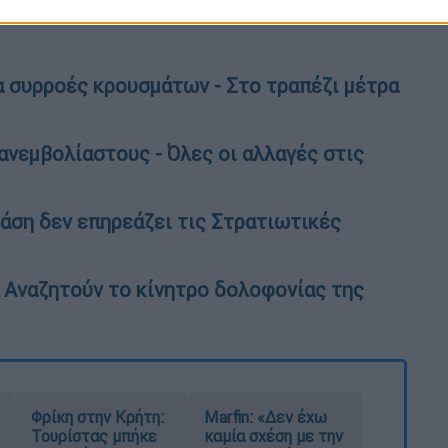
ισσότεροι πολίτες να κάνουν το εμβόλιο.
α συρροές κρουσμάτων - Στο τραπέζι μέτρα
ανεμβολίαστους - Όλες οι αλλαγές στις
Βάση δεν επηρεάζει τις Στρατιωτικές
- Αναζητούν το κίνητρο δολοφονίας της
Φρίκη στην Κρήτη:
Marfin: «Δεν έχω
Τουρίστας μπήκε
καμία σχέση με την