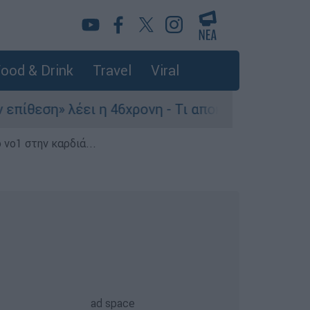
ood & Drink
Travel
Viral
η» λέει η 46χρονη - Τι αποκάλυψε στους αστυνομ
 νο1 στην καρδιά...