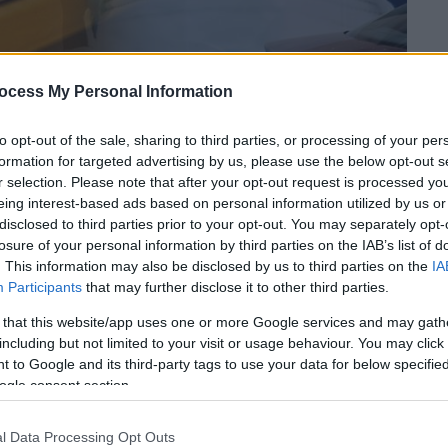
ocess My Personal Information
 το ΕΘΝΟΣ στη Google
to opt-out of the sale, sharing to third parties, or processing of your per
formation for targeted advertising by us, please use the below opt-out s
r selection. Please note that after your opt-out request is processed y
ακρή
ότι ήδη βρισκόμαστε σε τροχιά ενός
eing interest-based ads based on personal information utilized by us or
ορoνοϊού
. Ο καθηγητής Μικροβιολογίας,
disclosed to third parties prior to your opt-out. You may separately opt-
ς επιτροπής των ειδικών του υπουργείου
losure of your personal information by third parties on the IAB’s list of
. This information may also be disclosed by us to third parties on the
IA
ή κατάσταση στη χώρα, επισημαίνοντας ότι
Participants
that may further disclose it to other third parties.
 that this website/app uses one or more Google services and may gath
σακρής
τόνισε πως υπάρχει ένα σημαντικό
including but not limited to your visit or usage behaviour. You may click 
μή όλη την Ευρώπη. Όπως εξήγησε, το
 to Google and its third-party tags to use your data for below specifi
ogle consent section.
φάνιση της μετάλλαξης Δέλτα και τη
 όσο και με το γεγονός πως το
ιικό φορτίο
l Data Processing Opt Outs
περσινό
καλοκαίρι
.