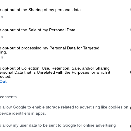
o opt-out of the Sharing of my personal data.
κό φορτίο φέτος το καλοκαίρι
In
ο καλοκαίρι στην Ελλάδα, σημαντικά
o opt-out of the Sale of my Personal Data.
πεσήμανε ο κ. Τσακρής, συμπληρώνοντας ότι
In
υρώπης, όπως στην
Πορτογαλία
και στην
to opt-out of processing my Personal Data for Targeted
ing.
In
o opt-out of Collection, Use, Retention, Sale, and/or Sharing
ersonal Data that Is Unrelated with the Purposes for which it
lected.
Out
consents
o allow Google to enable storage related to advertising like cookies on
evice identifiers in apps.
o allow my user data to be sent to Google for online advertising