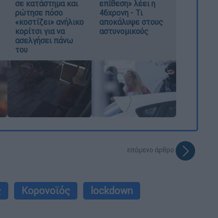
σε κατάστημα και
επίθεση» λέει η
ρώτησε πόσο
46χρονη - Τι
«κοστίζει» ανήλικο
αποκάλυψε στους
κορίτσι για να
αστυνομικούς
ασελγήσει πάνω
του
επόμενο άρθρο
ς
Κορονοϊός
lockdown