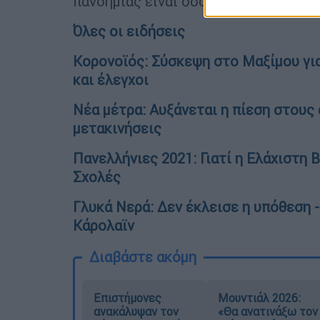
πανδημίας είναι όσο το δυνατόν περ
Όλες οι ειδήσεις
Κορονοϊός: Σύσκεψη στο Μαξίμου γι
και έλεγχοι
Νέα μέτρα: Αυξάνεται η πίεση στους 
μετακινήσεις
Πανελλήνιες 2021: Γιατί η Ελάχιστη 
Σχολές
Γλυκά Νερά: Δεν έκλεισε η υπόθεση 
Κάρολαϊν
Διαβάστε ακόμη
Επιστήμονες
Μουντιάλ 2026:
ανακάλυψαν τον
«Θα ανατινάξω τον