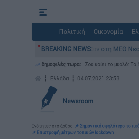
Πολιτική
Οικονομία
Ελ
ς 8 ημερών - Νοσηλευόταν στη ΜΕΘ Νεογνών
BREAKING NEWS:
δημοφιλές τώρα:
Σου καίει το μυαλό: Το 
┋
Ελλάδα
┋
04.07.2021 23:53
Newsroom
Ενότητες στο άρθρο:
📌 Σημαντικά υψηλότερο το ιικ
📌 Επιστροφή μέτρων τοπικών lockdown