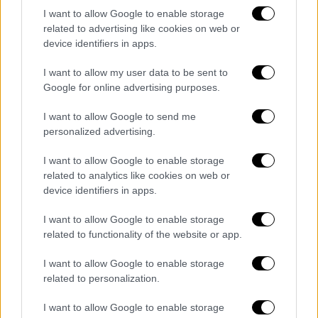
προϋπολογισμός αγγίζει τα 129,2 εκατ.
I want to allow Google to enable storage
ευρώ.
related to advertising like cookies on web or
device identifiers in apps.
Για την αποκατάσταση, συντήρηση
I want to allow my user data to be sent to
και ανάδειξη μνημείων στην
Google for online advertising purposes.
Ακρόπολη
I want to allow Google to send me
Στα 12 πρώτα έργα του Σχεδίου «Ελλάδα
personalized advertising.
2.0», συνολικού προϋπολογισμού 1,42 δισ.
I want to allow Google to enable storage
ευρώ, που χρηματοδοτούνται από το Ταμείο
related to analytics like cookies on web or
Ανάκαμψης, εντάσσονται και οι εργασίες
device identifiers in apps.
αποκατάστασης, συντήρησης και ανάδειξης
μνημείων στην Ακρόπολη. Όπως έγινε
I want to allow Google to enable storage
related to functionality of the website or app.
γνωστό την Πέμπτη με τα τεχνικά δελτία
που ενέκρινε το Υπουργείο Οικονομικών,
I want to allow Google to enable storage
στον
αρχαιολογικό χώρο της Ακρόπολης με
related to personalization.
τα μνημεία παγκόσμιας κληρονομιάς της
I want to allow Google to enable storage
UNESCO και τον υψηλό συμβολισμό,