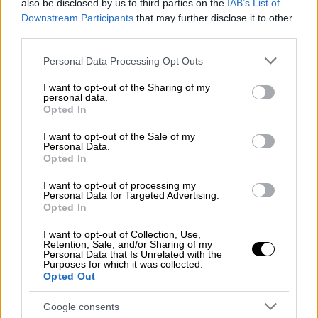
also be disclosed by us to third parties on the
IAB’s List of
έχει αναφέρει ότι «η ολοκλήρωση του
Downstream Participants
that may further disclose it to other
Κτηματολογίου αποτελεί κεντρική
third parties.
κυβερνητική προτεραιότητα. Aποτελεί
Please note that this website/app uses one or more Google
Personal Data Processing Opt Outs
όχι μόνο απαίτηση των πολιτών αλλά και
services and may gather and store information including but
επιτακτική ανάγκη για την ίδια την
not limited to your visit or usage behaviour. You may click to
I want to opt-out of the Sharing of my
personal data.
grant or deny consent to Google and its third-party tags to
αναπτυξιακή προοπτική της χώρας». Ο
Opted In
use your data for below specified purposes in below Google
προϋπολογισμός του έργου φτάνει τα
consent section.
I want to opt-out of the Sale of my
242,4 εκατ. ευρώ
Personal Data.
Opted In
Πρόγραμμα Ψηφιακή Μέριμνα.
Ήδη
τρέχει και παρέχει - με εισοδηματικά και
I want to opt-out of processing my
Personal Data for Targeted Advertising.
κοινωνικά κριτήρια- επιταγή (voucher)
Opted In
αξίας 200 ευρώ για μαθητές,
σπουδαστές και φοιτητές, για την αγορά
I want to opt-out of Collection, Use,
Retention, Sale, and/or Sharing of my
τεχνολογικού εξοπλισμού (tablet, laptop,
Personal Data that Is Unrelated with the
Purposes for which it was collected.
desktop), στηρίζοντας έμπρακτα 325.000
Opted Out
οικογένειες με 560.000 παιδιά και νέους
Google consents
ηλικίας από 4 έως 24 ετών. Ο