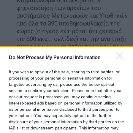
Κτηματολόγιο
που αφορά στην
ψηφιοποίηση των αρχείων του
συστήματος Μεταγραφών και Υποθηκών
από όλα τα 390 υποθηκοφυλακεία της
χώρας (ο όγκος εκτιμάται ότι ξεπερνά
τις 600 εκατ. σελίδες) και την ανάπτυξη
πληροφοριακού συστήματος μέσω του
οποίου τα αρχεία θα είναι προσβάσιμα
Do Not Process My Personal Information
σε όλους τους ενδιαφερόμενους και σε
άλλα συναφή πληροφοριακά συστήματα.
If you wish to opt-out of the sale, sharing to third parties, or
«Πλέον θα βρούμε λύση στο
processing of your personal or sensitive information for
Κτηματολόγιο, σε δυο περίπου χρόνια το
targeted advertising by us, please use the below opt-out
section to confirm your selection. Please note that after your
90% της χώρας θα έχει
opt-out request is processed you may continue seeing
κτηματογραφηθεί» έχει τονίσει ο
interest-based ads based on personal information utilized by
υπουργός Ψηφιακής Διακυβέρνησης,
us or personal information disclosed to third parties prior to
Κυριάκος Πιερρακάκης, ενώ ο
your opt-out. You may separately opt-out of the further
disclosure of your personal information by third parties on the
υφυπουργός για Ειδικά Ψηφιακά Έργα
IAB’s list of downstream participants. This information may
και το Κτηματολόγιο, Γιώργος Στύλιος