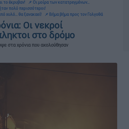
ι το έκρυβαν!
📌 Οι μοίρα των κατατρεγμένων...
 ήταν πολύ περισσότεροι!
πό χυλό... θα ξανακαεί!
📌 Βήμα βήμα προς τον Γολγοθά
όνια: Οι νεκροί
πληκτοι στο δρόμο
υψε στα χρόνια που ακολούθησαν