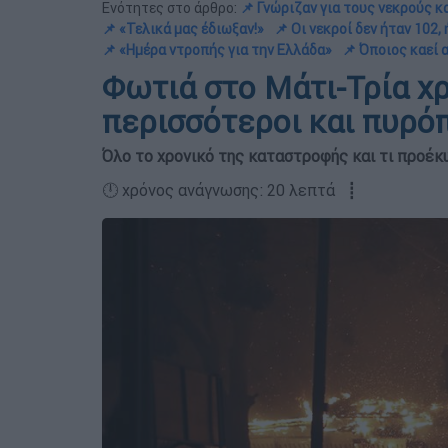
Ενότητες στο άρθρο:
📌 Γνώριζαν για τους νεκρούς κα
📌 «Τελικά μας έδιωξαν!»
📌 Οι νεκροί δεν ήταν 102,
📌 «Ημέρα ντροπής για την Ελλάδα»
📌 Όποιος καεί α
Φωτιά στο Μάτι-Τρία χρ
περισσότεροι και πυρό
Όλο το χρονικό της καταστροφής και τι προέκ
🕛 χρόνος ανάγνωσης: 20 λεπτά ┋