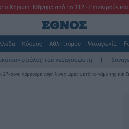
το Κορωπί: Μήνυμα από το 112 - Επιχειρούν και
λλάδα
Κόσμος
Αθλητισμός
Ψυχαγωγία
Fo
όλος του ναυαγοσώστη
Συναγερμός στην Κά
 27χρονη παρέσυρε νύφη λίγες ώρες μετά το γάμο της και ζη