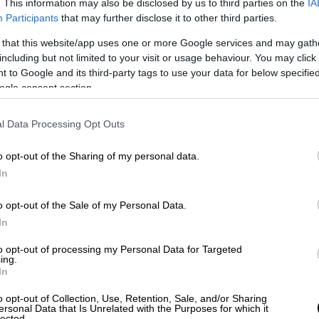
. This information may also be disclosed by us to third parties on the
IA
αι να διαμαρτύρονται ότι «απουσιάζει ο
Participants
that may further disclose it to other third parties.
 that this website/app uses one or more Google services and may gath
ς φωτιάς του Ματιού ήρθε τον Μάιο. Ήταν
including but not limited to your visit or usage behaviour. You may click 
ιτή, Αθ. Μαρνέρη. Τι έλεγε;
 to Google and its third-party tags to use your data for below specifi
ogle consent section.
τώμενη με την αυξημένη ευθύνη των
πίτασης του κινδύνου, στον οποίο
l Data Processing Opt Outs
 περίπτωση πυρκαγιάς σε κατοικημένη
o opt-out of the Sharing of my personal data.
υρίως από την Πυροσβεστική Υπηρεσία και
In
ομία, που προφανώς έχουν ευθύνη, αλλά
ό το γνώριζαν οι αρμόδιοι και παρόλα αυτά
o opt-out of the Sale of my Personal Data.
λουθούσαν αμέτοχοι επί της ουσίας τις
In
 Βουτζά – Μάτι ωσάν τον Ξέρξη, όταν
αμίνας από το χρυσό του θρόνο στο όρος
to opt-out of processing my Personal Data for Targeted
ing.
In
o opt-out of Collection, Use, Retention, Sale, and/or Sharing
ersonal Data that Is Unrelated with the Purposes for which it
lected.