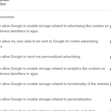
νο και δεν συνεχίζουμε στην ουσία: Οι
Out
ν Ξέρξη, όταν παρακολουθούσε τη ναυμαχία
νο στο όρος Αιγάλεω
»!
consents
o allow Google to enable storage related to advertising like cookies on
νια μετά; Ο Ξέρξης έβαλε τους δούλους του
evice identifiers in apps.
ουρτούνα, τού βύθισε καράβια. Οι άρχοντες
 αδιαφορώντας για τα επακόλουθα...
o allow my user data to be sent to Google for online advertising
s.
και το έκρυβαν!
to allow Google to send me personalized advertising.
ρούς μέχρι τις βραδινές ώρες; Διαβάστε τι
 οι
απομαγνητοφωνημένες συνομιλίες
που
o allow Google to enable storage related to analytics like cookies on
evice identifiers in apps.
ς μετά την κατάσχεση από τον ανακριτή
Αθ.
 από το Ενιαίο Συντονιστικό Κέντρο
o allow Google to enable storage related to functionality of the website
χες συνομιλίες αυτές προκύπτει ξεκάθαρα
τικού μηχανισμού
εκείνες της ώρες, ο
o allow Google to enable storage related to personalization.
ονός ότι οι αρμόδιες υπηρεσίες
γνώριζαν για
 από τη σύσκεψη που έγινε παρουσία του
o allow Google to enable storage related to security, including