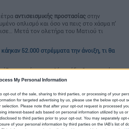
μέτρα
αντισεισμικής προστασίας
στην
υμένο οπλισμό και όσο να πεις στο χάσμα π’
μισε… Μετά τον ολετήρα του Ματιού τι
 κάηκαν 52.000 στρέμματα την άνοιξη, τι θα
ιάζονται, ούτε οι πολίτες έδειξαν μια, πώς
ία
.
ocess My Personal Information
τεί, είναι η αλήθεια, αλλά αδιαφορούν για
to opt-out of the sale, sharing to third parties, or processing of your per
κάτω από ειδικές συνθήκες να προκαλέσουν
formation for targeted advertising by us, please use the below opt-out s
r selection. Please note that after your opt-out request is processed y
eing interest-based ads based on personal information utilized by us or
να πετούν ξερόκλαδα
σε δασικές περιοχές,
disclosed to third parties prior to your opt-out. You may separately opt-
ασικούς δρόμους
, να πετούν σκουπίδια με
losure of your personal information by third parties on the IAB’s list of