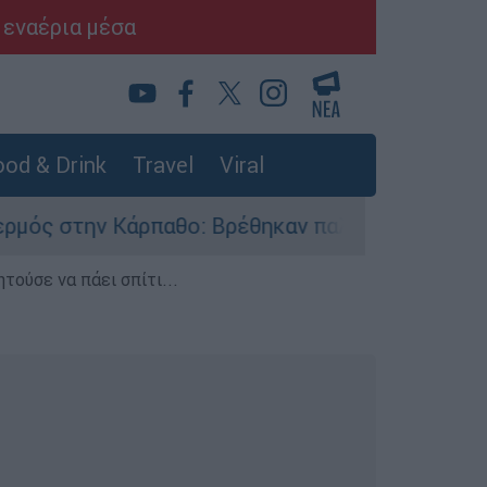
 εναέρια μέσα
od & Drink
Travel
Viral
ρπαθο: Βρέθηκαν παλιά πυρομαχικά στο Αρδάνι 
τούσε να πάει σπίτι...