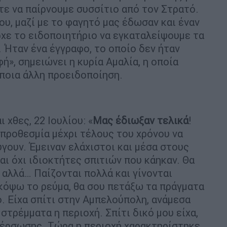
τε να παίρνουμε συσσίτιο από τον Στρατό.
υ, μαζί με το φαγητό μας έδωσαν και έναν
χε το ειδοποιητήριο να εγκαταλείψουμε τα
 Ήταν ένα έγγραφο, το οποίο δεν ήταν
ή», σημειώνει η κυρία Αμαλία, η οποία
άποια άλλη προειδοποίηση.
 χθες, 22 Ιουλίου: «
Μας έδιωξαν τελικά
!
ν προθεσμία μέχρι τέλους του χρόνου να
γουν. Έμειναν ελάχιστοι και μέσα στους
αι όχι ιδιοκτήτες σπιτιών που κάηκαν. Θα
 αλλά… Παίζονται πολλά και γίνονται
 κόψω το ρεύμα, θα σου πετάξω τα πράγματα
ο. Είχα σπίτι στην Αμπελούπολη, ανάμεσα
στρέμματα η περιοχή. Σπίτι δικό μου είχα,
χέρσωσης. Τώρα η περιοχή χαρακτηρίστηκε