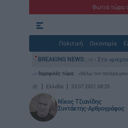
Φωτιά τώρα σ
Πολιτική
Οικονομία
Ε
του 4χρονου στην Πάρο - Στο «μικροσκόπιο» ο ρ
BREAKING NEWS:
δημοφιλές τώρα:
«Θέλω τον πατέρα μου»:
┋
Ελλάδα
┋
23.07.2021 08:25
Νίκος Τζιανίδης
Συντάκτης-Αρθρογράφος