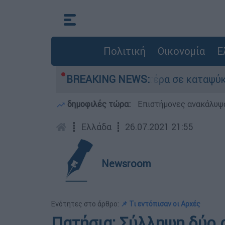
Πολιτική
Οικονομία
Ε
ου είχε τον νεκρό του πατέρα σε καταψύκτη στο
BREAKING NEWS:
δημοφιλές τώρα:
Επιστήμονες ανακάλυψα
┋
Ελλάδα
┋
26.07.2021 21:55
Newsroom
Ενότητες στο άρθρο:
📌 Τι εντόπισαν οι Αρχές
Πατήσια: Σύλληψη δύο 