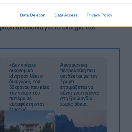
εχόμενο για click away σε ανεμβολίαστους
Data Deletion
Data Access
Privacy Policy
άζει αντίποινα για το άνοιγμα των
«Δεν υπήρχε
Αμερικανική
οικονομικό
πετρελαϊκή που
κίνητρο» λέει ο
συνδέεται με τον
δικηγόρος του
Τραμπ
55χρονου που είχε
ετοιμάζεται να
τον νεκρό του
κάνει γεωτρήσεις
πατέρα σε
στη Γροιλανδία...
καταψύκτη στον
χωρίς άδεια
Μυστρά