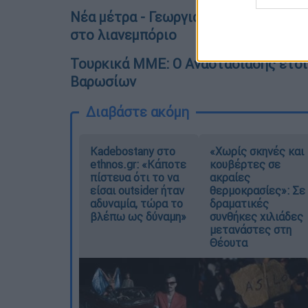
Νέα μέτρα - Γεωργιάδης: Ανοιχτό ενδ
στο λιανεμπόριο
Τουρκικά ΜΜΕ: Ο Αναστασιάδης ετοιμ
Βαρωσίων
Διαβάστε ακόμη
Kadebostany στο
«Χωρίς σκηνές και
ethnos.gr: «Κάποτε
κουβέρτες σε
πίστευα ότι το να
ακραίες
είσαι outsider ήταν
θερμοκρασίες»: Σε
αδυναμία, τώρα το
δραματικές
βλέπω ως δύναμη»
συνθήκες χιλιάδες
μετανάστες στη
Θέουτα