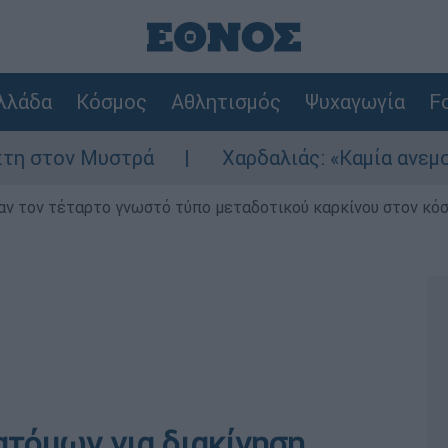
λλάδα
Κόσμος
Αθλητισμός
Ψυχαγωγία
Fo
ν Μυστρά
Χαρδαλιάς: «Καμία ανεμογεννήτρ
ν τον τέταρτο γνωστό τύπο μεταδοτικού καρκίνου στον κό
ατόμων για διακίνηση