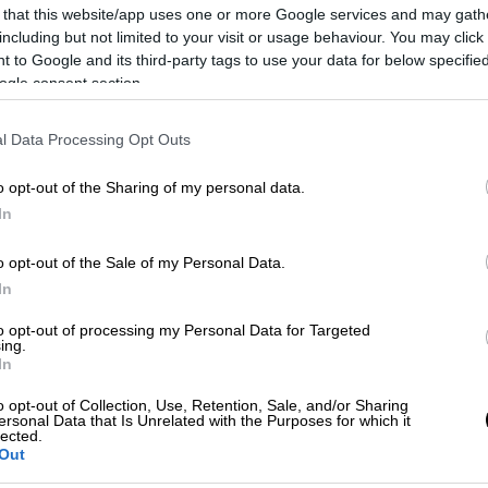
 that this website/app uses one or more Google services and may gath
including but not limited to your visit or usage behaviour. You may click 
 to Google and its third-party tags to use your data for below specifi
ogle consent section.
l Data Processing Opt Outs
o opt-out of the Sharing of my personal data.
In
 το ΕΘΝΟΣ στη Google
o opt-out of the Sale of my Personal Data.
In
συνελήφθησαν
, στο πλαίσιο της αυτόφωρης
νομικούς της Υποδιεύθυνσης Δίωξης
to opt-out of processing my Personal Data for Targeted
ing.
κατηγορούμενοι για κατοχή και διακίνηση
In
o opt-out of Collection, Use, Retention, Sale, and/or Sharing
ersonal Data that Is Unrelated with the Purposes for which it
ορούμενοι συνελήφθησαν να κατέχουν (με
lected.
Out
ποσότητα κοκαΐνης και παρά τη σθεναρή