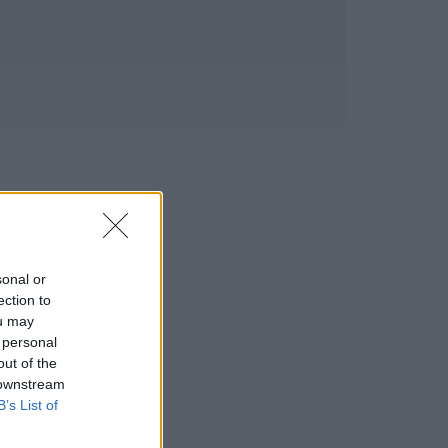
sonal or
ection to
ou may
 personal
out of the
 downstream
B’s List of