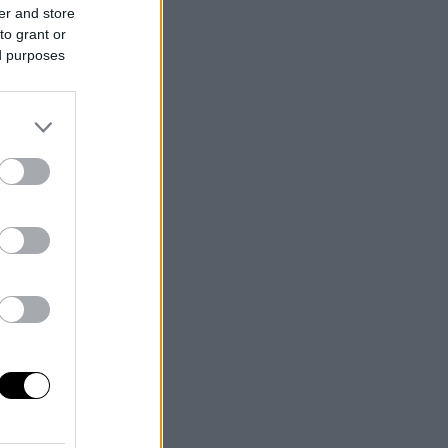
er and store
to grant or
ed purposes