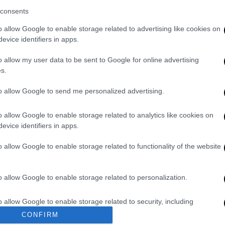
ιήθηκαν και συνελήφθησαν.
consents
o allow Google to enable storage related to advertising like cookies on
evice identifiers in apps.
 1.919 γραμμάρια κοκαΐνης, 19 γραμμάρια
κό ποσό των 1.540 ευρώ, 7 συσκευές κινητής
o allow my user data to be sent to Google for online advertising
ποιούσαν.
s.
ον εισαγγελέα Πλημμελειοδικών Αθηνών.
to allow Google to send me personalized advertising.
o allow Google to enable storage related to analytics like cookies on
evice identifiers in apps.
για τους εργαζόμενους – Το παρασκήνιο
o allow Google to enable storage related to functionality of the website
 για τον καύσωνα - Τους 43 βαθμούς θα
o allow Google to enable storage related to personalization.
ορύφωση του 4ου κύματος – Καμπάνακι από
o allow Google to enable storage related to security, including
cation functionality and fraud prevention, and other user protection.
ατα
CONFIRM