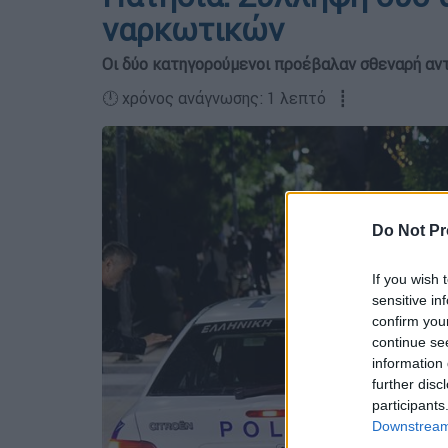
ναρκωτικών
Οι δύο κατηγορούμενοι προέβαλαν σθεναρή αντ
🕛 χρόνος ανάγνωσης: 1 λεπτό ┋
Do Not Pr
If you wish 
sensitive in
confirm you
continue se
information 
further disc
participants
Downstream 