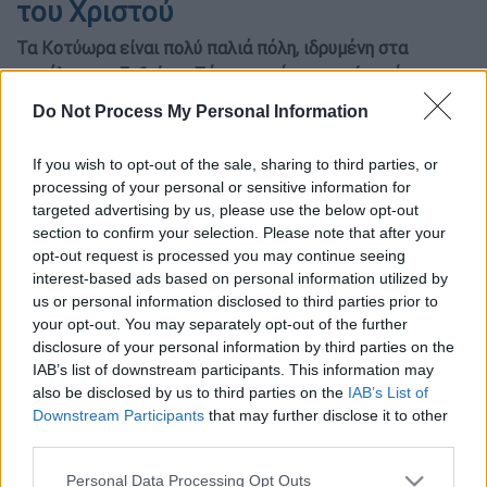
του Χριστού
Τα Κοτύωρα είναι πολύ παλιά πόλη, ιδρυμένη στα
παράλια του Ευξείνου Πόντου από τα αρχαία χρόνια
Do Not Process My Personal Information
If you wish to opt-out of the sale, sharing to third parties, or
processing of your personal or sensitive information for
targeted advertising by us, please use the below opt-out
section to confirm your selection. Please note that after your
opt-out request is processed you may continue seeing
interest-based ads based on personal information utilized by
us or personal information disclosed to third parties prior to
your opt-out. You may separately opt-out of the further
pontosnews
disclosure of your personal information by third parties on the
IAB’s list of downstream participants. This information may
also be disclosed by us to third parties on the
IAB’s List of
Προσθέστε το ΕΘΝΟΣ στη Google
Downstream Participants
that may further disclose it to other
third parties.
Στην Ιλιάδα του Ομήρου αναφέρεται ως
Please note that this website/app uses one or more Google
Personal Data Processing Opt Outs