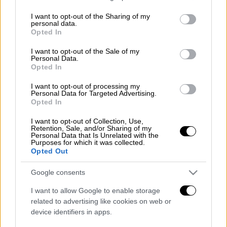
Κύτωρος, ενώ ο Ξενοφώντας τη μνημονεύει
services and may gather and store information including but
not limited to your visit or usage behaviour. You may click to
I want to opt-out of the Sharing of my
στην Κύρου Ανάβασιν, προσθέτοντας ότι τα
personal data.
grant or deny consent to Google and its third-party tags to
Κοτύωρα ήταν αποικία της Σινώπης,
Opted In
use your data for below specified purposes in below Google
απόλυτα εξαρτημένη από τη μητρόπολη κι
consent section.
I want to opt-out of the Sale of my
ότι οι Κοτυωρίτες πλήρωναν φόρο
Personal Data.
Opted In
υποτέλειας στους Σινωπείς, οι οποίοι ήταν
υποχρεωμένοι να αποστέλλουν έναν
I want to opt-out of processing my
Personal Data for Targeted Advertising.
αρμοστή τους στην πόλη και να την
Opted In
προστατεύουν.
I want to opt-out of Collection, Use,
Retention, Sale, and/or Sharing of my
Διαβάστε περισσότερα στο
pontosnews.gr
Personal Data that Is Unrelated with the
Purposes for which it was collected.
Opted Out
Διαβάστε ακόμη
Google consents
Η «μαύρη» καταγραφή των πυρκαγιών: 118
κτίρια κρίθηκαν «κόκκινα» -
I want to allow Google to enable storage
Ολοκληρώθηκαν 325 αυτοψίες στις
πληγείσες περιοχές
related to advertising like cookies on web or
device identifiers in apps.
Η πρώτη δήλωση της οικογένειας της
38χρονης Βρετανίδας που δολοφονήθηκε