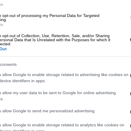
/17-08-2021 εκδηλώθηκαν 50 δασικές
In
βεσης συνδρομή παρέχουν οι δυνάμεις που
χανισμού Πολιτικής Προστασίας, οι
to opt-out of processing my Personal Data for Targeted
ing.
βέστες, υδροφόρες και μηχανήματα έργου
In
o opt-out of Collection, Use, Retention, Sale, and/or Sharing
ersonal Data that Is Unrelated with the Purposes for which it
lected.
Out
ε χαμηλή βλάστηση, στην Λαυρεωτική είναι
εις εντός της περιμέτρου της, ενώ για την
consents
πυρώσεων παραμένουν ισχυρές επίγειες
o allow Google to enable storage related to advertising like cookies on
αγιάς. Περιοδικά επιχείρησαν 8 Ε/Π
evice identifiers in apps.
νιστικό της ΕΛ.ΑΣ., 2 Ε/Π από τη Ρωσία
o allow my user data to be sent to Google for online advertising
ς και 4Α/Φ συμπεριλαμβανομένων των 2 Α/Φ
s.
θελοντές πυροσβέστες, μηχανήματα έργου
to allow Google to send me personalized advertising.
 δασική έκταση στη Δ.Ε. Βιλίων είναι σε
o allow Google to enable storage related to analytics like cookies on
στες συμπεριλαμβανομένων εννέα (9)