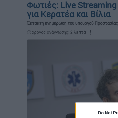
Φωτιές: Live Streamin
για Κερατέα και Βίλια
Έκτακτη ενημέρωση του υπουργού Προστασίας τ
🕛 χρόνος ανάγνωσης: 2 λεπτά ┋
Do Not Pr