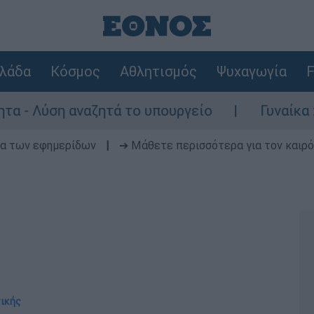
λάδα
Κόσμος
Αθλητισμός
Ψυχαγωγία
F
ση αναζητά το υπουργείο
Γυναίκα χωρίς τ
δα των εφημερίδων
|
➔ Μάθετε περισσότερα για τον καιρό
τικής