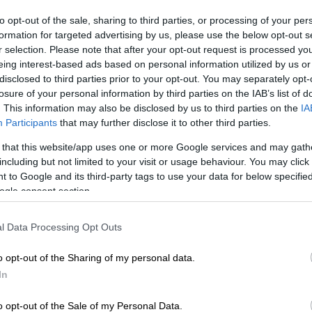
to opt-out of the sale, sharing to third parties, or processing of your per
formation for targeted advertising by us, please use the below opt-out s
r selection. Please note that after your opt-out request is processed y
eing interest-based ads based on personal information utilized by us or
disclosed to third parties prior to your opt-out. You may separately opt-
losure of your personal information by third parties on the IAB’s list of
. This information may also be disclosed by us to third parties on the
IA
Participants
that may further disclose it to other third parties.
 that this website/app uses one or more Google services and may gath
including but not limited to your visit or usage behaviour. You may click 
 το ΕΘΝΟΣ στη Google
 to Google and its third-party tags to use your data for below specifi
ogle consent section.
ε
στις 20:30 το βράδυ της Τρίτης ο
l Data Processing Opt Outs
ιχάλης Χρυσοχοΐδης
για τις
φωτιές
σε
o opt-out of the Sharing of my personal data.
In
στικής
o opt-out of the Sale of my Personal Data.