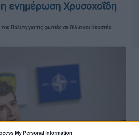
g η ενημέρωση Χρυσοχοΐδη
ου Πολίτη για τις φωτιές σε Βίλια και Κερατέα
ocess My Personal Information