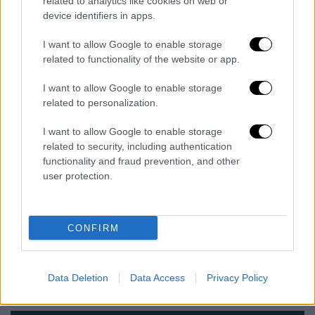
related to analytics like cookies on web or
καταφύγουν σε κτίριο ή σε αυτοκίνητο
device identifiers in apps.
και να μην εγκαταλείπουν τον ασφαλή
I want to allow Google to enable storage
χώρο, παρά μόνο όταν βεβαιωθούν ότι η
related to functionality of the website or app.
καταιγίδα πέρασε. Η χαλαζόπτωση
μπορεί να είναι πολύ επικίνδυνη και για
I want to allow Google to enable storage
related to personalization.
τα ζώα.
Να αποφύγουν τη διέλευση κάτω από
I want to allow Google to enable storage
μεγάλα δέντρα, κάτω από αναρτημένες
related to security, including authentication
πινακίδες και γενικά από περιοχές, όπου
functionality and fraud prevention, and other
user protection.
ελαφρά αντικείμενα (π.χ. γλάστρες,
σπασμένα τζάμια κλπ.) μπορεί να
αποκολληθούν και να πέσουν στο
CONFIRM
έδαφος (π.χ. κάτω από μπαλκόνια).
Να ακολουθούν πιστά τις οδηγίες των
κατά τόπους αρμοδίων φορέων, όπως
Data Deletion
Data Access
Privacy Policy
Τροχαία κλπ.