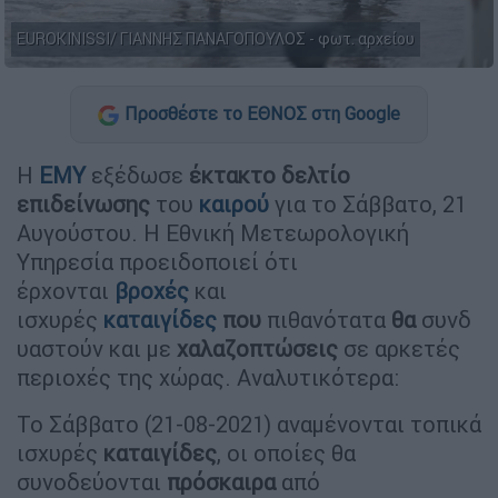
EUROKINISSI/ ΓΙΑΝΝΗΣ ΠΑΝΑΓΟΠΟΥΛΟΣ - φωτ. αρχείου
Προσθέστε το ΕΘΝΟΣ στη Google
Η
ΕΜΥ
εξέδωσε
έκτακτο δελτίο
επιδείνωσης
του
καιρού
για το Σάββατο, 21
Αυγούστου. Η Εθνική Μετεωρολογική
Υπηρεσία προειδοποιεί ότι
έρχονται
βροχές
και
ισχυρές
καταιγίδες
που
πιθανότατα
θα
συνδ
υαστούν και με
χαλαζοπτώσεις
σε αρκετές
περιοχές της χώρας. Αναλυτικότερα:
Το Σάββατο (21-08-2021) αναμένονται τοπικά
ισχυρές
καταιγίδες
, οι οποίες θα
συνοδεύονται
πρόσκαιρα
από