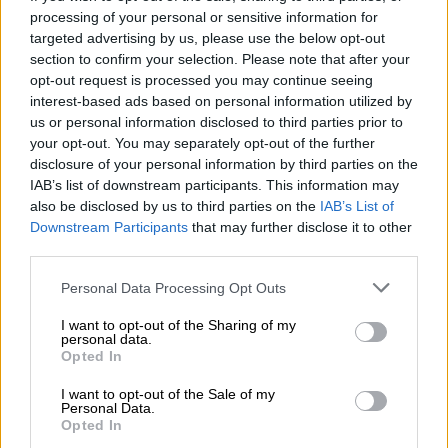
processing of your personal or sensitive information for
targeted advertising by us, please use the below opt-out
section to confirm your selection. Please note that after your
opt-out request is processed you may continue seeing
interest-based ads based on personal information utilized by
us or personal information disclosed to third parties prior to
your opt-out. You may separately opt-out of the further
disclosure of your personal information by third parties on the
IAB’s list of downstream participants. This information may
also be disclosed by us to third parties on the
IAB’s List of
Οδηγίες προς τους πολίτες
Downstream Participants
that may further disclose it to other
third parties.
Ειδικότερα, σε περιοχές όπου
προβλέπεται
Please note that this website/app uses one or more Google
Personal Data Processing Opt Outs
η εκδήλωση έντονων βροχοπτώσεων,
services and may gather and store information including but
not limited to your visit or usage behaviour. You may click to
I want to opt-out of the Sharing of my
καταιγίδων ή θυελλωδών ανέμων
:
personal data.
grant or deny consent to Google and its third-party tags to
Opted In
use your data for below specified purposes in below Google
Να ασφαλίσουν αντικείμενα τα οποία αν
consent section.
παρασυρθούν από τα έντονα καιρικά
I want to opt-out of the Sale of my
Personal Data.
φαινόμενα ενδέχεται να προκαλέσουν
Opted In