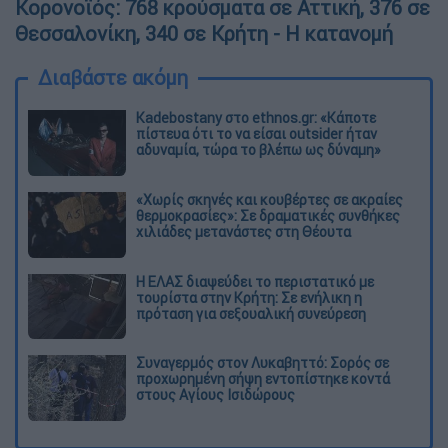
Κορονοϊός: 768 κρούσματα σε Αττική, 376 σε
Θεσσαλονίκη, 340 σε Κρήτη - Η κατανομή
Διαβάστε ακόμη
Kadebostany στο ethnos.gr: «Κάποτε
πίστευα ότι το να είσαι outsider ήταν
αδυναμία, τώρα το βλέπω ως δύναμη»
«Χωρίς σκηνές και κουβέρτες σε ακραίες
θερμοκρασίες»: Σε δραματικές συνθήκες
χιλιάδες μετανάστες στη Θέουτα
Η ΕΛΑΣ διαψεύδει το περιστατικό με
τουρίστα στην Κρήτη: Σε ενήλικη η
πρόταση για σεξουαλική συνεύρεση
Συναγερμός στον Λυκαβηττό: Σορός σε
προχωρημένη σήψη εντοπίστηκε κοντά
στους Αγίους Ισιδώρους