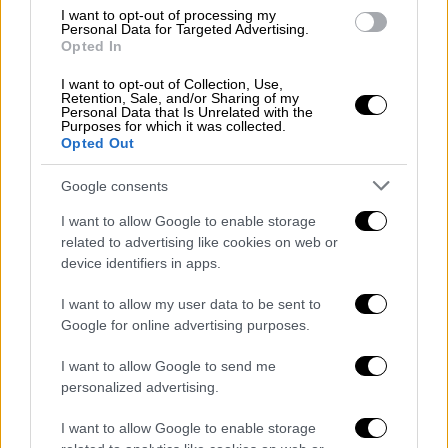
καταστροφές ή τραυματισμούς.
I want to opt-out of processing my
Να βεβαιωθούν ότι τα λούκια και οι
Personal Data for Targeted Advertising.
Opted In
υδρορροές των κατοικιών δεν είναι
φραγμένα και λειτουργούν κανονικά.
I want to opt-out of Collection, Use,
Retention, Sale, and/or Sharing of my
Να αποφεύγουν να διασχίζουν
Personal Data that Is Unrelated with the
Purposes for which it was collected.
χειμάρρους και ρέματα, πεζή ή με όχημα,
Opted Out
κατά τη διάρκεια καταιγίδων και
βροχοπτώσεων, αλλά και για αρκετές
Google consents
ώρες μετά το τέλος της εκδήλωσής
I want to allow Google to enable storage
τους
related to advertising like cookies on web or
Να αποφεύγουν τις εργασίες υπαίθρου
device identifiers in apps.
και δραστηριότητες σε θαλάσσιες και
I want to allow my user data to be sent to
παράκτιες περιοχές κατά τη διάρκεια
Google for online advertising purposes.
εκδήλωσης των έντονων καιρικών
φαινομένων (κίνδυνος από πτώσεις
I want to allow Google to send me
personalized advertising.
κεραυνών).
Να προφυλαχτούν αμέσως κατά τη
I want to allow Google to enable storage
διάρκεια μιας χαλαζόπτωσης. Να