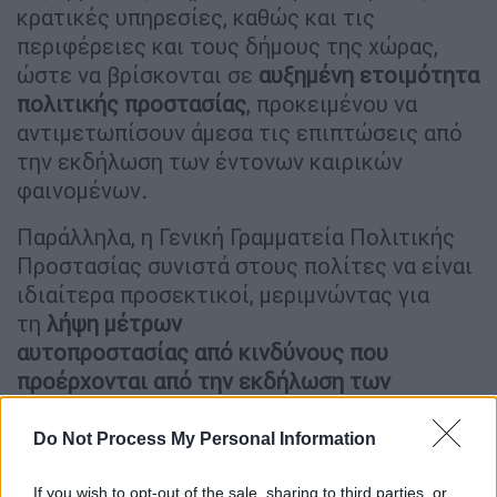
κρατικές υπηρεσίες, καθώς και τις
περιφέρειες και τους δήμους της χώρας,
ώστε να βρίσκονται σε
αυξημένη ετοιμότητα
πολιτικής προστασίας
, προκειμένου να
αντιμετωπίσουν άμεσα τις επιπτώσεις από
την εκδήλωση των έντονων καιρικών
φαινομένων
.
Παράλληλα, η Γενική Γραμματεία Πολιτικής
Προστασίας συνιστά στους πολίτες να είναι
ιδιαίτερα προσεκτικοί, μεριμνώντας για
τη
λήψη μέτρων
αυτοπροστασίας
από
κινδύνους που
προέρχονται από την εκδήλωση των
έντονων καιρικών φαινομένων
.
Do Not Process My Personal Information
If you wish to opt-out of the sale, sharing to third parties, or