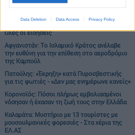
Data Deletion
Data Access
Privacy Policy
Όλες οι ειδήσεις
Αφγανιστάν: Το Ισλαμικό Κράτος ανέλαβε
την ευθύνη για την επίθεση στο αεροδρόμιο
της Καμπούλ
Πατούλης: «Έκρηξη» κατά Πυροσβεστικής
για τις φωτιές - «Δεν μας ενημέρωνε κανείς»
Κορονοϊός: Πόσοι πλήρως εμβολιασμένοι
νόσησαν ή έχασαν τη ζωή τους στην Ελλάδα
Καλαμάτα: Μυστήριο με 13 τουρίστες με
μουσουλμανικές φορεσιές - Στα χέρια της
ΕΛ.ΑΣ