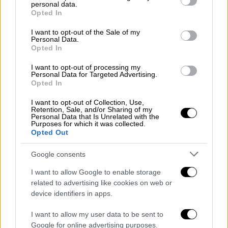
personal data.
grant or deny consent to Google and its third-party tags to
Opted In
use your data for below specified purposes in below Google
consent section.
I want to opt-out of the Sale of my
Personal Data.
Opted In
5362623.jpg
EUROKINISSI / ΘΟΔΩΡΗΣ ΝΙΚΟΛΑΟΥ
I want to opt-out of processing my
Τα σενάρια που ερευνά η αστυνομία
Personal Data for Targeted Advertising.
Opted In
Ο διοικητής φέρεται να αγνοείτο από το
I want to opt-out of Collection, Use,
Retention, Sale, and/or Sharing of my
μεσημέρι της Πέμπτης. Η
αστυνομία
Personal Data that Is Unrelated with the
διερευνά όλα τα ενδεχόμενα για το θάνατό
Purposes for which it was collected.
Opted Out
του, ακόμα και αυτή της
αυτοκτονίας
. Τον
άτυχο διοικητή εντόπισε, σύμφωνα με
Google consents
μαρτυρίες, κάτοικος της περιοχής και
I want to allow Google to enable storage
αμέσως ειδοποίησε την αστυνομία. Την
related to advertising like cookies on web or
υπόθεση έχει αναλάβει το Τμήμα
device identifiers in apps.
Ανθρωποκτονιών.
I want to allow my user data to be sent to
Google for online advertising purposes.