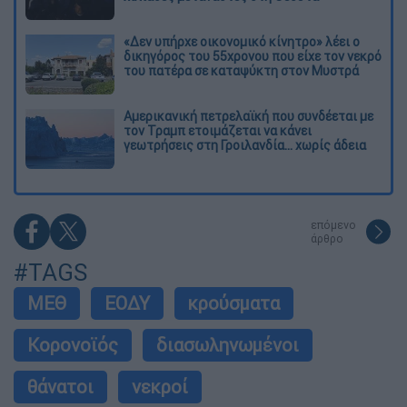
«Δεν υπήρχε οικονομικό κίνητρο» λέει ο
δικηγόρος του 55χρονου που είχε τον νεκρό
του πατέρα σε καταψύκτη στον Μυστρά
Αμερικανική πετρελαϊκή που συνδέεται με
τον Τραμπ ετοιμάζεται να κάνει
γεωτρήσεις στη Γροιλανδία... χωρίς άδεια
επόμενο
άρθρο
#TAGS
ΜΕΘ
ΕΟΔΥ
κρούσματα
Κορονοϊός
διασωληνωμένοι
θάνατοι
νεκροί