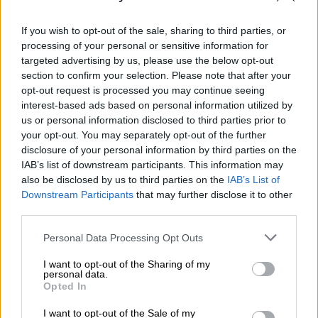
πύλες εισόδου της χώρας.
If you wish to opt-out of the sale, sharing to third parties, or
H γεωγραφική κατανομή των
processing of your personal or sensitive information for
κρουσμάτων:
targeted advertising by us, please use the below opt-out
section to confirm your selection. Please note that after your
Στην
Αττική
καταγράφονται για άλλο ένα
opt-out request is processed you may continue seeing
interest-based ads based on personal information utilized by
24ωρο τα περισσότερα νέα
κρούσματα
us or personal information disclosed to third parties prior to
κορονοϊού
στην Ελλάδα και την Τρίτη 31
your opt-out. You may separately opt-out of the further
Αυγούστου σύμφωνα με την κατανομή των
disclosure of your personal information by third parties on the
κρουσμάτων που ανακοίνωσε ο
ΕΟΔΥ
.
IAB’s list of downstream participants. This information may
also be disclosed by us to third parties on the
IAB’s List of
Συγκεκριμένα από τα συνολικά 3.628
Downstream Participants
that may further disclose it to other
κρούσματα κορονοϊού, στην
Αττική
third parties.
καταγράφονται 901 νέα κρούσματα και 373
Please note that this website/app uses one or more Google
στη
Θεσσαλονίκη
. Άνοδος παρατηρείται και
Personal Data Processing Opt Outs
services and may gather and store information including but
στην Αχαϊα στην οποία καταγράφονται 162
not limited to your visit or usage behaviour. You may click to
I want to opt-out of the Sharing of my
νέα κρούσματα το τελευταίο 24ωρο.
personal data.
grant or deny consent to Google and its third-party tags to
Opted In
use your data for below specified purposes in below Google
ΑΙΤΩΛΟΑΚΑΡΝΑΝΙΑΣ 65
consent section.
I want to opt-out of the Sale of my