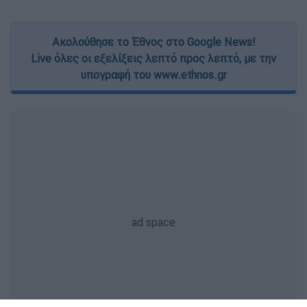
Ακολούθησε το Έθνος στο Google News!
Live όλες οι εξελίξεις λεπτό προς λεπτό, με την
υπογραφή του www.ethnos.gr