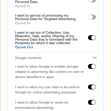
ΑΝΑΤΟΛΙΚΗΣ ΑΤΤΙΚΗΣ 140
Personal Data.
Opted In
ΑΝΔΡΟΥ 1
ΑΡΓΟΛΙΔΑΣ 19
I want to opt-out of processing my
Personal Data for Targeted Advertising.
ΑΡΚΑΔΙΑΣ 17
Opted In
ΑΡΤΑΣ 11
I want to opt-out of Collection, Use,
ΑΧΑΪΑΣ 162
Retention, Sale, and/or Sharing of my
Personal Data that Is Unrelated with the
ΒΟΙΩΤΙΑΣ 47
Purposes for which it was collected.
ΒΟΡΕΙΟΥ ΤΟΜΕΑ ΑΘΗΝΩΝ 118
Opted Out
ΓΡΕΒΕΝΩΝ 5
Google consents
ΔΡΑΜΑΣ 45
ΔΥΤΙΚΗΣ ΑΤΤΙΚΗΣ 47
I want to allow Google to enable storage
related to advertising like cookies on web or
ΔΥΤΙΚΟΥ ΤΟΜΕΑ ΑΘΗΝΩΝ 148
device identifiers in apps.
ΕΒΡΟΥ 65
ΕΥΒΟΙΑΣ 50
I want to allow my user data to be sent to
ΕΥΡΥΤΑΝΙΑΣ 3
Google for online advertising purposes.
ΖΑΚΥΝΘΟΥ 6
I want to allow Google to send me
ΗΛΕΙΑΣ 74
personalized advertising.