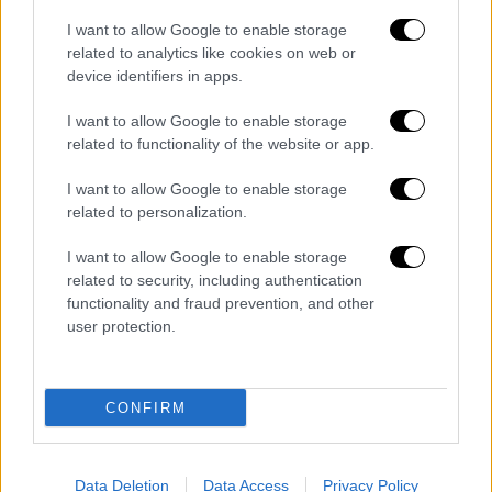
ΗΜΑΘΙΑΣ 51
ΗΡΑΚΛΕΙΟΥ 90
I want to allow Google to enable storage
related to analytics like cookies on web or
ΘΑΣΟΥ 2
device identifiers in apps.
ΘΕΣΠΡΩΤΙΑΣ 13
ΘΕΣΣΑΛΟΝΙΚΗΣ 373
I want to allow Google to enable storage
ΘΗΡΑΣ 20
related to functionality of the website or app.
ΙΘΑΚΗΣ 2
I want to allow Google to enable storage
ΙΚΑΡΙΑΣ 11
related to personalization.
ΙΩΑΝΝΙΝΩΝ 37
ΚΑΒΑΛΑΣ 61
I want to allow Google to enable storage
related to security, including authentication
ΚΑΛΥΜΝΟΥ 17
functionality and fraud prevention, and other
ΚΑΡΔΙΤΣΑΣ 23
user protection.
ΚΑΡΠΑΘΟΥ 3
ΚΑΣΤΟΡΙΑΣ 15
ΚΕΑΣ – ΚΥΘΝΟΥ 1
CONFIRM
ΚΕΝΤΡΙΚΟΥ ΤΟΜΕΑ ΑΘΗΝΩΝ 203
ΚΕΡΚΥΡΑΣ 53
ΚΕΦΑΛΛΗΝΙΑΣ 9
Data Deletion
Data Access
Privacy Policy