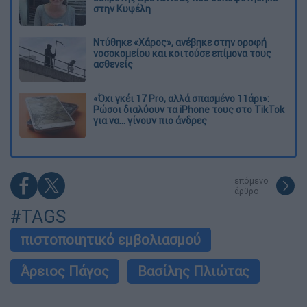
στην Κυψέλη
Ντύθηκε «Χάρος», ανέβηκε στην οροφή
νοσοκομείου και κοιτούσε επίμονα τους
ασθενείς
«Όχι γκέι 17 Pro, αλλά σπασμένο 11άρι»:
Ρώσοι διαλύουν τα iPhone τους στο TikTok
για να... γίνουν πιο άνδρες
επόμενο
άρθρο
#TAGS
πιστοποιητικό εμβολιασμού
Άρειος Πάγος
Βασίλης Πλιώτας