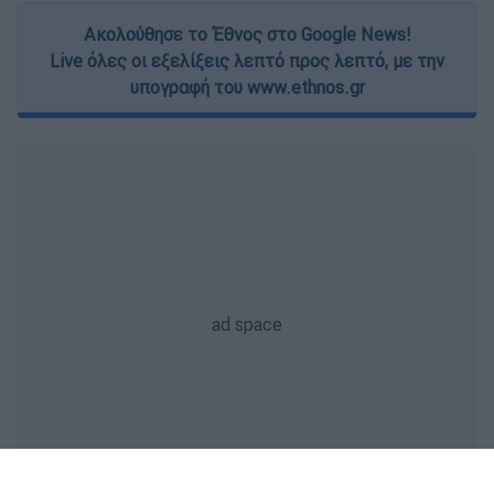
Ακολούθησε το Έθνος στο Google News!
Live όλες οι εξελίξεις λεπτό προς λεπτό, με την
υπογραφή του www.ethnos.gr