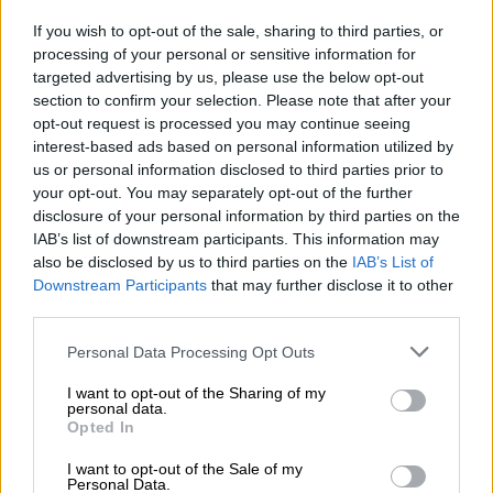
διάδοσης του κορονοϊού COVID-19, και
If you wish to opt-out of the sale, sharing to third parties, or
συνεκτιμώντας την εμφανή και μείζονα
processing of your personal or sensitive information for
ποινική απαξία της προαναφερόμενης
targeted advertising by us, please use the below opt-out
συμπεριφοράς, που στοιχειοθετεί
section to confirm your selection. Please note that after your
(συντρεχουσών και των λοιπών νομίμων
opt-out request is processed you may continue seeing
προϋποθέσεων) τη νομοτυπική μορφή
interest-based ads based on personal information utilized by
us or personal information disclosed to third parties prior to
εγκλημάτων του Ποινικού Κώδικα (βλ. ιδίως
your opt-out. You may separately opt-out of the further
άρθρα 46, 47, 221, 242, 285 ΠΚ)
disclosure of your personal information by third parties on the
επισημαίνουμε την ανάγκη επαγρύπνισης και
IAB’s list of downstream participants. This information may
εγρήγορσης των εισαγγελικών λειτουργών
also be disclosed by us to third parties on the
IAB’s List of
Downstream Participants
that may further disclose it to other
της Χώρας ώστε να παρεμβαίνουν κατά τη
third parties.
λειτουργική αποστολή τους και να
επιλαμβάνονται αμελλητί του ποινικού
Please note that this website/app uses one or more Google
Personal Data Processing Opt Outs
services and may gather and store information including but
μέρους των σχετικών υποθέσεων.
not limited to your visit or usage behaviour. You may click to
I want to opt-out of the Sharing of my
personal data.
grant or deny consent to Google and its third-party tags to
Ειδικότερα, επιβάλλεται η (κατά το άρθρο 37
Opted In
use your data for below specified purposes in below Google
ΚΠΔ αυτεπάγγελτη) ταχεία και σχολαστική
consent section.
I want to opt-out of the Sale of my
διερεύνηση κάθε πληροφορίας σχετιζόμενης
Personal Data.