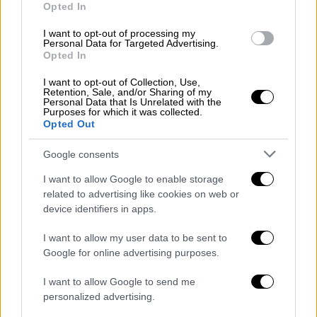
Opted In
με εικονικό εμβολιασμό και η χωρίς
χρονοτριβή κίνηση της ποινικής δίωξης
I want to opt-out of processing my
Personal Data for Targeted Advertising.
κατά των υπαιτίων προσώπων, όταν
Opted In
προκύπτουν επαρκείς ενδείξεις.
I want to opt-out of Collection, Use,
Εντοπισμός μεμονωμένων περιπτώσεων
Retention, Sale, and/or Sharing of my
πρέπει να οδηγεί σε ευρύτερο εξονυχιστικό
Personal Data that Is Unrelated with the
Purposes for which it was collected.
έλεγχο (με την αρωγή των αρμόδιων
Opted Out
λειτουργών των Υπηρεσιών της αντίστοιχης
Google consents
Υγειονομικής Περιφέρειας) για ενδεχόμενη
διακρίβωση μεγαλύτερου αριθμού ψευδών
I want to allow Google to enable storage
βεβαιώσεων εμβολιασμού στο ίδιο
related to advertising like cookies on web or
device identifiers in apps.
Εμβολιαστικό Κέντρο ή λειτουργία
«κυκλώματος» παραγωγής τέτοιων
I want to allow my user data to be sent to
πιστοποιητικών.
Google for online advertising purposes.
Προκειμένου να τηρηθεί η
νομιμότητα
και να
I want to allow Google to send me
προστατευθεί η
υγεία
των πολιτών, χρήσιμη
personalized advertising.