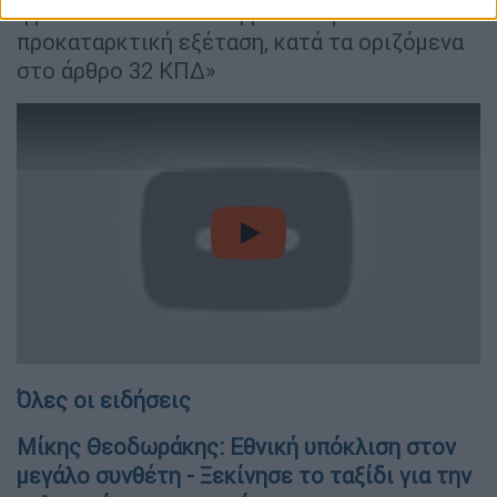
ή με κάποιον Αντεισαγγελέα Εφετών
προκαταρκτική εξέταση, κατά τα οριζόμενα
στο άρθρο 32 ΚΠΔ»
video
Όλες οι ειδήσεις
Μίκης Θεοδωράκης: Εθνική υπόκλιση στον
μεγάλο συνθέτη - Ξεκίνησε το ταξίδι για την