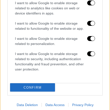
θα ήταν και η οιονεί
προληπτική εισαγγελική
I want to allow Google to enable storage
δράση
με την (άτυπη) επιτόπια μετάβαση του
related to analytics like cookies on web or
Εισαγγελέα ή του εντεταλμένου
device identifiers in apps.
Αντεισαγγελέα Πρωτοδικών στο
I want to allow Google to enable storage
Εμβολιαστικό Κέντρο της περιφέρειάς του
related to functionality of the website or app.
για να ενημερωθεί και να γνωρίζει εκ των
προτέρων τα συναφή με τον τρόπο και τα
I want to allow Google to enable storage
related to personalization.
στάδια της διαδικασίας καταχώρισης των
εμβολιασμών, τις εγγυήσεις αξιοπιστίας του
I want to allow Google to enable storage
συστήματος και τις ασφαλιστικές δικλείδες
related to security, including authentication
που αποθαρρύνουν τους επίδοξους δράστες
functionality and fraud prevention, and other
user protection.
ύποπτων ενεργειών.
Οι Εισαγγελείς Εφετών παρακαλούνται να
εποπτεύουν συντονιστικά το εν λόγω έργο
CONFIRM
των Εισαγγελέων Πρωτοδικών και σε
περίπτωση υπόθεσης μείζονος βαρύτητας,
Data Deletion
Data Access
Privacy Policy
κατά την κρίση τους, να ενεργούν προσωπικά