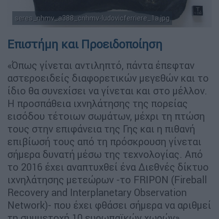
seres_nhmv_a388_cnhmv-ludovicferriere_1a.jpg
(Copyright: ΑΠΕ-ΜΠΕ)
Επιστήμη και Προειδοποίηση
«Όπως γίνεται αντιληπτό, πάντα έπεφταν
αστεροειδείς διαφορετικών μεγεθών και το
ίδιο θα συνεχίσει να γίνεται και στο μέλλον.
Η προσπάθεια ιχνηλάτησης της πορείας
εισόδου τέτοιων σωμάτων, μέχρι τη πτώση
τους στην επιφάνεια της Γης και η πιθανή
επιβίωσή τους από τη πρόσκρουση γίνεται
σήμερα δυνατή μέσω της τεχνολογίας. Από
το 2016 έχει αναπτυχθεί ένα Διεθνές δίκτυο
ιχνηλάτησης μετεώρων -το FRIPON (Fireball
Recovery and Interplanetary Observation
Network)- που έχει φθάσει σήμερα να αριθμεί
τη συμμετοχή 10 ευρωπαϊκών χωρών»,