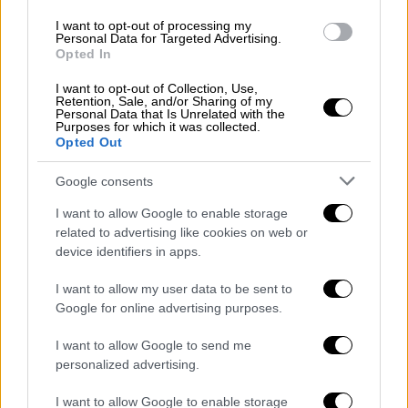
διαμέτρου 17 μέτρων εισήλθε στην
I want to opt-out of processing my
ατμόσφαιρα της Γης με την απίστευτη
Personal Data for Targeted Advertising.
Opted In
ταχύτητα των περίπου 20 χιλιομέτρων ανά
δευτερόλεπτο» απαντά ο κ.Μπαζιώτης.
I want to opt-out of Collection, Use,
Retention, Sale, and/or Sharing of my
Personal Data that Is Unrelated with the
Ο Έλληνας επιστήμονας εξηγεί πως στο
Purposes for which it was collected.
Opted Out
συγκεκριμένο περιστατικό της Ρωσίας, το
βραχώδες σώμα από το διάστημα, άρχισε να
Google consents
«σπάει» σε κομμάτια σε ύψος 19 έως 24
I want to allow Google to enable storage
χιλιομέτρων, και κατέπεσε βόρεια της
related to advertising like cookies on web or
περιοχής Τσελιάμπινσκ και η ενέργεια που
device identifiers in apps.
συνόδεψε την πτώση του ήταν υψηλότατη.
«Το μεγαλύτερο από τα κομμάτια που
I want to allow my user data to be sent to
Google for online advertising purposes.
ανακτήθηκαν είχε βάρος λίγο μεγαλύτερο
από 650 κιλά (!) και ανασύρθηκε από τη λίμνη
I want to allow Google to send me
Cebarkul. Η συνολική ενέργεια που
personalized advertising.
απορροφήθηκε από την ατμόσφαιρα κατά την
I want to allow Google to enable storage