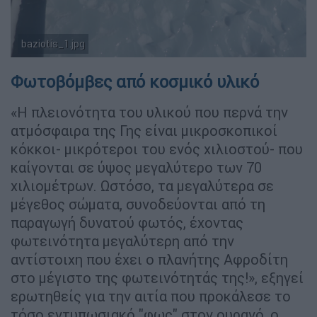
baziotis_1.jpg
(Copyright: ΑΠΕ-ΜΠΕ)
Φωτοβόμβες από κοσμικό υλικό
«Η πλειονότητα του υλικού που περνά την
ατμόσφαιρα της Γης είναι μικροσκοπικοί
κόκκοι- μικρότεροι του ενός χιλιοστού- που
καίγονται σε ύψος μεγαλύτερο των 70
χιλιομέτρων. Ωστόσο, τα μεγαλύτερα σε
μέγεθος σώματα, συνοδεύονται από τη
παραγωγή δυνατού φωτός, έχοντας
φωτεινότητα μεγαλύτερη από την
αντίστοιχη που έχει ο πλανήτης Αφροδίτη
στο μέγιστο της φωτεινότητάς της!», εξηγεί
ερωτηθείς για την αιτία που προκάλεσε το
τόσο εντυπωσιακό "φως" στον ουρανό, ο