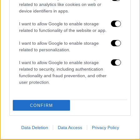
είσοδο του μετεώρου, ισοδυναμούσε με
related to analytics like cookies on web or
περίπου 470 κιλοτόνους ΤΝΤ, όντας κατά
device identifiers in apps.
μέσο όρο 30 φορές μεγαλύτερη από εκείνη
I want to allow Google to enable storage
που εκλύθηκε κατά την έκρηξη της ατομικής
related to functionality of the website or app.
βόμβας στη Χιροσίμα! Το κρίσιμο σε αυτό το
γεγονός μάλιστα ήταν ότι τον αστεροειδή
I want to allow Google to enable storage
αυτό δεν τον «είδαμε». Πριν μπει στην
related to personalization.
ατμόσφαιρα της Γης, «κινούνταν στη σκιά»
I want to allow Google to enable storage
ενός άλλου αστεροειδούς, του 2012 DA14,
related to security, including authentication
και δεν ήταν γνωστός στους επιστήμονες»
functionality and fraud prevention, and other
τονίζει ο κ.Μπαζιώτης.
user protection.
Σε ό,τι αφορά δε την Ελλάδα, εξηγεί πως
υπάρχει μόνο μία περίπτωση
CONFIRM
επιβεβαιωμένης ανάκτησης μετεωρίτη, τον
Ιούνιο 1818, στη περιοχή των Σερρών. Το
δείγμα αυτό, που ονομάστηκε Seres,
Data Deletion
Data Access
Privacy Policy
εκτίθεται στο μουσείο Φυσικής Ιστορίας της