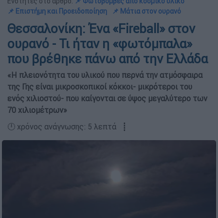
Ενότητες στο άρθρο:
📌 Φωτοβόμβες από κοσμικό υλικό
📌 Επιστήμη και Προειδοποίηση
📌 Μάτια στον ουρανό
Θεσσαλονίκη: Ένα «Fireball» στον
ουρανό - Τι ήταν η «φωτόμπαλα»
που βρέθηκε πάνω από την Ελλάδα
«Η πλειονότητα του υλικού που περνά την ατμόσφαιρα
της Γης είναι μικροσκοπικοί κόκκοι- μικρότεροι του
ενός χιλιοστού- που καίγονται σε ύψος μεγαλύτερο των
70 χιλιομέτρων»
🕛 χρόνος ανάγνωσης: 5 λεπτά ┋