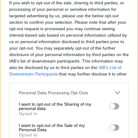
If you wish to opt-out of the sale, sharing to third parties, or
myHealth app: Πάνω από 300 πολίτες σε μια
processing of your personal or sensitive information for
μέρα με ένα κλικ έλαβαν ιατρικές
targeted advertising by us, please use the below opt-out
βεβαιώσεις
section to confirm your selection. Please note that after your
myHealth app: Πάνω από 300 πολίτες σε μια
opt-out request is processed you may continue seeing
interest-based ads based on personal information utilized by
μέρα με ένα κλικ έλαβαν ιατρικές
us or personal information disclosed to third parties prior to
βεβαιώσεις
your opt-out. You may separately opt-out of the further
disclosure of your personal information by third parties on the
Πόσο συχνά συμβαίνει κάτι τέτοιο; Είναι μια
IAB’s list of downstream participants. This information may
συγκυρία που μπορεί να προκαλέσει
also be disclosed by us to third parties on the
IAB’s List of
ανησυχία; «Αντίστοιχα γεγονότα έχουν
Downstream Participants
that may further disclose it to other
third parties.
εμφανιστεί στο παρελθόν σε διάφορες
περιοχές του πλανήτη μας. Αξιοσημείωτο
Please note that this website/app uses one or more Google
Personal Data Processing Opt Outs
είναι αυτό που συνδέεται με τον
services and may gather and store information including but
not limited to your visit or usage behaviour. You may click to
I want to opt-out of the Sharing of my
τραυματισμό περισσότερων των 1.000
personal data.
grant or deny consent to Google and its third-party tags to
ανθρώπων, κι έλαβε χώρα στη Ρωσία, στις 15
Opted In
use your data for below specified purposes in below Google
Φεβρουαρίου 2013.
consent section.
I want to opt-out of the Sale of my
Personal Data.
Τότε, ένας μικρός αστεροειδής εκτιμώμενης
Opted In