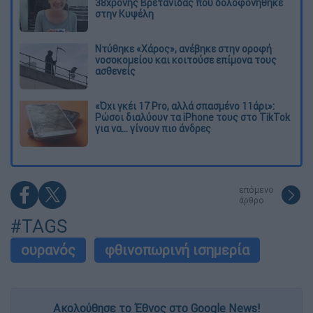
38χρονης Βρετανίδας που δολοφονήθηκε
στην Κυψέλη
Ντύθηκε «Χάρος», ανέβηκε στην οροφή
νοσοκομείου και κοιτούσε επίμονα τους
ασθενείς
«Όχι γκέι 17 Pro, αλλά σπασμένο 11άρι»:
Ρώσοι διαλύουν τα iPhone τους στο TikTok
για να... γίνουν πιο άνδρες
επόμενο
άρθρο
#TAGS
ουρανός
φθινοπωρινή ισημερία
Ακολούθησε το Έθνος στο Google News!