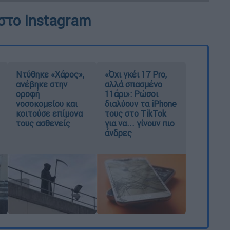
στο Instagram
Ντύθηκε «Χάρος»,
«Όχι γκέι 17 Pro,
ανέβηκε στην
αλλά σπασμένο
οροφή
11άρι»: Ρώσοι
νοσοκομείου και
διαλύουν τα iPhone
κοιτούσε επίμονα
τους στο TikTok
τους ασθενείς
για να... γίνουν πιο
άνδρες