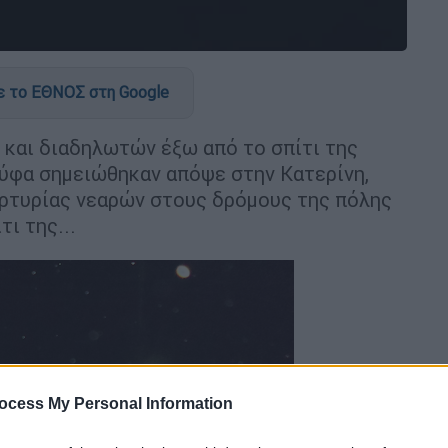
 το ΕΘΝΟΣ στη Google
και διαδηλωτών έξω από το σπίτι της
ύφα σημειώθηκαν απόψε στην Κατερίνη,
ρτυρίας νεαρών στους δρόμους της πόλης
τι της...
ocess My Personal Information