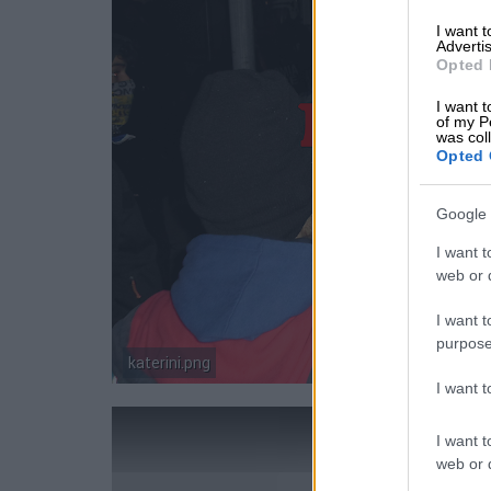
I want 
Advertis
Opted 
I want t
of my P
was col
Opted 
Google 
I want t
web or d
I want t
purpose
katerini.png
I want 
I want t
web or d