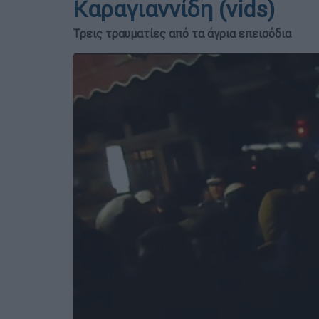
Καραγιαννίδη (vids)
Τρεις τραυματίες από τα άγρια επεισόδια