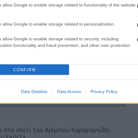
o allow Google to enable storage related to functionality of the website
o allow Google to enable storage related to personalization.
o allow Google to enable storage related to security, including
video
cation functionality and fraud prevention, and other user protection.
CONFIRM
Data Deletion
Data Access
Privacy Policy
ι στο σπίτι του Χρήστου Καραγιαννίδη -
ον ΣΥΡΙΖΑ.