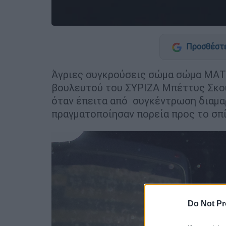
Προσθέστε
Άγριες συγκρούσεις σώμα σώμα ΜΑΤ 
βουλευτού του ΣΥΡΙΖΑ Μπέττυς Σκο
όταν έπειτα από συγκέντρωση διαμα
πραγματοποίησαν πορεία προς το σπί
Do Not Pr