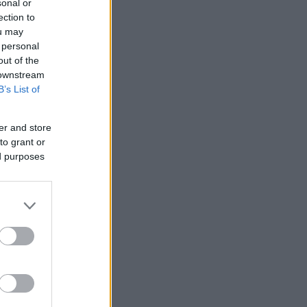
sonal or
ection to
ou may
 personal
out of the
 downstream
B’s List of
er and store
to grant or
ed purposes