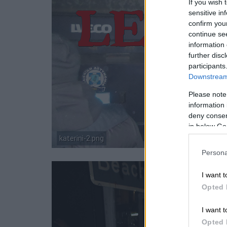
If you wish 
sensitive in
confirm you
continue se
information 
further disc
participants
Downstream 
Please note
information 
deny consent
in below Go
katerini-2.png
Persona
I want t
Opted 
I want t
Opted 