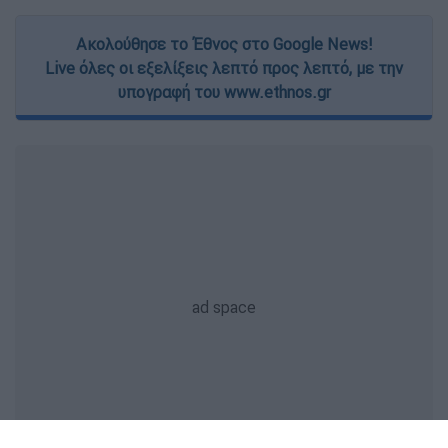
Ακολούθησε το Έθνος στο Google News!
Live όλες οι εξελίξεις λεπτό προς λεπτό, με την
υπογραφή του www.ethnos.gr