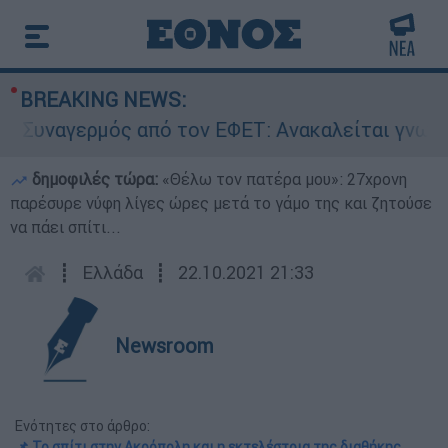
BREAKING NEWS:
ναγερμός από τον ΕΦΕΤ: Ανακαλείται γνωστή μα
δημοφιλές τώρα:
«Θέλω τον πατέρα μου»: 27χρονη
παρέσυρε νύφη λίγες ώρες μετά το γάμο της και ζητούσε
να πάει σπίτι...
┋
Ελλάδα
┋
22.10.2021 21:33
Newsroom
Ενότητες στο άρθρο:
📌 Το σπίτι στην Ακρόπολη και η εκτελέστρια της διαθήκης