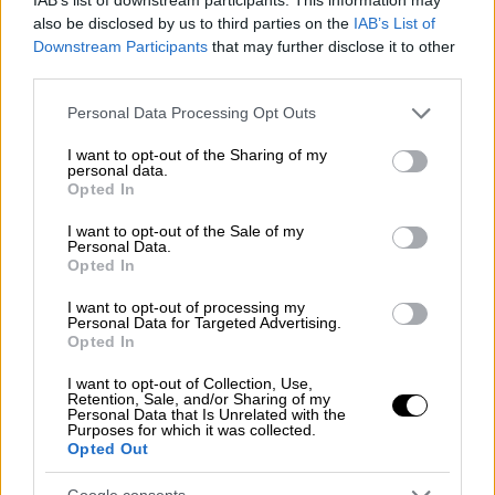
εκτελέστρια της διαθήκης
also be disclosed by us to third parties on the
IAB’s List of
Downstream Participants
that may further disclose it to other
Στις πολυσέλιδες 5 συνολικά διαθήκες του
third parties.
ο μεγάλος μουσικοσυνθέτης ζητεί το
Please note that this website/app uses one or more Google
Personal Data Processing Opt Outs
διώροφο σπίτι του με την εμβληματική θέα
services and may gather and store information including but
στην Ακρόπολη να γίνει μουσείο, το οποίο θα
not limited to your visit or usage behaviour. You may click to
I want to opt-out of the Sharing of my
personal data.
διαχειρίζεται το κράτος. Ακριβώς το ίδιο
grant or deny consent to Google and its third-party tags to
Opted In
επιθυμεί και για όλα τα αντικείμενα που
use your data for below specified purposes in below Google
consent section.
βρίσκονται εντός σπιτιού.
I want to opt-out of the Sale of my
Personal Data.
Opted In
Ως γραμματέα και εκτελέστρια της διαθήκης
του ο Μίκης Θεοδωράκης όρισε τη
I want to opt-out of processing my
Personal Data for Targeted Advertising.
γραμματέα του από το 1998 και στενή του
Opted In
συνεργάτιδα Ρένα Παρμενίδου. Αν αυτό δεν
I want to opt-out of Collection, Use,
είναι δυνατό, ο Μίκης Θεοδωράκης ορίζει
Retention, Sale, and/or Sharing of my
Personal Data that Is Unrelated with the
ξεκάθαρα σε ποιον θα μεταβιβαστούν τα
Purposes for which it was collected.
προσωπικά του αντικείμενα και το αρχείο
Opted Out
του.