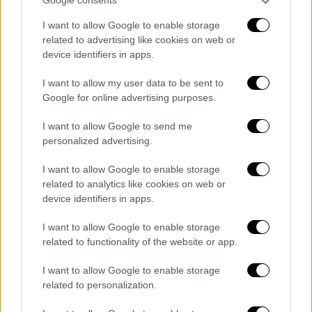
Google consents
Κληροδόχοι και όχι κληρονόμοι τα
I want to allow Google to enable storage
παιδιά του - Αυστηροί όροι για τους
related to advertising like cookies on web or
device identifiers in apps.
δικαιούχους
I want to allow my user data to be sent to
Σύμφωνα με τον Alpha, ιδιαίτερα αυστηροί
Google for online advertising purposes.
είναι οι όροι που έχει βάλει στις διαθήκες
του ο Μίκης Θεοδωράκης για τους
I want to allow Google to send me
personalized advertising.
κληροδόχους και όχι κληρονόμους του.
Όποιος αμφισβητήσει επιθυμία ή εντολή του
I want to allow Google to enable storage
Μίκη Θεοδωράκη αυτόματα χάνει κάθε
related to analytics like cookies on web or
δικαίωμα πάνω στη διαθήκη και όπως
device identifiers in apps.
σημειώνει ο μουσικοσυνθέτης θα πρέπει να
I want to allow Google to enable storage
περιοριστεί σε όσα πήρε όταν εκείνος
related to functionality of the website or app.
βρισκόταν εν ζωή.
I want to allow Google to enable storage
Όπως σημειώνει στην πρώτη του διαθήκη
related to personalization.
που συντάχθηκε στις 28 Ιουνίου του 2017 «ο