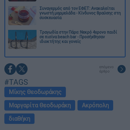
Συναγερμός από τον ΕΦΕΤ: Ανακαλείται
γνωστή μαρμελάδα - Κίνδυνος θραύσης στη
συσκευασία
Τραγωδία στην Πάρο: Νεκρό 4χρονο παιδί
σε πισίνα beach bar - Προσήχθησαν
ιδιοκτήτης και γονείς
επόμενο
άρθρο
#TAGS
Μίκης Θεοδωράκης
Μαργαρίτα Θεοδωράκη
Ακρόπολη
διαθήκη