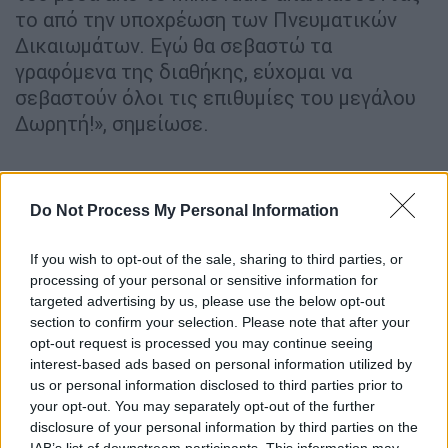
το από την υποχρέωση των Πνευματικών
Δικαιωμάτων. Εγώ θα σεβαστώ τα
γραφόμενα της διαθήκης, εύχομαι να
σεβαστούν όλοι τις επιθυμίες του μεγάλου
Δωρητή!», σημείωσε.
Do Not Process My Personal Information
If you wish to opt-out of the sale, sharing to third parties, or
processing of your personal or sensitive information for
targeted advertising by us, please use the below opt-out
section to confirm your selection. Please note that after your
opt-out request is processed you may continue seeing
interest-based ads based on personal information utilized by
us or personal information disclosed to third parties prior to
your opt-out. You may separately opt-out of the further
Το σπίτι στην Ακρόπολη και η
disclosure of your personal information by third parties on the
IAB’s list of downstream participants. This information may