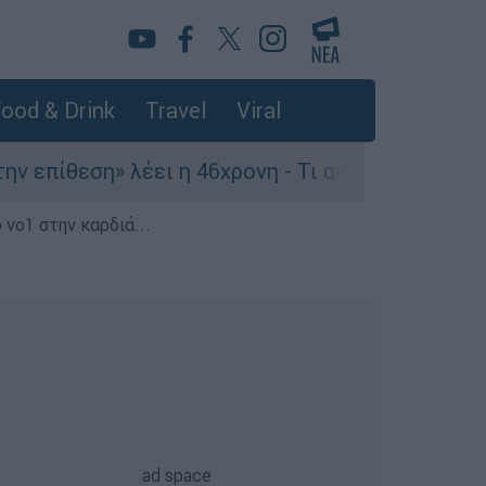
ood & Drink
Travel
Viral
πίθεση» λέει η 46χρονη - Τι αποκάλυψε στους ασ
 νο1 στην καρδιά...