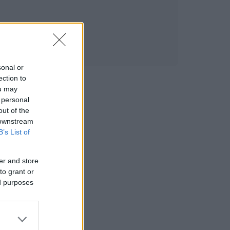
sonal or
ection to
ou may
 personal
out of the
 downstream
B’s List of
er and store
to grant or
ed purposes