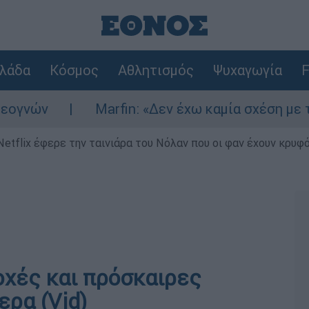
λάδα
Κόσμος
Αθλητισμός
Ψυχαγωγία
F
ών
Marfin: «Δεν έχω καμία σχέση με την ε
Netflix έφερε την ταινιάρα του Νόλαν που οι φαν έχουν κρυφό
οχές και πρόσκαιρες
ερα (Vid)