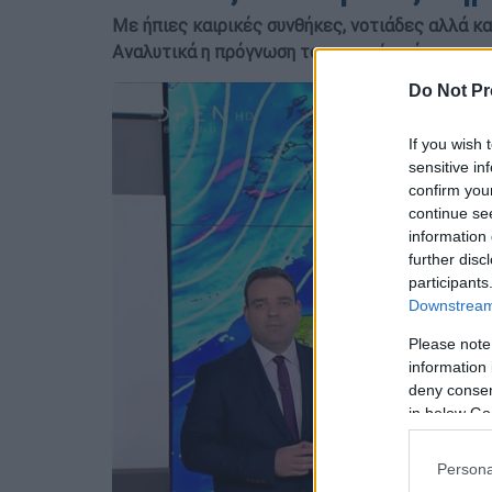
Με ήπιες καιρικές συνθήκες, νοτιάδες αλλά κα
Αναλυτικά η πρόγνωση του καιρού από τον μ
Do Not Pr
If you wish 
sensitive in
confirm you
continue se
information 
further disc
participants
Downstream 
Please note
information 
deny consent
in below Go
Persona