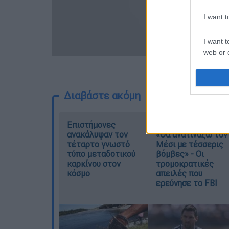
I want 
I want t
web or d
I want t
or app.
Διαβάστε ακόμη
I want t
Επιστήμονες
Μουντιάλ 2026:
I want t
ανακάλυψαν τον
«Θα ανατινάξω τον
authenti
τέταρτο γνωστό
Μέσι με τέσσερις
τύπο μεταδοτικού
βόμβες» - Οι
καρκίνου στον
τρομοκρατικές
κόσμο
απειλές που
ερεύνησε το FBI