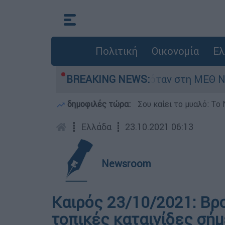
Πολιτική
Οικονομία
Ελ
βρέφος 8 ημερών - Νοσηλευόταν στη ΜΕΘ Νεογν
BREAKING NEWS:
δημοφιλές τώρα:
Σου καίει το μυαλό: Το 
┋
Ελλάδα
┋
23.10.2021 06:13
Newsroom
Καιρός 23/10/2021: Βρ
τοπικές καταιγίδες σήμ