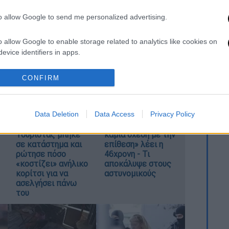
to allow Google to send me personalized advertising.
o allow Google to enable storage related to analytics like cookies on
evice identifiers in apps.
o allow Google to enable storage related to functionality of the website
CONFIRM
o allow Google to enable storage related to personalization.
Data Deletion
Data Access
Privacy Policy
Φρίκη στην Κρήτη:
Marfin: «Δεν έχω
o allow Google to enable storage related to security, including
Τουρίστας μπήκε
καμία σχέση με την
cation functionality and fraud prevention, and other user protection.
σε κατάστημα και
επίθεση» λέει η
ρώτησε πόσο
46χρονη - Τι
«κοστίζει» ανήλικο
αποκάλυψε στους
κορίτσι για να
αστυνομικούς
ασελγήσει πάνω
του