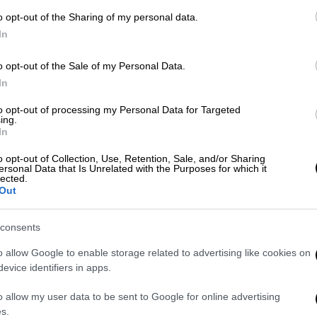
o opt-out of the Sharing of my personal data.
In
 το ΕΘΝΟΣ στη Google
o opt-out of the Sale of my Personal Data.
In
to opt-out of processing my Personal Data for Targeted
ing.
In
o opt-out of Collection, Use, Retention, Sale, and/or Sharing
ersonal Data that Is Unrelated with the Purposes for which it
lected.
Out
consents
video
o allow Google to enable storage related to advertising like cookies on
evice identifiers in apps.
o allow my user data to be sent to Google for online advertising
s.