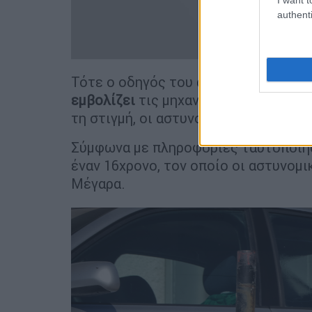
authenti
Τότε ο οδηγός του αυτοκινήτου απο
εμβολίζει
τις μηχανές τραυματίζοντ
τη στιγμή, οι αστυνομικοί άνοιξαν πυ
Σύμφωνα με πληροφορίες ταυτοποιήθη
έναν 16χρονο, τον οποίο οι αστυνομι
Μέγαρα.