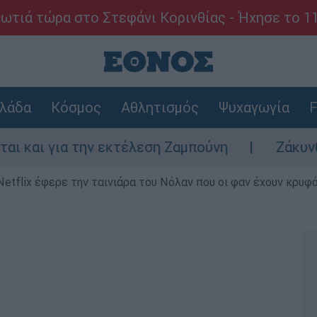
ωτιά τώρα στο Στεφάνι Κορινθίας - Ήχησε το 1
λάδα
Κόσμος
Αθλητισμός
Ψυχαγωγία
F
ην εκτέλεση Ζαμπούνη
Ζάκυνθος: Τι απαντ
Netflix έφερε την ταινιάρα του Νόλαν που οι φαν έχουν κρυφό