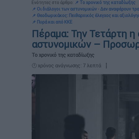
Ενότητες στο άρθρο:
📌 Το χρονικό της καταδίωξης
📌 Οι διάλογοι των αστυνομικών - Δεν αναφέρουν τ
📌 Θεοδωρικάκος: Πειθαρχικός έλεγχος και αξιολόγ
📌 Πυρά και από ΚΚΕ
Πέραμα: Την Τετάρτη η
αστυνομικών – Προσωρ
Το χρονικό της καταδίωξης
🕛 χρόνος ανάγνωσης: 7 λεπτά ┋