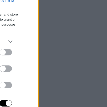
B’s List of
er and store
to grant or
ed purposes