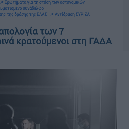
📌 Ερωτήματα για τη στάση των αστυνομικών
ραυματισμένο συνάδελφο
ησης της δράσης της ΕΛΑΣ
📌 Αντίδραση ΣΥΡΙΖΑ
 απολογία των 7
ινά κρατούμενοι στη ΓΑΔΑ