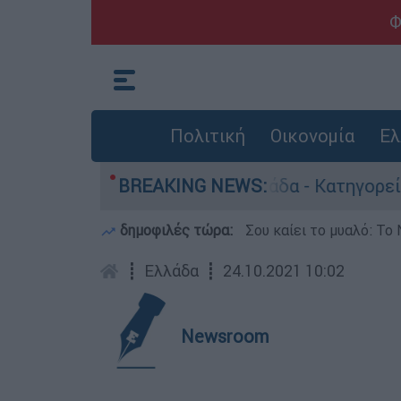
Φ
Πολιτική
Οικονομία
Ελ
οκτονίες στην Ελλάδα - Κατηγορείται και για τ
BREAKING NEWS:
δημοφιλές τώρα:
Σου καίει το μυαλό: Το 
┋
Ελλάδα
┋
24.10.2021 10:02
Newsroom