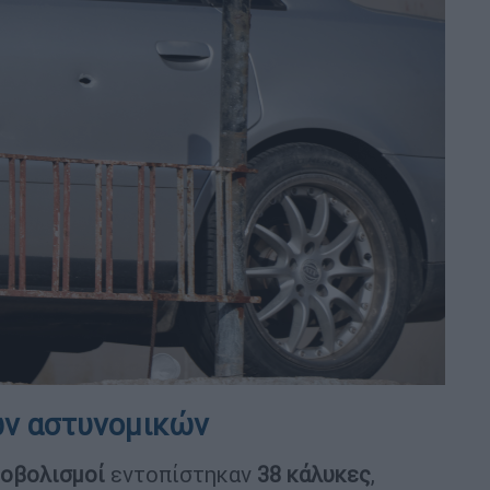
ων αστυνομικών
οβολισμοί
εντοπίστηκαν
38 κάλυκες
,