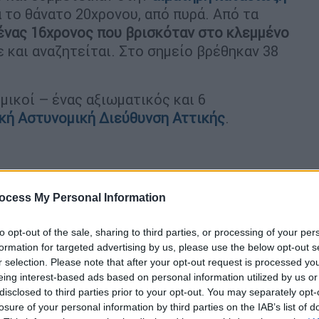
 το θάνατο 20χρονου, από πυρά. Από τα
ένας 16χρονος που βρισκόταν στο κλεμμένο
 και αναζητείται. Στο σημείο βρέθηκαν 38
μικοί – ένας αξιωματικός και 6
ική Αστυνομική Διεύθυνση Αττικής
.
υτοκίνητο, που κινείτο στην
Λεωφόρο
ocess My Personal Information
ηκε
ύποπτο
από τους
αστυνομικούς
οι
ταματήσει. Εκείνος αντιθέτως ανέπτυξε
to opt-out of the sale, sharing to third parties, or processing of your per
οί ενημέρωσαν το Κέντρο και η ομάδα ΔΙΑΣ
formation for targeted advertising by us, please use the below opt-out s
, όπου και άρχισε η καταδίωξη.
r selection. Please note that after your opt-out request is processed y
eing interest-based ads based on personal information utilized by us or
disclosed to third parties prior to your opt-out. You may separately opt-
losure of your personal information by third parties on the IAB’s list of