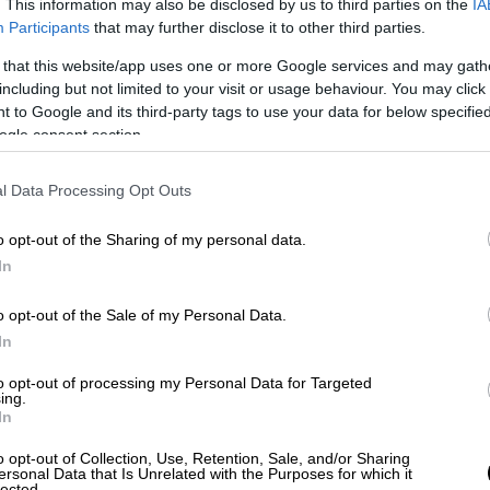
. This information may also be disclosed by us to third parties on the
IA
Participants
that may further disclose it to other third parties.
 that this website/app uses one or more Google services and may gath
including but not limited to your visit or usage behaviour. You may click 
 to Google and its third-party tags to use your data for below specifi
ogle consent section.
l Data Processing Opt Outs
o opt-out of the Sharing of my personal data.
In
o opt-out of the Sale of my Personal Data.
In
to opt-out of processing my Personal Data for Targeted
ς έλεγχος και αξιολόγηση των αστυνομικών
ing.
In
ς έλεγχος και αξιολόγηση των αστυνομικών
o opt-out of Collection, Use, Retention, Sale, and/or Sharing
ersonal Data that Is Unrelated with the Purposes for which it
lected.