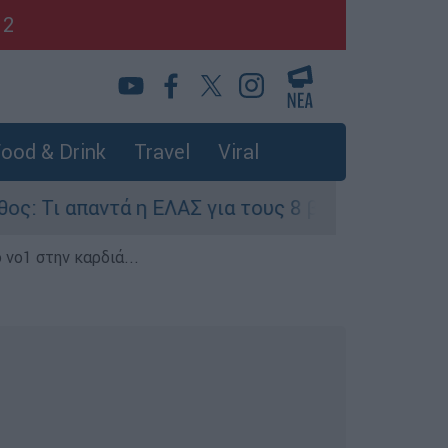
12
ood & Drink
Travel
Viral
ά η ΕΛΑΣ για τους 8 βιασμούς τουριστριών - «Μ
 νο1 στην καρδιά...