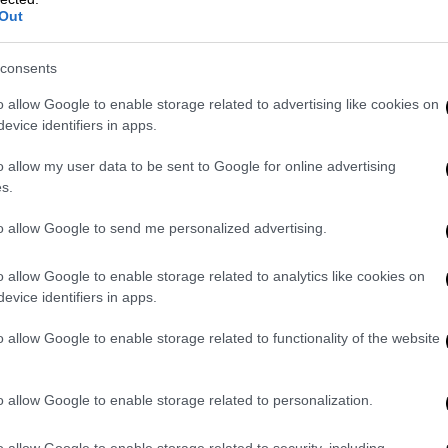
Out
στες
έφτασαν στην Λεωφόρου
Σχιστού
και
Πέραμα
. Στην οδό Φρίξου το κλεμμένο ΙΧ
consents
οι αστυνομικοί ακολουθούσαν.
o allow Google to enable storage related to advertising like cookies on
evice identifiers in apps.
o allow my user data to be sent to Google for online advertising
s.
to allow Google to send me personalized advertising.
o allow Google to enable storage related to analytics like cookies on
evice identifiers in apps.
video
o allow Google to enable storage related to functionality of the website
o allow Google to enable storage related to personalization.
o allow Google to enable storage related to security, including