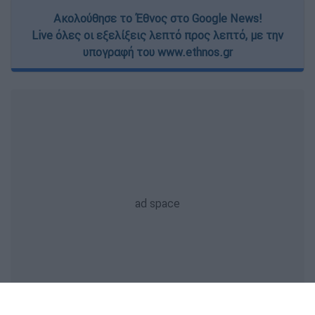
Ακολούθησε το Έθνος στο Google News!
Live όλες οι εξελίξεις λεπτό προς λεπτό, με την
υπογραφή του www.ethnos.gr