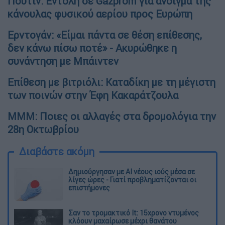
Πούτιν: Εντολή σε Gazprom για άνοιγμα της
κάνουλας φυσικού αερίου προς Ευρώπη
Ερντογάν: «Είμαι πάντα σε θέση επίθεσης,
δεν κάνω πίσω ποτέ» - Ακυρώθηκε η
συνάντηση με Μπάιντεν
Επίθεση με βιτριόλι: Καταδίκη με τη μέγιστη
των ποινών στην Έφη Κακαράτζουλα
ΜΜΜ: Ποιες οι αλλαγές στα δρομολόγια την
28η Οκτωβρίου
Διαβάστε ακόμη
Δημιούργησαν με AI νέους ιούς μέσα σε
λίγες ώρες - Γιατί προβληματίζονται οι
επιστήμονες
Σαν το τρομακτικό It: 15χρονο ντυμένος
κλόουν μαχαίρωσε μέχρι θανάτου