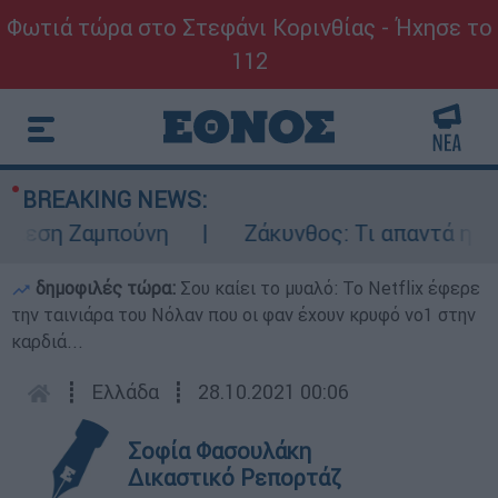
Φωτιά τώρα στο Στεφάνι Κορινθίας - Ήχησε το
112
BREAKING NEWS:
λεση Ζαμπούνη
Ζάκυνθος: Τι απαντά η ΕΛΑΣ
δημοφιλές τώρα:
Σου καίει το μυαλό: Το Netflix έφερε
την ταινιάρα του Νόλαν που οι φαν έχουν κρυφό νο1 στην
καρδιά...
┋
Ελλάδα
┋
28.10.2021 00:06
Σοφία Φασουλάκη
Δικαστικό Ρεπορτάζ