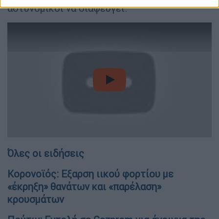
αστυνομικοί να διαφεύγει.
video
Όλες οι ειδήσεις
Κορονοϊός: Εξαρση ιικού φορτίου με
«έκρηξη» θανάτων και «παρέλαση»
κρουσμάτων