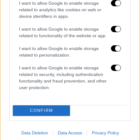
I want to allow Google to enable storage
Οι αστυνομικοί αντιμετωπίζουν τις
related to analytics like cookies on web or
κακουργηματικές κατηγορίες της
device identifiers in apps.
ανθρωποκτονίας με ενδεχόμενο δόλο, της
απόπειρας ανθρωποκτονίας και της
I want to allow Google to enable storage
related to functionality of the website or app.
παράβασης του νόμου περί όπλων σε βαθμό
πλημμελήματος.
I want to allow Google to enable storage
related to personalization.
Ο
Αλέξης Κούγιας
έκανε λόγο στις δηλώσεις
I want to allow Google to enable storage
του για μία «ενδελεχή έρευνα» ενώ η
related to security, including authentication
functionality and fraud prevention, and other
ανακρίτρια μετέβη στο Τζάνειο για να πάρει
user protection.
απολογία από τον τρίτο επιβαίνοντα στο
όχημα.
CONFIRM
Όσο αφορά τον 14χρονο ο οποίος
εμφανίστηκε ως οδηγός του οχήματος ο
κ.Κούγιας τόνισε ότι διαφέρει προς το ύψος
Data Deletion
Data Access
Privacy Policy
και το σωματότυπο του ατόμου που είδαν οι