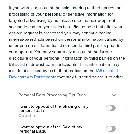
τραυματίας) που επέβαιναν στο κλεμμένο
If you wish to opt-out of the sale, sharing to third parties, or
αυτοκίνητο κατά τη διάρκεια αιματηρής
processing of your personal or sensitive information for
targeted advertising by us, please use the below opt-out
καταδίωξης στο Πέραμα.
section to confirm your selection. Please note that after your
opt-out request is processed you may continue seeing
interest-based ads based on personal information utilized by
us or personal information disclosed to third parties prior to
your opt-out. You may separately opt-out of the further
disclosure of your personal information by third parties on the
IAB’s list of downstream participants. This information may
also be disclosed by us to third parties on the
IAB’s List of
Downstream Participants
that may further disclose it to other
third parties.
Please note that this website/app uses one or more Google
Personal Data Processing Opt Outs
services and may gather and store information including but
not limited to your visit or usage behaviour. You may click to
I want to opt-out of the Sharing of my
personal data.
grant or deny consent to Google and its third-party tags to
Opted In
use your data for below specified purposes in below Google
consent section.
I want to opt-out of the Sale of my
Αστυνομικοί - Απολογία για καταδίωξη στο Πέραμα
Personal Data.