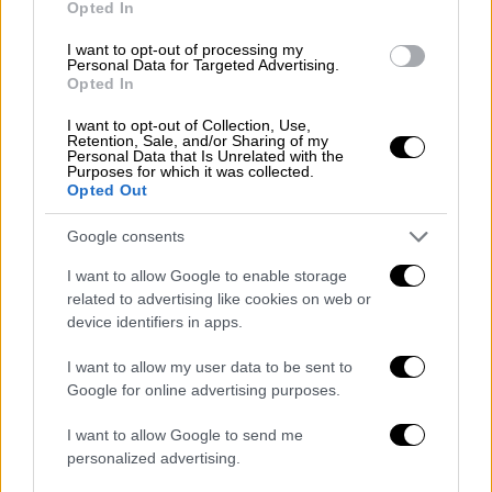
Opted In
ΕΛΛΑΔΑ
27.10.2021
20:42
I want to opt-out of processing my
Personal Data for Targeted Advertising.
Πέραμα: Αρνούνται τις κατηγορίες οι
Opted In
αστυνομικοί - Η απολογία στην ανακρίτρια
I want to opt-out of Collection, Use,
Πέραμα: Αρνούνται τις κατηγορίες οι
Retention, Sale, and/or Sharing of my
Personal Data that Is Unrelated with the
αστυνομικοί - Η απολογία στην ανακρίτρια
Purposes for which it was collected.
Opted Out
Και οι
επτά αστυνομικοί στα πολυσέλιδα
υπομνήματα τους και απαντώντας στις
Google consents
ερωτήσεις της ανακρίτριας αρνήθηκαν το
I want to allow Google to enable storage
βαρύ κατηγορητήριο
που τους έχει
related to advertising like cookies on web or
απαγγελθεί υποστηρίζοντας πως ουδέποτε
device identifiers in apps.
είχαν ανθρωποκτόνο πρόθεση και σε καμιά
I want to allow my user data to be sent to
περίπτωση
δεν σκόπευαν να ανοίξουν πυρά
Google for online advertising purposes.
έναντι των επιβαινόντων στο όχημα
, καθώς,
σε διαφορετική περίπτωση θα υπήρχαν
I want to allow Google to send me
personalized advertising.
θύματα αστυνομικοί.