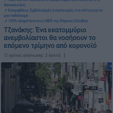
Θεσσαλονίκη
📌 Καπραβέλος: Εμβολιασμός ή εγκλεισμός στα σπίτια για να
μην πεθάνουμε
📌 100% πληρότητα στις ΜΕΘ της Βόρειας Ελλάδας
Τζανάκης: Ένα εκατομμύριο
ανεμβολίαστοι θα νοσήσουν το
επόμενο τρίμηνο από κορονοϊό
🕛 χρόνος ανάγνωσης: 2 λεπτά ┋