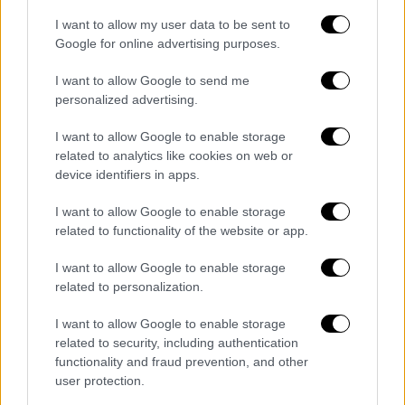
I want to allow my user data to be sent to
Google for online advertising purposes.
I want to allow Google to send me
personalized advertising.
I want to allow Google to enable storage
100% πληρότητα στις ΜΕΘ της
related to analytics like cookies on web or
Βόρειας Ελλάδας
device identifiers in apps.
Σύμφωνα με τη Ματίνα Παγώνη που μίλησε
I want to allow Google to enable storage
στην ΕΡΤ τα στοιχεία στη Βόρεια Ελλάδα
related to functionality of the website or app.
όσον αφορά την πληρότητα στις ΜΕΘ είναι
I want to allow Google to enable storage
100%. «Στην Αθήνα βρισκόμαστε σε
related to personalization.
καλύτερη φάση. Είμαστε στο 74% το
ποσοστό στην κάλυψη των ΜΕΘ και οι
I want to allow Google to enable storage
related to security, including authentication
επόμενοι μήνες αν ο κόσμος δεν πάει να
functionality and fraud prevention, and other
εμβολιαστεί και να φτιάξουμε το τείχος
user protection.
ανοσίας σε ποσοστό εμβολιασμού που να