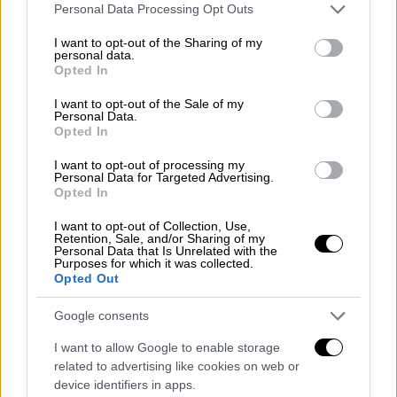
εγκλεισμός στα σπίτια για να μην
Please note that this website/app uses one or more Google
Personal Data Processing Opt Outs
services and may gather and store information including but
πεθάνουμε
not limited to your visit or usage behaviour. You may click to
I want to opt-out of the Sharing of my
personal data.
grant or deny consent to Google and its third-party tags to
Στην πορεία της πανδημίας αναφέρθηκε και
Opted In
use your data for below specified purposes in below Google
ο διευθυντής στη Β’ ΜΕΘ στο νοσοκομείο
consent section.
I want to opt-out of the Sale of my
«Παπανικολάου»,
Νίκος Καπραβέλος
,
Personal Data.
Opted In
μιλώντας στην τηλεόραση του OPEN. Ο ίδιος
επανέλαβε την πρότασή του να επεκταθεί το
I want to opt-out of processing my
Personal Data for Targeted Advertising.
μέτρο της υποχρεωτικότητας των
Opted In
εμβολιασμών και μιλώντας σε δραματικό
I want to opt-out of Collection, Use,
τόνο, είπε: «Ή θα εμβολιαστούμε όλοι μας, ή
Retention, Sale, and/or Sharing of my
Personal Data that Is Unrelated with the
θα κλειστούμε στα σπίτια μας για να μην
Purposes for which it was collected.
πεθάνουμε».
Opted Out
Google consents
I want to allow Google to enable storage
related to advertising like cookies on web or
device identifiers in apps.