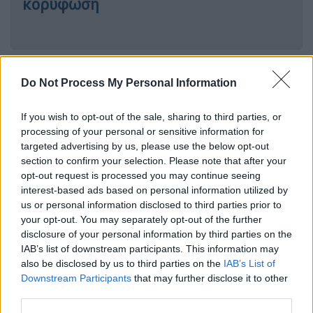
κορύφωση
Ίσως και πενταπλάσιοι οι
Do Not Process My Personal Information
ασυμπτωματικοί ασθενείς στη
Θεσσαλονίκη
If you wish to opt-out of the sale, sharing to third parties, or
processing of your personal or sensitive information for
Από την πλευρά του, ο καθηγητής Χημείας
targeted advertising by us, please use the below opt-out
στο ΑΠΘ
Θεόδωρος Καραπάντσιος
σημείωσε
section to confirm your selection. Please note that after your
opt-out request is processed you may continue seeing
στην ΕΡΤ ότι οι ασυμπτωματικοί ασθενείς
interest-based ads based on personal information utilized by
μπορεί να είναι μέχρι και πενταπλάσιοι στη
us or personal information disclosed to third parties prior to
Θεσσαλονίκη και πρόσθεσε ότι ο κίνδυνος
your opt-out. You may separately opt-out of the further
πλέον βρίσκεται στους ασυμπτωματικούς
disclosure of your personal information by third parties on the
που διαχέουν τον ιό χωρίς να το
IAB’s list of downstream participants. This information may
also be disclosed by us to third parties on the
IAB’s List of
αντιλαμβάνονται.
Downstream Participants
that may further disclose it to other
third parties.
Καπραβέλος: Εμβολιασμός ή