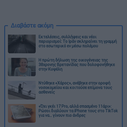
Διαβάστε ακόμη
Εκτελέσεις, συλλήψεις και νέοι
περιορισμοί: Το Ιράν σκληραίνει τη γραμμή
στο εσωτερικό εν μέσω πολέμου
Η πρώτη δήλωση της οικογένειας της
38χρονης Βρετανίδας που δολοφονήθηκε
στην Κυψέλη
Ντύθηκε «Χάρος», ανέβηκε στην οροφή
νοσοκομείου και κοιτούσε επίμονα τους
ασθενείς
«Όχι γκέι 17 Pro, αλλά σπασμένο 11άρι»:
Ρώσοι διαλύουν τα iPhone τους στο TikTok
για να... γίνουν πιο άνδρες