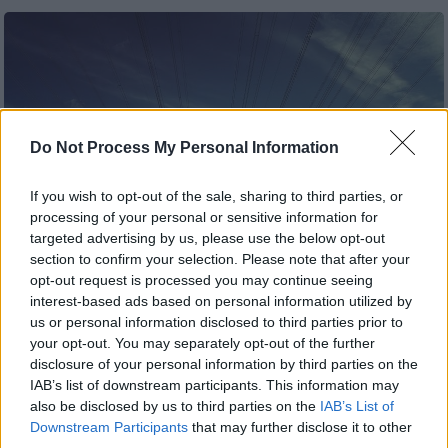
Do Not Process My Personal Information
If you wish to opt-out of the sale, sharing to third parties, or
processing of your personal or sensitive information for
targeted advertising by us, please use the below opt-out
section to confirm your selection. Please note that after your
opt-out request is processed you may continue seeing
(Pixabay)
interest-based ads based on personal information utilized by
us or personal information disclosed to third parties prior to
your opt-out. You may separately opt-out of the further
Προσθέστε το ΕΘΝΟΣ στη Google
disclosure of your personal information by third parties on the
IAB’s list of downstream participants. This information may
Διακοπή ρεύματος
έχει προγραμματίσει για
also be disclosed by us to third parties on the
IAB’s List of
σήμερα, Παρασκευή, 5 Νοεμβρίου, ο
ΔΕΔΔΗΕ
,
Downstream Participants
that may further disclose it to other
third parties.