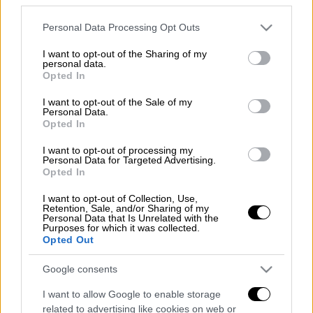
σε αρκετές περιοχές της Αττικής, στις
οποίες περιλαμβάνονται η Αθήνα, ο Πειραιάς
Please note that this website/app uses one or more Google
Personal Data Processing Opt Outs
και το Μαρούσι.
services and may gather and store information including but
not limited to your visit or usage behaviour. You may click to
I want to opt-out of the Sharing of my
personal data.
grant or deny consent to Google and its third-party tags to
Opted In
use your data for below specified purposes in below Google
consent section.
I want to opt-out of the Sale of my
Personal Data.
Opted In
Διακοπή ρεύματος
I want to opt-out of processing my
Personal Data for Targeted Advertising.
Opted In
I want to opt-out of Collection, Use,
Retention, Sale, and/or Sharing of my
Personal Data that Is Unrelated with the
Purposes for which it was collected.
Opted Out
Διακοπή ρεύματος
Google consents
I want to allow Google to enable storage
Διαβάστε ακόμη
related to advertising like cookies on web or