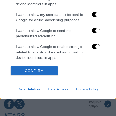
device identifiers in apps.
Χωρίς περιττώματα δε θα υπήρχε ζωή στη
Γη: Η επιστημονική ανακάλυψη που
I want to allow my user data to be sent to
ανατρέπει πολλά
Google for online advertising purposes.
Πέθανε ο σπουδαίος ηθοποιός Νίκος
I want to allow Google to send me
Καλογερόπουλος
personalized advertising.
I want to allow Google to enable storage
Σκιάθος: Φρικιαστική καταγγελία 15χρονου
related to analytics like cookies on web or
για κατ' εξακολούθηση βιασμό,
device identifiers in apps.
βιντεοσκόπηση και εκβιασμό από 17χρονο
I want to allow Google to enable storage
CONFIRM
«Έφυγε ένα δευτερόλεπτο από την προσοχή
related to functionality of the website or app.
μου» - Τα πρώτα λόγια του πατέρα του
4χρονου που πνίγηκε σε πισίνα στην Πάρο
I want to allow Google to enable storage
Data Deletion
Data Access
Privacy Policy
related to personalization.
I want to allow Google to enable storage
επόμενο
related to security, including authentication
άρθρο
functionality and fraud prevention, and other
#TAGS