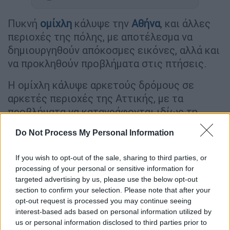
Πυκνή
ομίχλη
κάλυψε την
Αθήνα
, και άλλες
περιοχές της πόλης, με αποτέλεσμα να
δημιουργηθούν απόκοσμες εικόνες, αλλά και
να προκληθούν προβλήματα στις πτήσεις.
Η ομίχλη κάλυψε αρκετούς δρόμους σε
αρκετές περιοχές της Αττικής, με τα
προβλήματα να καταγράφονται ιδίως τη
νύχτα. Οι εικόνες αν μη τι άλλο ήταν
Do Not Process My Personal Information
ασυνήθιστες για τους κατοίκους της Αθήνας,
με αρκετούς από αυτούς να τις μοιράζονται
If you wish to opt-out of the sale, sharing to third parties, or
στα social media.
processing of your personal or sensitive information for
targeted advertising by us, please use the below opt-out
https://t.co/LNRxprVG4E
section to confirm your selection. Please note that after your
opt-out request is processed you may continue seeing
— Koskinien (@TolisKoskinas)
interest-based ads based on personal information utilized by
November 6, 2021
us or personal information disclosed to third parties prior to