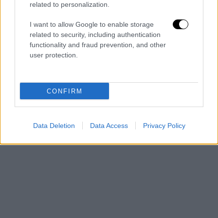
το Ηράκλειο. Αρχικά προσγειώθηκε στη
related to personalization.
Θεσσαλονίκη το βράδυ της Παρασκευής 5/11
I want to allow Google to enable storage
αεροπλάνο της Aegean που εκτελούσε το
related to security, including authentication
δρομολόγιο Ζυρίχη – Αθήνα, ενώ πτήση από
functionality and fraud prevention, and other
Μυτιλήνη προς Αθήνα κατευθύνθηκε στο
user protection.
Ηράκλειο, σύμφωνα με την τηλεόραση του
OPEN.
CONFIRM
Data Deletion
Data Access
Privacy Policy