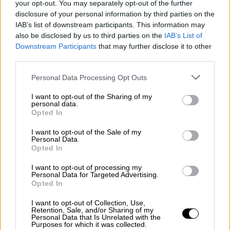
your opt-out. You may separately opt-out of the further
disclosure of your personal information by third parties on the
Ομίχλη στου Ζωγράφου.
IAB’s list of downstream participants. This information may
Τρανσυλβανία γίναμε
also be disclosed by us to third parties on the
IAB’s List of
pic.twitter.com/Q7OBoiUkqB
Downstream Participants
that may further disclose it to other
third parties.
— Grigoris Skoularikis
Please note that this website/app uses one or more Google
(@SpeedyPowerman)
November 6,
Personal Data Processing Opt Outs
services and may gather and store information including but
2021
not limited to your visit or usage behaviour. You may click to
I want to opt-out of the Sharing of my
personal data.
grant or deny consent to Google and its third-party tags to
Opted In
https://twitter.com/SoundwaveRavage/status
use your data for below specified purposes in below Google
/1456780140466290693?s=20
consent section.
I want to opt-out of the Sale of my
Personal Data.
Opted In
https://twitter.com/THANASIGOUNARIS/statu
s/1456888173347364864?s=20
I want to opt-out of processing my
Personal Data for Targeted Advertising.
https://www.facebook.com/menoumeholargo
Opted In
/posts/1947833742052194
I want to opt-out of Collection, Use,
Retention, Sale, and/or Sharing of my
Personal Data that Is Unrelated with the
Purposes for which it was collected.
ΔΙΑΒΑΣΤΕ ΕΠΙΣΗΣ