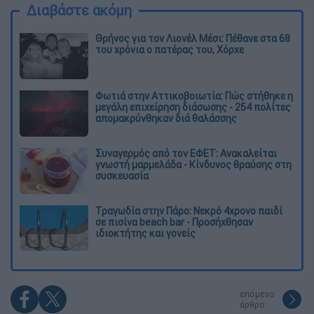
Διαβάστε ακόμη
Θρήνος για τον Λιονέλ Μέσι: Πέθανε στα 68
του χρόνια ο πατέρας του, Χόρχε
Φωτιά στην Αττικοβοιωτία: Πώς στήθηκε η
μεγάλη επιχείρηση διάσωσης - 254 πολίτες
απομακρύνθηκαν διά θαλάσσης
Συναγερμός από τον ΕΦΕΤ: Ανακαλείται
γνωστή μαρμελάδα - Κίνδυνος θραύσης στη
συσκευασία
Τραγωδία στην Πάρο: Νεκρό 4χρονο παιδί
σε πισίνα beach bar - Προσήχθησαν
ιδιοκτήτης και γονείς
επόμενο
άρθρο