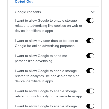
Opted Out
Ελλάδα
|
05.11.2021 23:47
Google consents
NASA: Αστροναύτης τράβηξε
I want to allow Google to enable storage
εντυπωσιακή φωτογραφία με την
related to advertising like cookies on web or
Ελλάδα
device identifiers in apps.
I want to allow my user data to be sent to
Ελλάδα
|
05.11.2021 22:44
Google for online advertising purposes.
Νέα μέτρα: Πώς θα μπαίνουν οι
ανεμβολίαστοι σε εστίαση,
I want to allow Google to send me
personalized advertising.
καταστήματα, δημόσιο - Όλες οι
αλλαγές από το Σάββατο
I want to allow Google to enable storage
related to analytics like cookies on web or
device identifiers in apps.
I want to allow Google to enable storage
Επίσης, εξαιτίας της ομίχλης δύο
related to functionality of the website or app.
αεροπορικά δρομολόγια με προορισμό την
Αθήνα, προσγειώθηκαν στη Θεσσαλονίκη και
I want to allow Google to enable storage