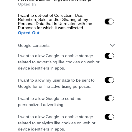
Opted In
Ελλάδα
|
27.10.2021 08:05
I want to opt-out of Collection, Use,
Μαχαίρωσαν 16χρονο στο 1ο ΕΠΑΛ
Retention, Sale, and/or Sharing of my
Personal Data that Is Unrelated with the
Αθηνών - Τον χτυπούσαν ενώ
Purposes for which it was collected.
Opted Out
προσπαθούσε να φύγει
Google consents
I want to allow Google to enable storage
related to advertising like cookies on web or
Ως προς τον τρόπο δράστης, η εγκληματική
device identifiers in apps.
ομάδα δρούσε
κυρίως
στο
κέντρο
της
Αθήνας και πιο συγκεκριμένα στις περιοχές
I want to allow my user data to be sent to
του Αγίου
Παντελεήμονα
, των
Σεπολίων
και
Google for online advertising purposes.
του
Κολωνού
.
I want to allow Google to send me
personalized advertising.
Κάθε επίθεση είχε στόχο τόσο την
αφαίρεση
προσωπικών
αντικειμένων
των παθόντων
I want to allow Google to enable storage
όσο και την επίδειξη ισχύος και
related to analytics like cookies on web or
ανωτερότητας, είτε με την πρόκληση
device identifiers in apps.