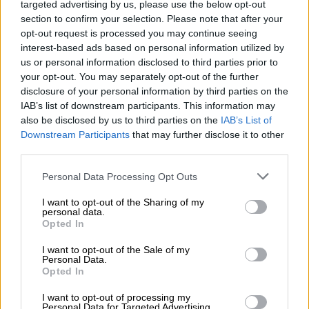
targeted advertising by us, please use the below opt-out
κατ’ εξακολούθηση και
παράβαση του νόμου
section to confirm your selection. Please note that after your
περί οπλών
. Επιπλέον ο 15χρονος και ο
opt-out request is processed you may continue seeing
16χρονος κατηγορούνται για
απείθεια
.
interest-based ads based on personal information utilized by
us or personal information disclosed to third parties prior to
Η δομής της συμμορίας και η δράση
your opt-out. You may separately opt-out of the further
της
disclosure of your personal information by third parties on the
IAB’s list of downstream participants. This information may
Ειδικότερα, σύμφωνα με την ΕΛΑΣ από την
also be disclosed by us to third parties on the
IAB’s List of
Downstream Participants
that may further disclose it to other
προανακριτική έρευνα προέκυψε ότι οι
third parties.
ανωτέρω κατηγορούμενοι, είχαν συστήσει
Please note that this website/app uses one or more Google
και ενταχθεί σε
εγκληματική
ομάδα
Personal Data Processing Opt Outs
services and may gather and store information including but
(συμμορία) με
διαρκή
δράση
και
διακριτικούς
not limited to your visit or usage behaviour. You may click to
I want to opt-out of the Sharing of my
ρόλους
. Είχαν συγκεκριμένη
ονομασία
και
personal data.
grant or deny consent to Google and its third-party tags to
Opted In
συγκεκριμένη δομή, στην κορυφή της οποίας,
use your data for below specified purposes in below Google
ως
αρχηγικό
στέλεχος
και οργανωτής
consent section.
I want to opt-out of the Sale of my
Personal Data.
επιθέσεων, ήταν ο 17χρονος συλληφθείς.
Opted In
I want to opt-out of processing my
ΔΙΑΒΑΣΤΕ ΕΠΙΣΗΣ
Personal Data for Targeted Advertising.