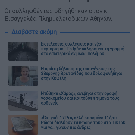
Οι συλληφθέντες οδηγήθηκαν στον κ.
Εισαγγελέα Πλημμελειοδικών Αθηνών.
Διαβάστε ακόμη
Εκτελέσεις, συλλήψεις και νέοι
περιορισμοί: Το Ιράν σκληραίνει τη γραμμή
στο εσωτερικό εν μέσω πολέμου
Η πρώτη δήλωση της οικογένειας της
38χρονης Βρετανίδας που δολοφονήθηκε
στην Κυψέλη
Ντύθηκε «Χάρος», ανέβηκε στην οροφή
νοσοκομείου και κοιτούσε επίμονα τους
ασθενείς
«Όχι γκέι 17 Pro, αλλά σπασμένο 11άρι»:
Ρώσοι διαλύουν τα iPhone τους στο TikTok
για να... γίνουν πιο άνδρες