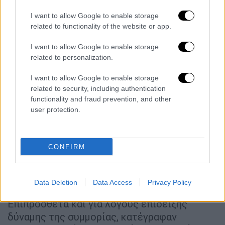
σωματικών βλαβών είτε με την αφαίρεση
I want to allow Google to enable storage
της ένδυσης.
related to functionality of the website or app.
Μέσω ομαδικής συνομιλίας σε σελίδα
I want to allow Google to enable storage
κοινωνικής δικτύωσης, οργανώνονταν οι
related to personalization.
επιθέσεις και καθορίζονταν οι κινήσεις του
I want to allow Google to enable storage
κάθε μέλους (προπαρασκευαστικές
related to security, including authentication
ενέργειες, κλπ).
functionality and fraud prevention, and other
user protection.
Οι επιθέσεις τους βασίζονταν πάντα στην
αριθμητική
τους
υπεροχή
, προκειμένου να
εξασφαλιστεί το αποτέλεσμα τους, ενώ
CONFIRM
έφεραν πάνω τους πλήθος αιχμηρών
αντικειμένων, πράγμα που καθιστούσε τη
δράση τους άκρως επικίνδυνη.
Data Deletion
Data Access
Privacy Policy
Επιπρόσθετα και για λόγους επίδειξης
δύναμης της συμμορίας, κατέγραφαν