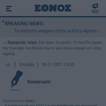
BREAKING NEWS:
Το ύστατο «χαίρε» στον πιλότο Αριστοτέλη Δ
δημοφιλές τώρα:
Σου καίει το μυαλό: Το Netflix έφερε
την ταινιάρα του Νόλαν που οι φαν έχουν κρυφό νο1 στην
καρδιά...
┋
Ελλάδα
┋
09.11.2021 14:32
Newsroom
Ενότητες στο άρθρο:
📌 Η ανακοίνωση της ΕΛΑΣ για την εξάρθρωση της συμμορίας