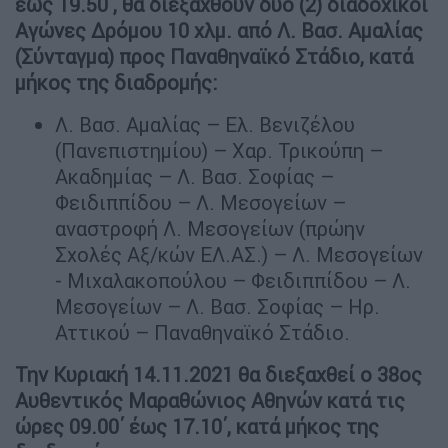
έως 19.50΄, θα διεξαχθούν δύο (2) διαδοχικοί
Αγώνες Δρόμου 10 χλμ. από Λ. Βασ. Αμαλίας
(Σύνταγμα) προς Παναθηναϊκό Στάδιο, κατά
μήκος της διαδρομής:
Λ. Βασ. Αμαλίας – Ελ. Βενιζέλου
(Πανεπιστημίου) – Χαρ. Τρικούπη –
Ακαδημίας – Λ. Βασ. Σοφίας –
Φειδιππίδου – Λ. Μεσογείων –
αναστροφή Λ. Μεσογείων (πρώην
Σχολές Αξ/κών ΕΛ.ΑΣ.) – Λ. Μεσογείων
- Μιχαλακοπούλου – Φειδιππίδου – Λ.
Μεσογείων – Λ. Βασ. Σοφίας – Ηρ.
Αττικού – Παναθηναϊκό Στάδιο.
Την Κυριακή 14.11.2021 θα διεξαχθεί ο 38ος
Αυθεντικός Μαραθώνιος Αθηνών κατά τις
ώρες 09.00΄ έως 17.10΄, κατά μήκος της