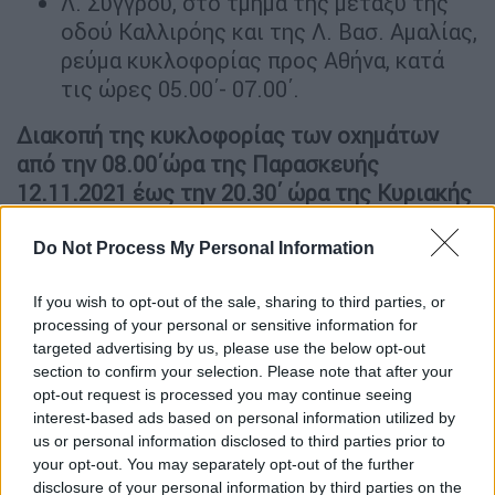
Λ. Συγγρού, στο τμήμα της μεταξύ της
οδού Καλλιρόης και της Λ. Βασ. Αμαλίας,
ρεύμα κυκλοφορίας προς Αθήνα, κατά
τις ώρες 05.00΄- 07.00΄.
Διακοπή της κυκλοφορίας των οχημάτων
από την 08.00΄ώρα της Παρασκευής
12.11.2021 έως την 20.30΄ ώρα της Κυριακής
14.11.2021:
Do Not Process My Personal Information
Ηρώδου Αττικού, σε όλο το μήκος της
και στις καθέτους αυτής έως την πρώτη
If you wish to opt-out of the sale, sharing to third parties, or
παράλληλη οδό.
processing of your personal or sensitive information for
targeted advertising by us, please use the below opt-out
Βασ. Γεωργίου Β΄, στο τμήμα της μεταξύ
section to confirm your selection. Please note that after your
των οδών Ρηγίλλης και Ηρ. Αττικού και
opt-out request is processed you may continue seeing
στις καθέτους αυτής έως την πρώτη
interest-based ads based on personal information utilized by
παράλληλη οδό.
us or personal information disclosed to third parties prior to
your opt-out. You may separately opt-out of the further
Διακοπή της κυκλοφορίας των οχημάτων
disclosure of your personal information by third parties on the