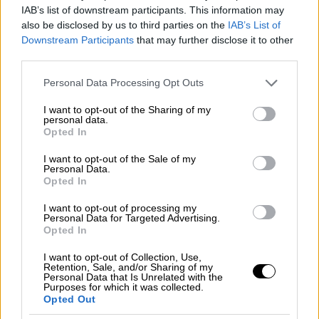
IAB’s list of downstream participants. This information may
από την 22.00΄ ώρα της Παρασκευής
also be disclosed by us to third parties on the
IAB’s List of
12.11.2021 έως την 20 .30΄ ώρα της Κυριακής
Downstream Participants
that may further disclose it to other
14.11.2021:
third parties.
Λ. Βασ. Κων/νου, στο τμήμα της μεταξύ
Please note that this website/app uses one or more Google
Personal Data Processing Opt Outs
services and may gather and store information including but
της Λ. Βασ. Όλγας και της οδού
not limited to your visit or usage behaviour. You may click to
I want to opt-out of the Sharing of my
Ερατοσθένους, στο ρεύμα κυκλοφορίας
personal data.
grant or deny consent to Google and its third-party tags to
Opted In
προς Ευαγγελισμό.
use your data for below specified purposes in below Google
Αρδηττού, στο τμήμα της μεταξύ των
consent section.
I want to opt-out of the Sale of my
Personal Data.
Λεωφόρων Βουλιαγμένης και Βασ.
Opted In
Όλγας, στο ρεύμα κυκλοφορίας προς
Ευαγγελισμό.
I want to opt-out of processing my
Personal Data for Targeted Advertising.
Μ. Μουσούρου, σε όλο το μήκος της και
Opted In
στις καθέτους αυτής έως την πρώτη
I want to opt-out of Collection, Use,
παράλληλη οδό.
Retention, Sale, and/or Sharing of my
Personal Data that Is Unrelated with the
Purposes for which it was collected.
Opted Out