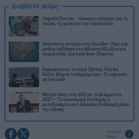
Διαβάστε ακόμη
Ξεφυλλίζοντας... τέσσερις ιστορίες για τη
γνώση, τη φύση και την τεχνολογία
Απίστευτη ιστορία στην Ελλάδα – Πώς μια
μπάλα ταξίδεψε στη θάλασσα 80 μίλια για
να κρατήσει ζωντανό έναν 30χρονο!
Κορυφώνεται το κύμα ζέστης: Πού θα
δείξει 40αρια το θερμόμετρο - Οι περιοχές
σε red code
Μητσοτάκης στη ΔΕΘ με το βλέμμα στο
2027 – Το οικονομικό στοίχημα, η
αυτοδυναμία και η δύσκολη διαδρομή μέχρι
τις κάλπες
επόμενο
άρθρο