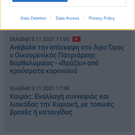
Τηλεφωνικές απάτες: Κλήσεις από
Αλβανία και Ουκρανία «αδειάζουν»
Data Deletion
Data Access
Privacy Policy
τους τραπεζικούς μας λογαριασμούς
Ελλάδα
|
13.11.2021 17:00
Ανέβαλε την επίσκεψη στο Άγιο Όρος
ο Οικουμενικός Πατριάρχης
Βαρθολομαίος - «Βράζει» από
κρούσματα κορονοϊού
Ελλάδα
|
13.11.2021 17:36
Καιρός: Εναλλαγή συννεφιάς και
λιακάδας την Κυριακή, με τοπικές
βροχές ή καταιγίδες