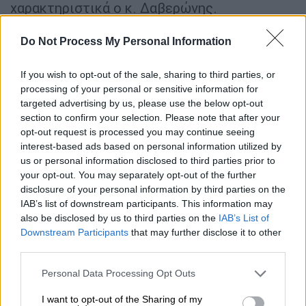
χαρακτηριστικά ο κ. Δαβερώνης.
«Τα
μέτρα
στήριξης τα οποία πρέπει να
Do Not Process My Personal Information
δώσει η κυβέρνηση στην εστίαση αφορούν
τη βιωσιμότητα των επιχειρήσεων»
If you wish to opt-out of the sale, sharing to third parties, or
πρόσθεσε.
processing of your personal or sensitive information for
targeted advertising by us, please use the below opt-out
Σύμφωνα με
απόφαση της Ένωσης
section to confirm your selection. Please note that after your
opt-out request is processed you may continue seeing
Εστιατορίων και Συναφών Αττικής
η εστίαση
interest-based ads based on personal information utilized by
θα είναι κλειστή την ερχόμενη Τρίτη καθώς
us or personal information disclosed to third parties prior to
όπως σημειώνεται στη σχετική ανακοίνωση
your opt-out. You may separately opt-out of the further
«η εστίαση αναζητεί μέτρα στήριξής της, για
disclosure of your personal information by third parties on the
IAB’s list of downstream participants. This information may
την
αποφυγή λουκέτων και απώλειας
also be disclosed by us to third parties on the
IAB’s List of
θέσεων εργασίας».
Downstream Participants
that may further disclose it to other
third parties.
«Σεβόμενοι τη δημόσια υγεία, αναζητάμε
βιώσιμα μέτρα στήριξης για να μπορέσουμε
Please note that this website/app uses one or more Google
Personal Data Processing Opt Outs
services and may gather and store information including but
να επιβιώσουμε εμείς και οι χιλιάδες
not limited to your visit or usage behaviour. You may click to
I want to opt-out of the Sharing of my