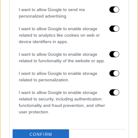
τελών.
I want to allow Google to send me
Μείωση του ΦΠΑ στο 6%.
personalized advertising.
Συνέχιση της επιδότησης των δόσεων
I want to allow Google to enable storage
δανείων.
related to analytics like cookies on web or
Νέες χρηματοδοτήσεις ανάλογες
device identifiers in apps.
εκείνων του 2020 και των αρχών του
2021.
I want to allow Google to enable storage
related to functionality of the website or app.
ΔΙΑΒΑΣΤΕ ΕΠΙΣΗΣ
I want to allow Google to enable storage
related to personalization.
Ελλάδα
|
13.11.2021 14:29
I want to allow Google to enable storage
Σε ισχύ νέα μέτρα για τους
related to security, including authentication
ανεμβολίαστους - Τι επιπλέον
functionality and fraud prevention, and other
εξετάζεται για την αναχαίτιση της
user protection.
πανδημίας
CONFIRM
Ελλάδα
|
13.11.2021 15:14