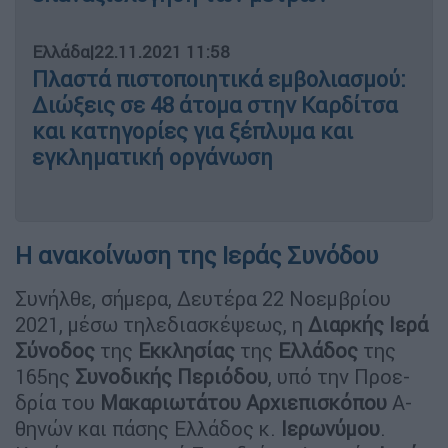
Ελλάδα
|
22.11.2021 11:58
Πλαστά πιστοποιητικά εμβολιασμού:
Διώξεις σε 48 άτομα στην Καρδίτσα
και κατηγορίες για ξέπλυμα και
εγκληματική οργάνωση
Η ανακοίνωση της Ιεράς Συνόδου
Συ­νήλθε, σή­μερα, Δευ­τέρα 22 Νοεμβρίου
2021, μέσω τηλεδιασκέψεως, η
Δι­αρ­κής Ιερά
Σύ­νο­δος
της
Εκ­κλη­σίας
της
Ελ­λά­δος
της
165ης
Συ­νο­δι­κής
Πε­ρι­ό­δου
, υπό την Προ­ε­
δρία του
Μα­κα­ρι­ω­τά­του
Αρ­χι­ε­πι­σκό­που
Α­
θη­νών και πά­σης Ελ­λά­δος κ.
Ι­ε­ρω­νύ­μου
.