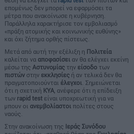
θέση να ελέγχει τα
rapid
test
των πιστών και
επομένως δεν μπορεί να εφαρμόσει τα
μέτρα που ανακοίνωσε η κυβέρνηση.
Παράλληλα χαρακτήρισε τον εμβολιασμό
«πράξη ατομικής και κοινωνικής ευθύνης»
και όχι ζήτημα ορθής πίστεως.
Μετά από αυτή την εξέλιξη η
Πολιτεία
καλείται να
αποφασίσει
αν θα ελέγχει εκείνη
μέσω της
Αστυνομίας
την
είσοδο
των
πιστών
στην
εκκλησίες
ή αν τελικά δεν θα
πραγματοποιούνται
έλεγχοι
. Σημειώνεται
ότι η σχετική
ΚΥΑ
, ανέφερε ότι η επίδειξη
των
rapid
test
είναι υποχρεωτική για να
μπουν οι
ανεμβολίαστοι
πολίτες στους
ναούς.
Στην ανακοίνωση της
Ιεράς
Συνόδου