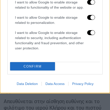
Παραμένει σταθερή στο υπ’ αριθμ.
I want to allow Google to enable storage
4766/2205/4.11.2021 Εγκύκλιο Σημείωμά
related to functionality of the website or app.
Της, με το οποίο απευθύνει και πάλι
έκκληση
I want to allow Google to enable storage
στον ιερό Κλήρο και τον ευσεβή Λαό να
related to personalization.
τηρούν
επακριβώς
άπαντα
τα
μέτρα
προστασίας
για την αποφυγή εξάπλωσης του
I want to allow Google to enable storage
related to security, including authentication
κορονοϊού
και προτρέπει πατρικώς για την
functionality and fraud prevention, and other
πραγματοποίηση του
υποδεδειγμένου
από
user protection.
την ιατρική κοινότητα
εμβολιασμού
, ως
ουσιαστικού μέτρου προστασίας κατά της
πανδημίας
, ιδίως κατά την τρέχουσα
CONFIRM
συγκυρία για όσους είναι μεγαλύτεροι των
65 ετών, καθώς και την διενέργεια
διαγνωστικών ελέγχων από όσους δεν έχουν
Data Deletion
Data Access
Privacy Policy
εμβολιασθεί
.
Απευθύνεται στην αίσθηση ευθύνης και το
φιλότιμο του ιερού Κλήρου και του πιστού