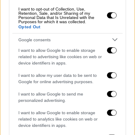
Ελλάδος
, η οποία διοικείται και εκφράζεται
επισήμως μόνο από την
Ιερά Σύνοδο
.
I want to opt-out of Collection, Use,
Retention, Sale, and/or Sharing of my
Personal Data that Is Unrelated with the
Αναφορικά προς την Κοινή Υπουργική
Purposes for which it was collected.
Opted Out
Απόφαση 72486/19.11.2021 (Β’ 5401),
σύμφωνα με την οποία οι πιστοί, όταν
Google consents
εισέρχονται στους Ιερούς Ναούς για να
I want to allow Google to enable storage
μετάσχουν σε Ιερές Ακολουθίες και να
related to advertising like cookies on web or
λατρεύσουν τον Αληθινό Θεό, οφείλουν να
device identifiers in apps.
έχουν τα προβλεπόμενα πιστοποιητικά,
I want to allow my user data to be sent to
θεωρεί ότι η συμμόρφωση των πιστών προς
Google for online advertising purposes.
την Κ.Υ.Α. δ
εν είναι δυνατόν να ελεγθεί από
το εργατικό (νεωκόροι) ή εθελοντικό
I want to allow Google to send me
προσωπικό των Ιερών Ναών
, καθώς αυτό
personalized advertising.
δεν έχει ούτε δυνατότητες, ούτε
I want to allow Google to enable storage
αρμοδιότητες φύλαξης, ούτε δημόσιες (π.χ.
related to analytics like cookies on web or
αστυνομικές) εξουσίες.
device identifiers in apps.