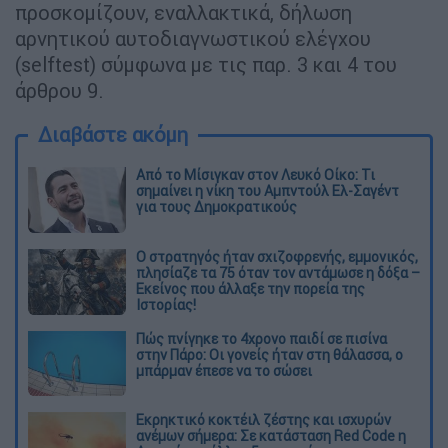
προσκομίζουν, εναλλακτικά, δήλωση
αρνητικού αυτοδιαγνωστικού ελέγχου
(selftest) σύμφωνα με τις παρ. 3 και 4 του
άρθρου 9.
Διαβάστε ακόμη
Από το Μίσιγκαν στον Λευκό Οίκο: Τι
σημαίνει η νίκη του Αμπντούλ Ελ-Σαγέντ
για τους Δημοκρατικούς
O στρατηγός ήταν σχιζοφρενής, εμμονικός,
πλησίαζε τα 75 όταν τον αντάμωσε η δόξα –
Εκείνος που άλλαξε την πορεία της
Ιστορίας!
Πώς πνίγηκε το 4χρονο παιδί σε πισίνα
στην Πάρο: Οι γονείς ήταν στη θάλασσα, ο
μπάρμαν έπεσε να το σώσει
Εκρηκτικό κοκτέιλ ζέστης και ισχυρών
ανέμων σήμερα: Σε κατάσταση Red Code η