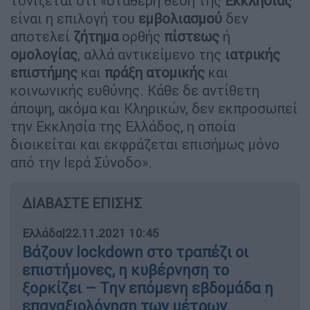
τονίζεται ότι «σταθερή θέση της
Εκκλησίας
είναι η επιλογή του
εμβολιασμού
δεν
αποτελεί
ζήτημα
ορθής
πίστεως
ή
ομολογίας
, αλλά αντικείμενο της
ιατρικής
επιστήμης
και
πράξη
ατομικής
και
κοινωνικής ευθύνης. Κάθε δε αντίθετη
άποψη, ακόμα και Κληρικών, δεν εκπροσωπεί
την Εκκλησία της Ελλάδος, η οποία
διοικείται και εκφράζεται επισήμως μόνο
από την Ιερά Σύνοδο».
ΔΙΑΒΑΣΤΕ ΕΠΙΣΗΣ
Ελλάδα
|
22.11.2021 10:45
Βάζουν lockdown στο τραπέζι οι
επιστήμονες, η κυβέρνηση το
ξορκίζει – Την επόμενη εβδομάδα η
επαναξιολόγηση των μέτρων