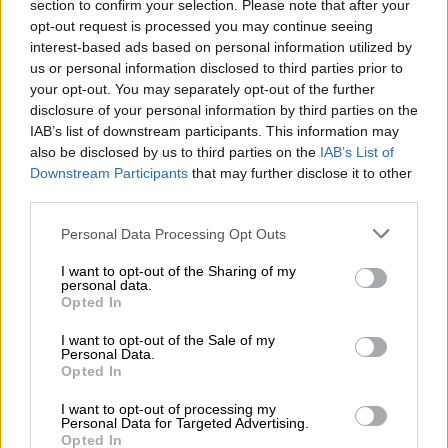
συναινετικό και λόγο ευθύνης.
section to confirm your selection. Please note that after your
opt-out request is processed you may continue seeing
Ομοίως συμμερίζεται την μεγάλη
interest-based ads based on personal information utilized by
us or personal information disclosed to third parties prior to
προσπάθεια από μέρους των ιατρών και των
your opt-out. You may separately opt-out of the further
νοσηλευτών
μας για την αντιμετώπιση της
disclosure of your personal information by third parties on the
πανδημίας
και συμπαρίσταται τόσο
IAB’s list of downstream participants. This information may
πρακτικά, όσο και ηθικά προτρέποντας
also be disclosed by us to third parties on the
IAB’s List of
Downstream Participants
that may further disclose it to other
όλους να εμβολιαστούν σύμφωνα με τις
third parties.
υποδείξεις της ιατρικής κοινότητας,
ελεύθερα και αβίαστα.
Please note that this website/app uses one or more Google
Personal Data Processing Opt Outs
services and may gather and store information including but
Σταθερή θέση της
Εκκλησίας
μας είναι ότι η
not limited to your visit or usage behaviour. You may click to
I want to opt-out of the Sharing of my
personal data.
grant or deny consent to Google and its third-party tags to
επιλογή του εμβολιασμού
δεν αποτελεί
Opted In
use your data for below specified purposes in below Google
ζήτημα ορθής πίστεως
ή
ομολογίας
, αλλά
consent section.
I want to opt-out of the Sale of my
αντικείμενο της ιατρικής επιστήμης
και
Personal Data.
Opted In
πράξη
ατομικής
και
κοινωνικής
ευθύνης
.
Κάθε δε αντίθετη άποψη, ακόμα και
I want to opt-out of processing my
Personal Data for Targeted Advertising.
Κληρικών
,
δεν εκπροσωπεί την Εκκλησία της
Opted In