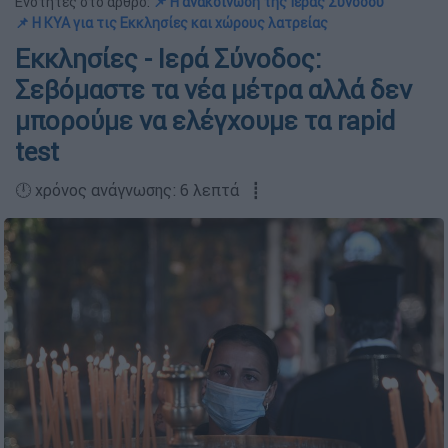
Ενότητες στο άρθρο:
📌 Η ανακοίνωση της Ιεράς Συνόδου
📌 Η ΚΥΑ για τις Εκκλησίες και χώρους λατρείας
Εκκλησίες - Ιερά Σύνοδος:
Σεβόμαστε τα νέα μέτρα αλλά δεν
μπορούμε να ελέγχουμε τα rapid
test
🕛 χρόνος ανάγνωσης: 6 λεπτά ┋