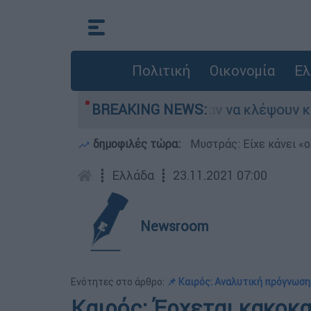
Πολιτική
Οικονομία
Ελ
Άνω Λιόσια: Πήγαν να κλέψουν καλώδια, έπ
BREAKING NEWS:
δημοφιλές τώρα:
Μυστράς: Είχε κάνει «ο
┋
Ελλάδα
┋
23.11.2021 07:00
Newsroom
Ενότητες στο άρθρο:
📌 Καιρός: Αναλυτική πρόγνωση 
Καιρός: Έρχεται κακοκα