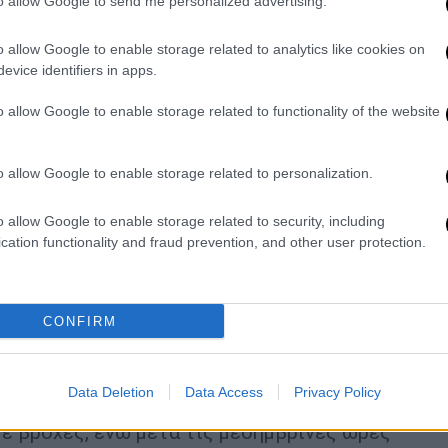
to allow Google to send me personalized advertising.
ο Ιόνιο θα πνέουν από νότιες γενικά
o allow Google to enable storage related to analytics like cookies on
όρ.
evice identifiers in apps.
o allow Google to enable storage related to functionality of the website
o allow Google to enable storage related to personalization.
χονται βροχές, καταιγίδες και χαλάζι
ρασκευή
o allow Google to enable storage related to security, including
cation functionality and fraud prevention, and other user protection.
ρού: Οδηγίες από την Πολιτική
CONFIRM
Data Deletion
Data Access
Privacy Policy
ε βροχές, ενώ μετά τις μεσημβρινές ώρες