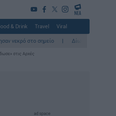
ood & Drink
Travel
Viral
ό στο σημείο
Δίωξη για ανθρωποκτονία απ
έδωσε» στις Αρχές