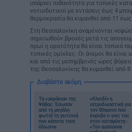
υπάρχει πιθανότητα για τοπικές κατα
νοτιοδυτικοί με εντάσεις έως 4 μπο
θερμοκρασία θα κυμανθεί από 11 έως
Στη Θεσσαλονίκη αναμένονται νεφώσε
σημειωθούν βροχές μετά τις απογευμ
πρωί η ορατότητα θα είναι τοπικά πε
τοπικές ομίχλες. Οι άνεμοι θα είναι
και από τις μεσημβρινές ώρες βόρει
της Θεσσαλονίκης θα κυμανθεί από 8
Διαβάστε ακόμη
Τα «γεράκια» της
«Κλειδί» η
Ψάθας: Έσωσαν
ιατροδικαστική για
από τη μεγάλη
τον 90χρονο που
φωτιά τη γειτονιά
έκρυβε ο γιος του
που κάποτε τους
στον καταψύκτη -
έδιωχνε
«Τον αγαπούσε