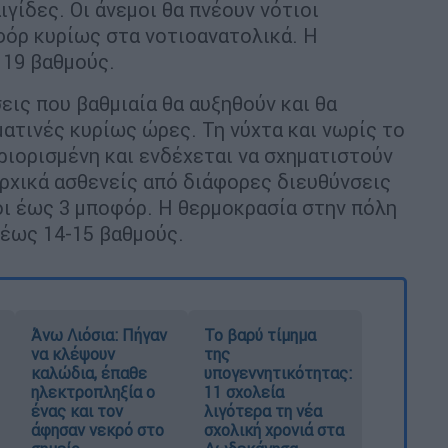
ιγίδες. Οι άνεμοι θα πνέουν νότιοι
φόρ κυρίως στα νοτιοανατολικά. Η
 19 βαθμούς.
ις που βαθμιαία θα αυξηθούν και θα
ατινές κυρίως ώρες. Τη νύχτα και νωρίς το
ριορισμένη και ενδέχεται να σχηματιστούν
 αρχικά ασθενείς από διάφορες διευθύνσεις
οι έως 3 μποφόρ. Η θερμοκρασία στην πόλη
 έως 14-15 βαθμούς.
Άνω Λιόσια: Πήγαν
Το βαρύ τίμημα
να κλέψουν
της
καλώδια, έπαθε
υπογεννητικότητας:
ηλεκτροπληξία ο
11 σχολεία
ένας και τον
λιγότερα τη νέα
άφησαν νεκρό στο
σχολική χρονιά στα