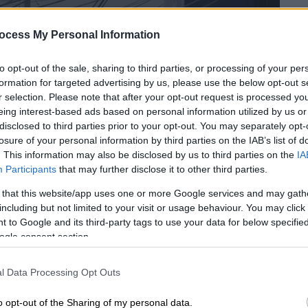
ocess My Personal Information
to opt-out of the sale, sharing to third parties, or processing of your per
formation for targeted advertising by us, please use the below opt-out s
r selection. Please note that after your opt-out request is processed y
eing interest-based ads based on personal information utilized by us or
disclosed to third parties prior to your opt-out. You may separately opt-
 το ΕΘΝΟΣ στη Google
losure of your personal information by third parties on the IAB’s list of
. This information may also be disclosed by us to third parties on the
IA
Participants
that may further disclose it to other third parties.
ια σήμερα, Τρίτη αρχικά κυρίως στα δυτικά
ι το βράδυ θα επεκταθούν σε αρκετές
 that this website/app uses one or more Google services and may gath
ν
πρόγνωση καιρού
του
meteo.gr,
του
including but not limited to your visit or usage behaviour. You may click 
 to Google and its third-party tags to use your data for below specifi
 ενώ έχει τεθεί σε ισχύ το
έκτακτο δελτίο
ogle consent section.
α η ΕΜΥ.
νικά διευθύνσεις
με εντάσεις έως 6 μποφόρ
l Data Processing Opt Outs
σμένη ορατότητα και τοπικές ομίχλες τις
o opt-out of the Sharing of my personal data.