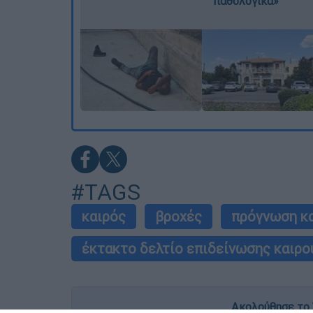
παθολογικά»
#TAGS
καιρός
βροχές
πρόγνωση κ
έκτακτο δελτίο επιδείνωσης καιρο
Ακολούθησε το 