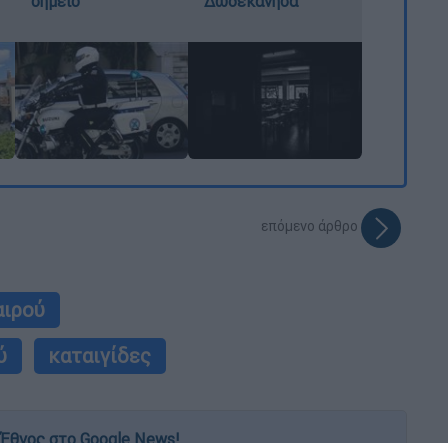
σημείο
Δωδεκάνησα
επόμενο άρθρο
αιρού
ύ
καταιγίδες
Έθνος στο Google News!