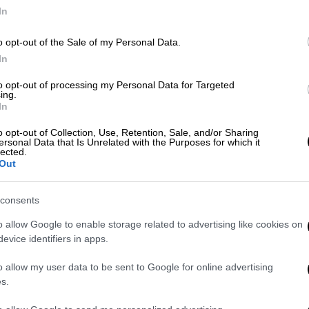
ρεια.
In
η για την Τρίτη 23 Νοεμβρίου
o opt-out of the Sale of my Personal Data.
In
ου 2021 βροχές και τοπικές καταιγίδες
ορειοανατολική Ελλάδα
, οι οποίες έως τις
to opt-out of processing my Personal Data for Targeted
ing.
 ώρες θα επεκταθούν σταδιακά σε αρκετές
In
ις
Κυκλάδες
, στις
Σποράδες
, στα νησιά του
o opt-out of Collection, Use, Retention, Sale, and/or Sharing
α
και πιθανόν στην
Κρήτη
. Οι καταιγίδες στη
ersonal Data that Is Unrelated with the Purposes for which it
ρές, ενώ υπάρχει πιθανότητα εκδήλωσης
lected.
Out
ι νωρίς το πρωί η ορατότητα σε περιοχές
 περιορισμένη και υπάρχει πιθανότητα να
consents
o allow Google to enable storage related to advertising like cookies on
ική Μακεδονία από -1 έως 13-14 βαθμούς,
evice identifiers in apps.
 έως 17, στην Ήπειρο από 3 έως 18
o allow my user data to be sent to Google for online advertising
-16, στα υπόλοιπα ηπειρωτικά από 5 έως 19-
s.
ό 12 έως 18 και στα νησιωτικά τμήματα του
-23 βαθμούς Κελσίου.