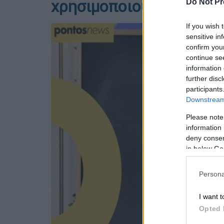
χρησιμοποιούσαν τη «σ
Do Not Pr
If you wish 
sensitive in
confirm you
continue se
information 
further disc
participants
Downstream 
Please note
information 
deny consent
in below Go
Persona
I want t
Opted 