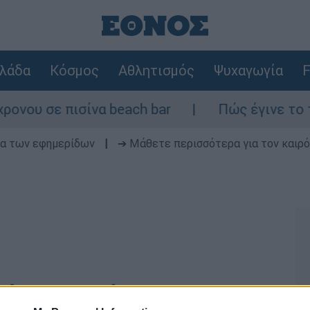
λάδα
Κόσμος
Αθλητισμός
Ψυχαγωγία
F
υ σε πισίνα beach bar
Πώς έγινε το τροχ
δα των εφημερίδων
|
➔ Μάθετε περισσότερα για τον καιρό
Λάουρα»: Πώς