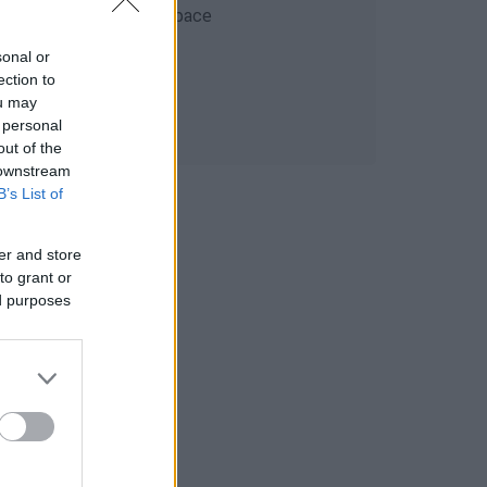
sonal or
ection to
ou may
 personal
out of the
 downstream
B’s List of
er and store
to grant or
ed purposes