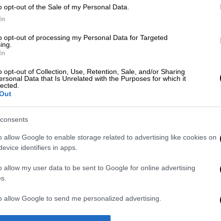
o opt-out of the Sale of my Personal Data.
In
to opt-out of processing my Personal Data for Targeted
ing.
In
o opt-out of Collection, Use, Retention, Sale, and/or Sharing
 το ΕΘΝΟΣ στη Google
ersonal Data that Is Unrelated with the Purposes for which it
lected.
Out
βολές. Στον
Πόντο
αποτελούσε αντικείμενο
ιό. Συνήθως το τοποθετούσαν στην κουζίνα.
consents
του αναφέρει ότι η λέξη προέρχεται από
o allow Google to enable storage related to advertising like cookies on
νώ ο Αθανάσιος Ασιατίδης θεωρεί ότι
evice identifiers in apps.
έξη sagum.
o allow my user data to be sent to Google for online advertising
ς όσα ξέρει στο βίντεο του
pontosnews.gr
s.
to allow Google to send me personalized advertising.