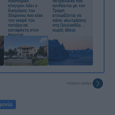
οικονομικό
πετρελαϊκή που
κίνητρο» λέει ο
συνδέεται με τον
δικηγόρος του
Τραμπ
55χρονου που είχε
ετοιμάζεται να
τον νεκρό του
κάνει γεωτρήσεις
πατέρα σε
στη Γροιλανδία...
καταψύκτη στον
χωρίς άδεια
Μυστρά
επόμενο άρθρο
φονία