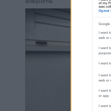
ανακρίνεται.
of my P
was col
Opted 
Google 
I want t
web or d
I want t
purpose
I want 
I want t
web or d
I want t
or app.
I want t