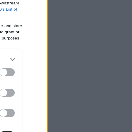
 downstream
B’s List of
er and store
to grant or
ed purposes