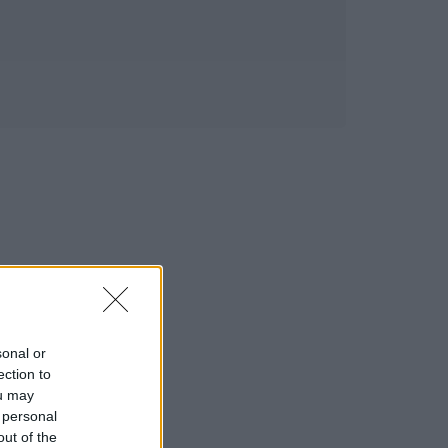
sonal or
ection to
ou may
 personal
out of the