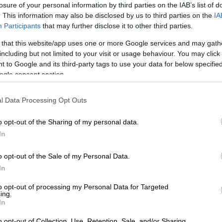
losure of your personal information by third parties on the IAB’s list of
. This information may also be disclosed by us to third parties on the
IA
Participants
that may further disclose it to other third parties.
 that this website/app uses one or more Google services and may gath
including but not limited to your visit or usage behaviour. You may click 
 to Google and its third-party tags to use your data for below specifi
ogle consent section.
 το ΕΘΝΟΣ στη Google
l Data Processing Opt Outs
ινωνία του
Αγρινίου
η είδηση της
από τον γιο της τα ξημερώματα της Τρίτης.
o opt-out of the Sharing of my personal data.
In
 της ιστοσελίδας
agrinionews.gr
δράστης
ε την 57χρονη μητέρα του με μαχαίρι. Κατά
o opt-out of the Sale of my Personal Data.
αυμάτισε και την κατάκοιτη γιαγιά του η
In
ε τις αρχές.
to opt-out of processing my Personal Data for Targeted
ing.
ν περιοχή του παλαιού Νοσοκομείου όπου
In
Αστυνομίας. Ο δράστης συνελήφθη και
o opt-out of Collection, Use, Retention, Sale, and/or Sharing