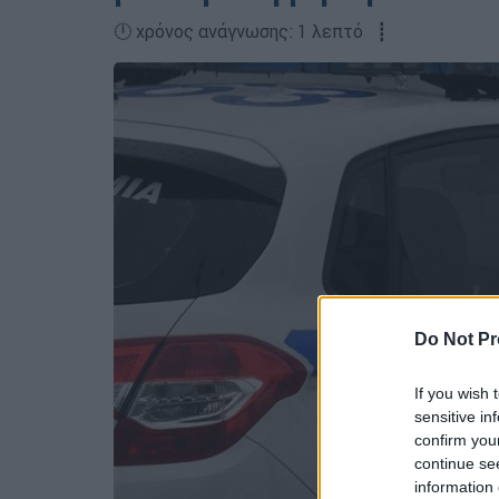
🕛 χρόνος ανάγνωσης: 1 λεπτό ┋
Do Not Pr
If you wish 
sensitive in
confirm you
continue se
information 