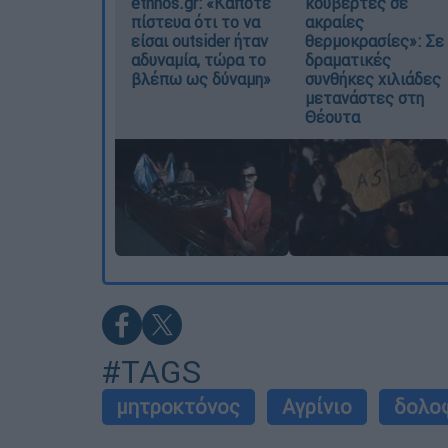
ethnos.gr: «Κάποτε
κουβέρτες σε
πίστευα ότι το να
ακραίες
είσαι outsider ήταν
θερμοκρασίες»: Σε
αδυναμία, τώρα το
δραματικές
βλέπω ως δύναμη»
συνθήκες χιλιάδες
μετανάστες στη
Θέουτα
#TAGS
μητροκτόνος
Αγρίνιο
δολο