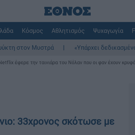
λάδα
Κόσμος
Αθλητισμός
Ψυχαγωγία
F
τον Μυστρά
«Υπάρχει δεδικασμένο απαλλακτ
Netflix έφερε την ταινιάρα του Νόλαν που οι φαν έχουν κρυφό
ίνιο: 33χρονος σκότωσε με