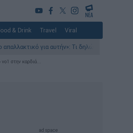
ood & Drink
Travel
Viral
ικό για αυτήν»: Τι δηλώνει στο ethnos.gr ο Κώσ
 νο1 στην καρδιά...