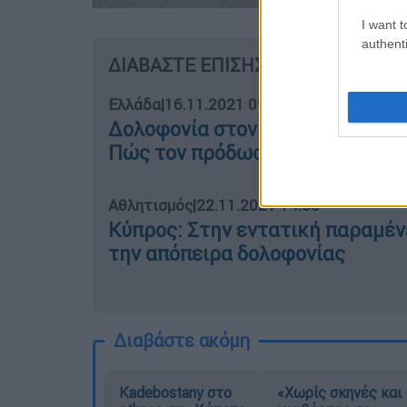
I want t
authenti
ΔΙΑΒΑΣΤΕ ΕΠΙΣΗΣ
Ελλάδα
|
16.11.2021 09:53
Δολοφονία στον Βόλο: Νέες απο
Πώς τον πρόδωσε το DNA
Αθλητισμός
|
22.11.2021 14:33
Κύπρος: Στην εντατική παραμέν
την απόπειρα δολοφονίας
Διαβάστε ακόμη
Kadebostany στο
«Χωρίς σκηνές και