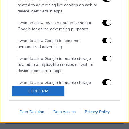
αναπληρωτή ενόρκου.
related to advertising like cookies on web or
device identifiers in apps.
Διαβάστε ακόμη
I want to allow my user data to be sent to
Κυνήγι χρόνου στα λεωφορεία: Οι οδηγοί
Google for online advertising purposes.
της ΟΣΥ καταγγέλλουν δρομολόγια που
«δεν βγαίνουν» και προειδοποιούν για
I want to allow Google to send me
κινδύνους
personalized advertising.
Πώς έγινε η τραγωδία στα Μάλια: Η 40χρονη
πνίγηκε για να σώσει τη φίλη της
I want to allow Google to enable storage
related to analytics like cookies on web or
device identifiers in apps.
Marfin: Στην Αθήνα σήμερα η 46χρονη
κατηγορούμενη που αρνείται κάθε εμπλοκή
I want to allow Google to enable storage
related to functionality of the website or app.
CONFIRM
Πώς οι χάκερ μπορούν να μολύνουν το νερό:
I want to allow Google to enable storage
Η εισβολή στα συστήματα ύδρευσης και τα
related to personalization.
κενά ασφαλείας
Data Deletion
Data Access
Privacy Policy
I want to allow Google to enable storage
related to security, including authentication