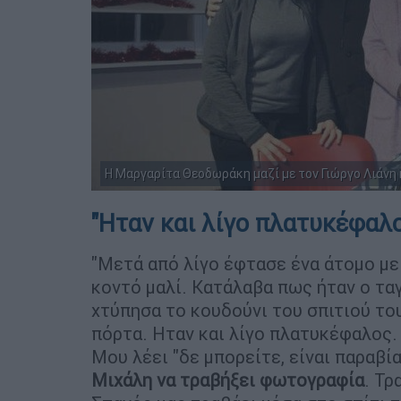
Η Μαργαρίτα Θεοδωράκη μαζί με τον Γιώργο Λιάνη 
"Ηταν και λίγο πλατυκέφαλος
"Μετά από λίγο έφτασε ένα άτομο με
κοντό μαλί. Κατάλαβα πως ήταν ο τα
χτύπησα το κουδούνι του σπιτιού του
πόρτα. Ηταν και λίγο πλατυκέφαλος. 
Μου λέει "δε μπορείτε, είναι παραβί
Μιχάλη να τραβήξει φωτογραφία
. Τρ