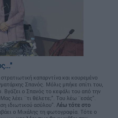
και τη σύζυγο του
..."
 στρατιωτική καπαρντίνα και κουρεμένο
γματάρχης Σπανός. Μόλις μπήκε σπίτι του,
. Βγάζει ο Σπανός το κεφάλι του από την
Μας λέει ¨τι θέλετε;". Του λέω ¨εσάς".
αση ιδιωτικού ασύλου".
Λέω τότε στο
αβάει ο Μιχάλης τη φωτογραφία. Τότε ο