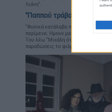
Λιάνη".
authenti
"Παππού τράβα"
"Φυσικά κατάλαβα πως αυτό δεν ήταν
περίμενα. Ημουν μαζί με τον Μιχάλ
Του λέω "Μιχάλη όταν θα σου πω τρά
παραδώσεις το φιλμ σε κανέναν και 