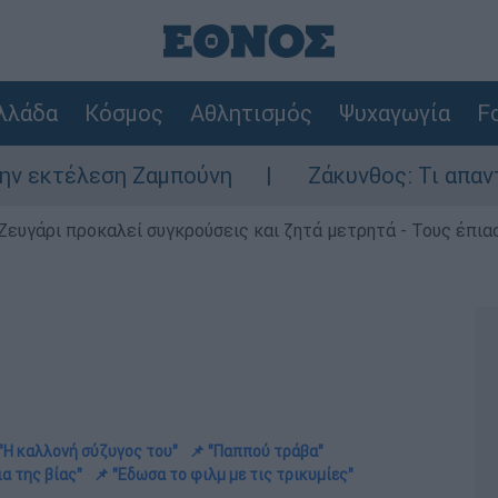
λλάδα
Κόσμος
Αθλητισμός
Ψυχαγωγία
Fo
Ζαμπούνη
Ζάκυνθος: Τι απαντά η ΕΛΑΣ για
Ζευγάρι προκαλεί συγκρούσεις και ζητά μετρητά - Τους έπια
 "Η καλλονή σύζυγος του"
📌 "Παππού τράβα"
ια της βίας"
📌 "Εδωσα το φιλμ με τις τρικυμίες"