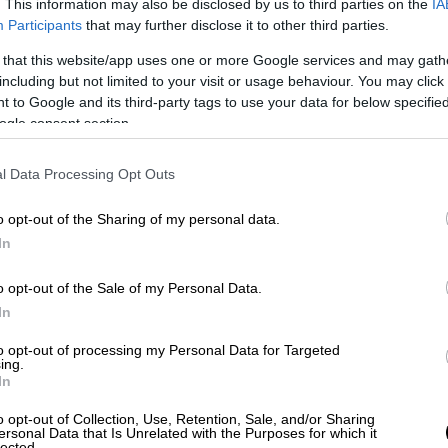
. This information may also be disclosed by us to third parties on the
IA
Participants
that may further disclose it to other third parties.
πανό τον διαβόητο αρχιβασανιστή του ΕΑΤ-
ικόνα ποιος είναι. Πήγα στο χωριό του στο
 that this website/app uses one or more Google services and may gath
including but not limited to your visit or usage behaviour. You may click 
ελφό του και μου λέει πως ο Αναστάσιος
 to Google and its third-party tags to use your data for below specifi
τι δε μου πήγαινε καλά. Πάω στην Καβάλα
ogle consent section.
τάω ένα παιδί, που είναι ο Σπανός. Πιθανόν
σπίτι του Σπανού είναι το πρώτο σπίτι που
l Data Processing Opt Outs
χόμενος από Θεσσαλονίκη. Είναι δεξιά στον
o opt-out of the Sharing of my personal data.
In
o opt-out of the Sale of my Personal Data.
In
to opt-out of processing my Personal Data for Targeted
ing.
In
o opt-out of Collection, Use, Retention, Sale, and/or Sharing
ersonal Data that Is Unrelated with the Purposes for which it
lected.