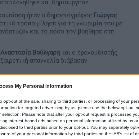
περιπλανήθηκε και δημιούργησε.
ρουσίαση ήταν ο δημοσιογράφος
Γιώργος
στικό τρόπο μίλησε για τη γνωριμία του με
 ανέπτυξαν και το πόσο τον βοήθησε στη
α
Αναστασία Βούλγαρη
και ο τραγουδιστής
ξαιρετική απαγγελία διάβασαν
ocess My Personal Information
ο Γιώργος Λιάνης σχετικά με την επιρροή
to opt-out of the sale, sharing to third parties, or processing of your per
ου η γνωριμία του με το Μίκη Θεοδωράκη,
formation for targeted advertising by us, please use the below opt-out s
άλη πίεση ασκήθηκε στο Μίκη και σε όλους
r selection. Please note that after your opt-out request is processed y
 της χούντας αποκάλυψε την εμπειρία του
eing interest-based ads based on personal information utilized by us or
disclosed to third parties prior to your opt-out. You may separately opt-
ον ταγματάρχη
Αναστάσιο Σπανό
που ήταν
losure of your personal information by third parties on the IAB’s list of
ας.