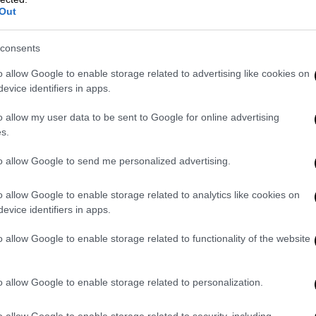
Out
consents
o allow Google to enable storage related to advertising like cookies on
evice identifiers in apps.
o allow my user data to be sent to Google for online advertising
s.
αμνήσεις ενός κοριτσιού» με τη Μαργαρίτα Θεοδωράκη, τον
to allow Google to send me personalized advertising.
o allow Google to enable storage related to analytics like cookies on
evice identifiers in apps.
νωμότησε πάλι για να να μου δώσει αυτή τη
παφή με τον άνθρωπο που ήταν
o allow Google to enable storage related to functionality of the website
αννίδη. Πάω λοιπόν, διαβάζω το όνομα του
φο και μου ανοίγει μία πολύ όμορφη
o allow Google to enable storage related to personalization.
 σύζυγος του. Την ρωτάω που είναι ο
Μου απαντάει "είναι στην Αθήνα κύριε
o allow Google to enable storage related to security, including